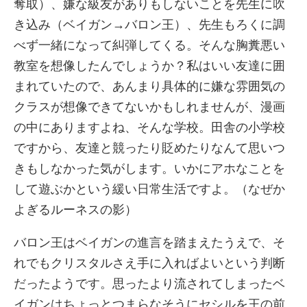
奪取）、嫌な級友がありもしないことを先生に吹
き込み（ベイガン→バロン王）、先生もろくに調
べず一緒になって糾弾してくる。そんな胸糞悪い
教室を想像したんでしょうか？私はいい友達に囲
まれていたので、あんまり具体的に嫌な雰囲気の
クラスが想像できてないかもしれませんが、漫画
の中にありますよね、そんな学校。田舎の小学校
ですから、友達と競ったり貶めたりなんて思いつ
きもしなかった気がします。いかにアホなことを
して遊ぶかという緩い日常生活ですよ。（なぜか
よぎるルーネスの影）
バロン王はベイガンの進言を踏まえたうえで、そ
れでもクリスタルさえ手に入ればよいという判断
だったようです。思ったより流されてしまったベ
イガンはちょっとつまらなそうにセシルを王の前