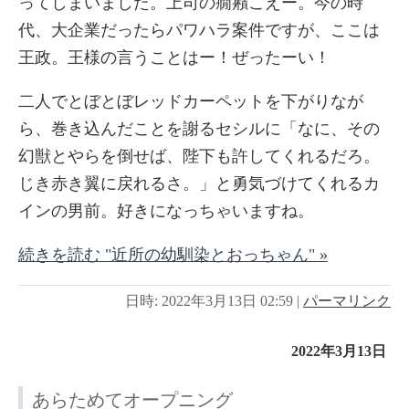
ってしまいました。上司の癇癪こえー。今の時
代、大企業だったらパワハラ案件ですが、ここは
王政。王様の言うことはー！ぜったーい！
二人でとぼとぼレッドカーペットを下がりなが
ら、巻き込んだことを謝るセシルに「なに、その
幻獣とやらを倒せば、陛下も許してくれるだろ。
じき赤き翼に戻れるさ。」と勇気づけてくれるカ
インの男前。好きになっちゃいますね。
続きを読む "近所の幼馴染とおっちゃん" »
日時: 2022年3月13日 02:59
|
パーマリンク
2022年3月13日
あらためてオープニング