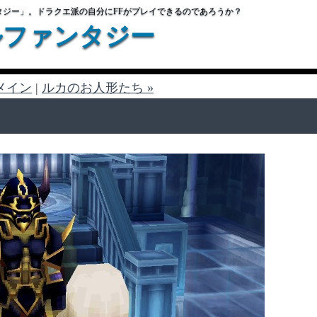
タジー」。ドラクエ派の自分にFFがプレイできるのであろうか？
ルファンタジー
メイン
|
ルカのお人形たち »