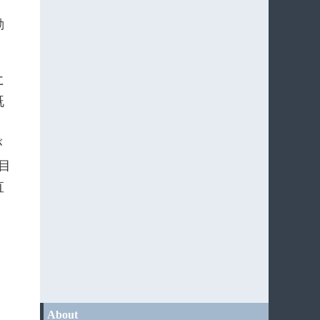
動
に
既
、
が
目
直
About