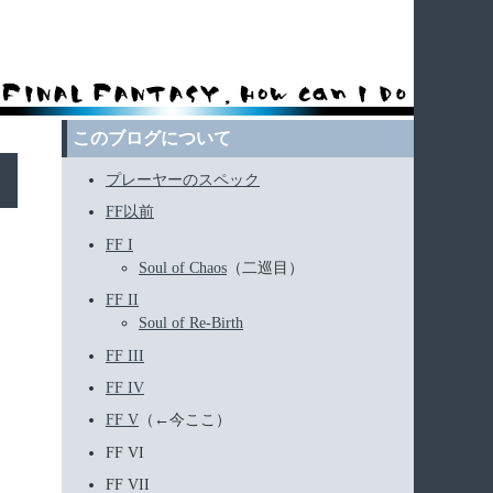
このブログについて
プレーヤーのスペック
FF以前
FF I
Soul of Chaos
（二巡目）
FF II
Soul of Re-Birth
FF III
FF IV
FF V
（←今ここ）
FF VI
FF VII