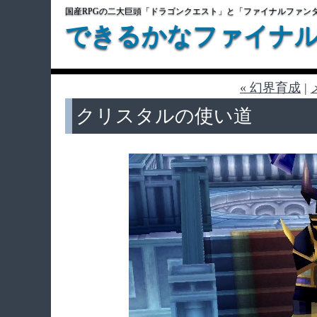
国産RPGの二大巨頭「ドラゴンクエスト」と「ファイナルファン
できるかなファイナ
« 幻界育成
|
クリスタルの使い道