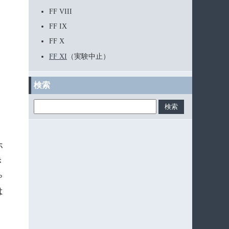
FF VIII
FF IX
FF X
FF XI
（実験中止）
検索
ホ
き
ゃ
は
く