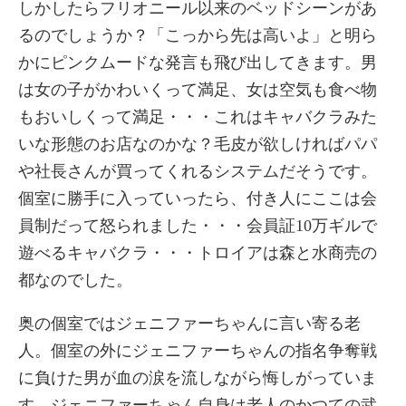
しかしたらフリオニール以来のベッドシーンがあ
るのでしょうか？「こっから先は高いよ」と明ら
かにピンクムードな発言も飛び出してきます。男
は女の子がかわいくって満足、女は空気も食べ物
もおいしくって満足・・・これはキャバクラみた
いな形態のお店なのかな？毛皮が欲しければパパ
や社長さんが買ってくれるシステムだそうです。
個室に勝手に入っていったら、付き人にここは会
員制だって怒られました・・・会員証10万ギルで
遊べるキャバクラ・・・トロイアは森と水商売の
都なのでした。
奥の個室ではジェニファーちゃんに言い寄る老
人。個室の外にジェニファーちゃんの指名争奪戦
に負けた男が血の涙を流しながら悔しがっていま
す。ジェニファーちゃん自身は老人のかつての武