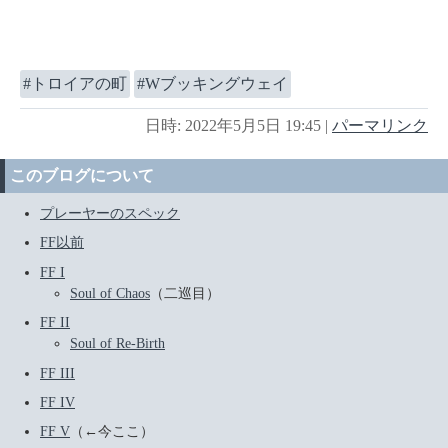
トロイアの町
Wブッキングウェイ
日時: 2022年5月5日 19:45
|
パーマリンク
このブログについて
プレーヤーのスペック
FF以前
FF I
Soul of Chaos
（二巡目）
FF II
Soul of Re-Birth
FF III
FF IV
FF V
（←今ここ）