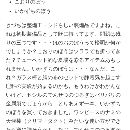
こおりのぼう
いかずちのぼう
きづちは整備工・シドらしい装備品ですよね。こ
れは初期装備品として既に持ってます。問題は残
りの三つです・・・ほのおのぼうって松明か何か
でしょうか？こおりのぼうはツララでも折ってき
た？チューペット的な夏場を彩るアイテムあもし
れません。いかずちのぼうは・・・なんだ、こ
れ？ガラス棒と絹の布のセットで静電気を起こす
理科の実験が始まるのかも。もうわけがわかんな
いけど、セシルのでんせつのつるぎはバリバリの
金属製でしょうから、とりあえず一本、いかずち
のぼうを買っておきました。ワンピースのナミの
天候棒（クリマ・タクト）みたいな使い方ができ
たら逆に強そうかも。なお、でんせつのつるぎか