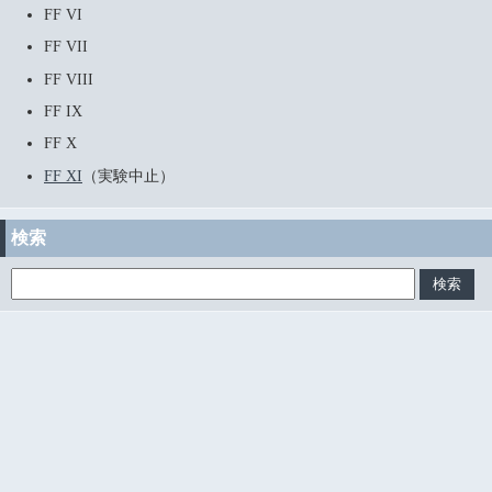
FF VI
FF VII
FF VIII
FF IX
FF X
FF XI
（実験中止）
検索