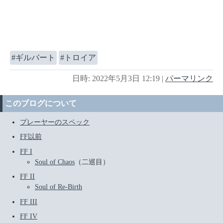
ギルバート
トロイア
日時: 2022年5月3日 12:19
|
パーマリンク
このブログについて
プレーヤーのスペック
FF以前
FF I
Soul of Chaos
（二巡目）
FF II
Soul of Re-Birth
FF III
FF IV