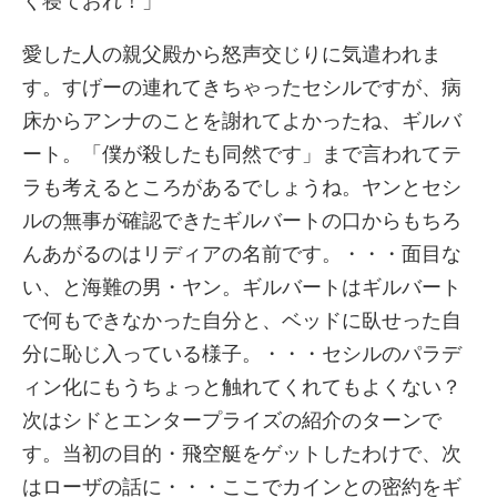
く寝ておれ！」
愛した人の親父殿から怒声交じりに気遣われま
す。すげーの連れてきちゃったセシルですが、病
床からアンナのことを謝れてよかったね、ギルバ
ート。「僕が殺したも同然です」まで言われてテ
ラも考えるところがあるでしょうね。ヤンとセシ
ルの無事が確認できたギルバートの口からもちろ
んあがるのはリディアの名前です。・・・面目な
い、と海難の男・ヤン。ギルバートはギルバート
で何もできなかった自分と、ベッドに臥せった自
分に恥じ入っている様子。・・・セシルのパラデ
ィン化にもうちょっと触れてくれてもよくない？
次はシドとエンタープライズの紹介のターンで
す。当初の目的・飛空艇をゲットしたわけで、次
はローザの話に・・・ここでカインとの密約をギ