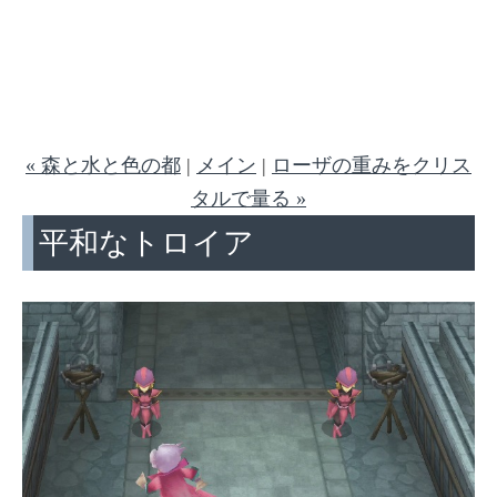
« 森と水と色の都
|
メイン
|
ローザの重みをクリス
タルで量る »
平和なトロイア