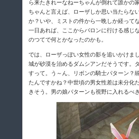
ら来たきれーなねーちゃんが倒れて誰かの
ちゃんと言えば、ローザしか思い当たらな
か？いや、ミストの件から一晩しか経って
一日あれば、ここからバロンに行ける感じ
のつてで何とかなったのかも。
では、ローザっぽい女性の影を追いかけま
城が砂漠を治めるダムシアンだそうです。
すって。う～ん、リボンの騎士パターン？
たんですかね？中世頃の男女性差は未分化
きそう。男の娘パターンも視野に入れるべ