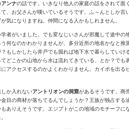
の
アンナ
の話です。いきなり他人の家庭の話をされて面
して、お父さんが嘆いているそうです。ふ～んとしか言
ブが気になりますね。仲間になる人かもしれません。
い学者がいました。でも変なじいさんが邪魔して途中の
もう何なのかわかりませんが、多分近所の地名かなと推
が？もしかしたら井戸でも掘れば地下水で暮らしていけ
ってどこかの山地から水は流れてきている、とか？でも
脈にアクセスするのかよくわかりません。カイポを出る
族しか入れない
アントリオンの洞窟
があるそうです。商
か金目の商材が落ちてるんでしょうか？王族が独占する
かもありえそうです。エジプトがこの地域のモチーフに
も。