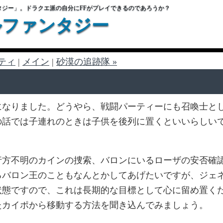
タジー」。ドラクエ派の自分にFFがプレイできるのであろうか？
ルファンタジー
ティ
|
メイン
|
砂漠の追跡隊 »
になりました。どうやら、戦闘パーティーにも召喚士と
の話では子連れのときは子供を後列に置くといいらしい
行方不明のカインの捜索、バロンにいるローザの安否確
るバロン王のこともなんとかしてあげたいですが、ジェ
状態ですので、これは長期的な目標として心に留め置く
たカイポから移動する方法を聞き込んでみましょう。