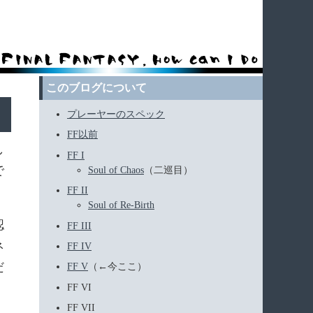
このブログについて
プレーヤーのスペック
FF以前
し
FF I
で
Soul of Chaos
（二巡目）
FF II
Soul of Re-Birth
認
FF III
ネ
FF IV
だ
FF V
（←今ここ）
FF VI
FF VII