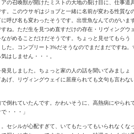
ィアの召喚獣が開けたミストの大地の裂け目に、仕事道
です。このウサギはジョブと一緒に名前が変わる性質な
イ
に呼び名も変わったそうです。出世魚なんてのがいま
ですね。ただ生を見つめ直すだけの存在・リヴィングウ
をながめることだけだそうです。ちょっと見せてもらう
した。コンプリート3%だそうなのでまだまだですね。
る気はしません・・・。
を発見しました。ちょっと家の人の話を聞いてみましょ
てあげ、リヴィングウェイに居座られても文句も言わな
前で倒れていたんです。かわいそうに、高熱病にやられ
けで・・・」
う。セシルが心配すぎて、いてもたってもいられなくな