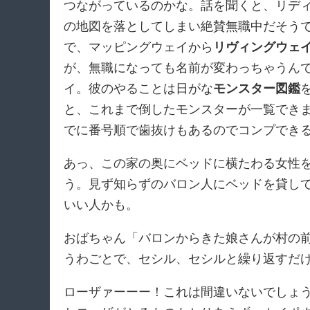
つながっているのかな。話を聞くと、リデ
の地図を落としてしまい絶賛無職中だそう
で、マッピングウェイから
リヴィングウェ
が、無職になっても名前が変わっちゃうん
イ。彼のやることは日がな
モンスター図鑑
と、これまで倒したモンスターが一覧できま
でに番号順で歯抜けもあるのでコンプでき
あっ、この家の奥にベッドに横たわる女性
う。見ず知らずのバロン人にベッドを貸し
いい人かも。
おばちゃん「バロンからきた娘さんが村の
うわごとで、セシル、セシルと繰り返すだ
ローザァーーー！これは間違いないでしょ