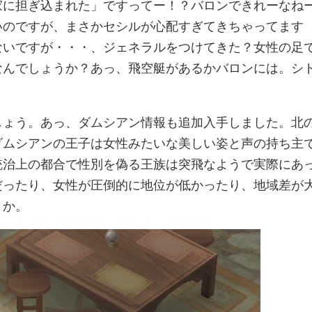
家に担ぎ込まれた」ですってー！？バロンできれーなね
いのですが、まさかセシルが心配すぎてきちゃってます
ないですが・・・、ジェネラルをつけてきた？女性の足
なんでしょうか？あっ、飛空艇があるかバロンには。シ
しょう。あっ、ダムシアン情報も追加入手しました。北
ダムシアンの王子は女性みたいな美しい姿と声の持ち主
統治上の都合で性別を偽る王族は突飛なようで実際にあ
だったり、女性が圧倒的に地位が低かったり、地域差が
きか。