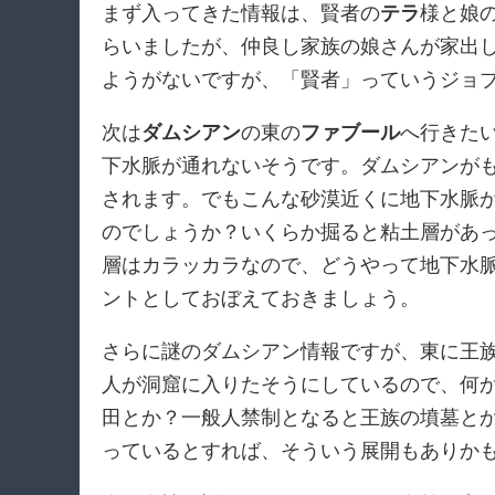
まず入ってきた情報は、賢者の
テラ
様と娘
らいましたが、仲良し家族の娘さんが家出
ようがないですが、「賢者」っていうジョ
次は
ダムシアン
の東の
ファブール
へ行きた
下水脈が通れないそうです。ダムシアンが
されます。でもこんな砂漠近くに地下水脈
のでしょうか？いくらか掘ると粘土層があ
層はカラッカラなので、どうやって地下水
ントとしておぼえておきましょう。
さらに謎のダムシアン情報ですが、東に王
人が洞窟に入りたそうにしているので、何
田とか？一般人禁制となると王族の墳墓と
っているとすれば、そういう展開もありか