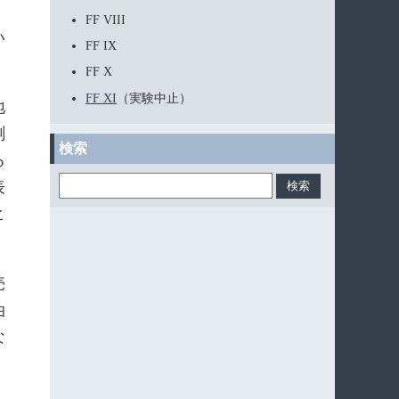
く
FF VIII
い
FF IX
FF X
FF XI
（実験中止）
地
測
検索
る
表
ヒ
売
油
な