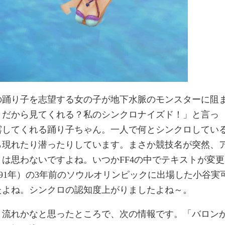
の踊り子を志望する女の子が地下水脈のモンスターに阻
くだから見てくれる？私のシンクロナイズド！」と言っ
露してくれる踊り子ちゃん。一人で何とシンクロしてい
ら現れたり潜ったりしています。まさか競技名が突然、
は思わないですよね。いつかFF4の中でテキストが変更
991年）の3年前のソウルオリンピックに出場した小谷実
たよね。シンクロの認知度上がりましたよね～。
く流れかなと思ったところで、次の情報です。「バロン