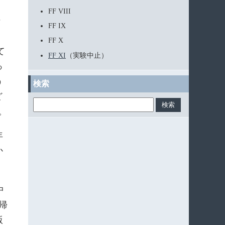
FF VIII
な
FF IX
ょ
FF X
て
FF XI
（実験中止）
っ
う
検索
ど
。
年
か
中
帰
版