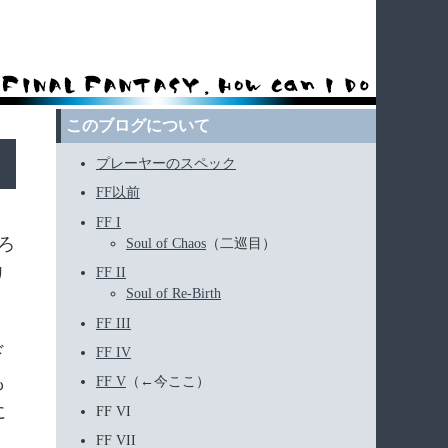
このブログについて
プレーヤーのスペック
FF以前
済
FF I
ろ
Soul of Chaos
（二巡目）
リ
FF II
Soul of Re-Birth
FF III
ド
FF IV
も
FF V
（←今ここ）
に
FF VI
FF VII