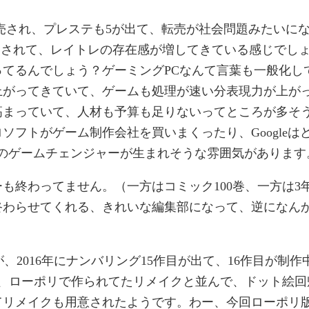
Hが発売され、プレステも5が出て、転売が社会問題みたいに
ーされて、レイトレの存在感が増してきている感じでし
てるんでしょう？ゲーミングPCなんて言葉も一般化し
上がってきていて、ゲームも処理が速い分表現力が上が
高まっていて、人材も予算も足りないってところが多そ
フトがゲーム制作会社を買いまくったり、Googleは
そ次のゲームチェンジャーが生まれそうな雰囲気があります
も終わってません。（一方はコミック100巻、一方は3
終わらせてくれる、きれいな編集部になって、逆になん
、2016年にナンバリング15作目が出て、16作目が制作
り、ローポリで作られてたリメイクと並んで、ドット絵回
てリメイクも用意されたようです。わー、今回ローポリ