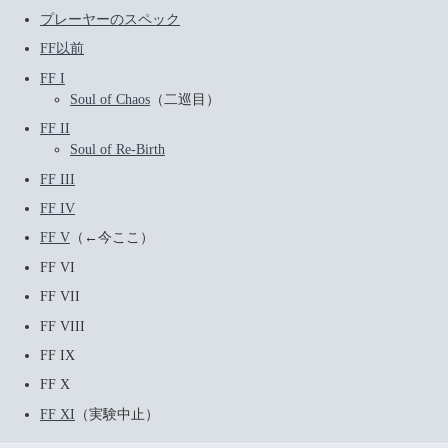
プレーヤーのスペック
FF以前
FF I
Soul of Chaos
（二巡目）
FF II
Soul of Re-Birth
FF III
FF IV
FF V
（←今ここ）
FF VI
FF VII
FF VIII
FF IX
FF X
FF XI
（実験中止）