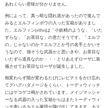
あれくらい意味が分かりません。
例によって、真っ暗な隠れ道があったので進んで
みるとエルフィンボウの入った宝箱がありまし
た。エルフィン(elfin)は「小妖精のような」「いた
ずらな」「お茶目な」の意だそうです。「エルフ
の」じゃないのか？エルフとか弓の名手とかいそ
うなので、強そうな武器かと思いきや、お茶目な
いたずら道具なのか・・・とりあえずローザに装
備させてお茶目なローザが誕生しました。
相変わらず階が変わるたびにレビテトをかけ忘れ
てグハグハダメージをくらい、トーディウィッチ
にはゲコゲコ鳴かされています。メイジマッシャ
ーなる武器の入った宝箱からはまたトーディウィ
ッチ率いるカエル軍団が飛び出してきます。カエ