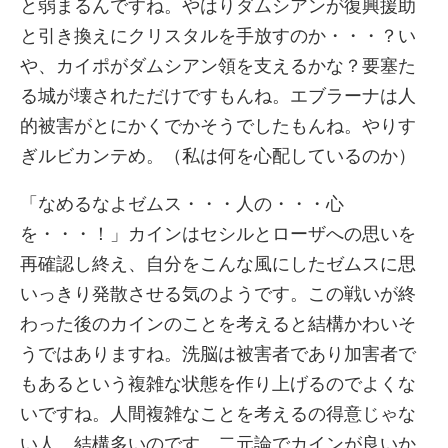
と弱まるんですね。やはりダムシアンが復興援助
と引き換えにクリスタルを手放すのか・・・？い
や、カイポがダムシアン領を支えるかな？要塞た
る城が壊されただけですもんね。エブラーナは人
的被害がとにかくでかそうでしたもんね。やりす
ぎルビカンテめ。（私は何を心配しているのか）
「なめるなよゼムス・・・人の・・・心
を・・・！」カインはセシルとローザへの思いを
再確認し終え、自分をこんな風にしたゼムスに思
いっきり発散させる気のようです。この戦いが終
わった後のカインのことを考えると結構かわいそ
うではありますね。洗脳は被害者であり加害者で
もあるという複雑な状態を作り上げるのでよくな
いですね。人間複雑なことを考えるの得意じゃな
い人、結構多いのです。二元論でカインが良いか