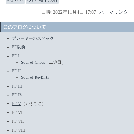
日時: 2022年11月4日 17:07
|
パーマリンク
このブログについて
プレーヤーのスペック
FF以前
FF I
Soul of Chaos
（二巡目）
FF II
Soul of Re-Birth
FF III
FF IV
FF V
（←今ここ）
FF VI
FF VII
FF VIII