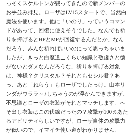
っそくスケルトンが襲ってきたので新メンバーの
お手並み拝見。ローザはLV15スタートで、当然白
魔法を使います。他に「いのり」っていうコマン
ドがあって、回復に使えそうでした。なんでも祈
りを捧げるとHPとMPが回復するんだとか。なん
だろう、みんな祈ればいいのにって思っちゃいま
したが、きっと白魔道士くらい知識と敬虔さと徳
がないとダメなんだろうな。祈りを捧げる対象
は、神様？クリスタル？それともセシル君？あ
っ、あと「ねらう」もローザでしたっけ。山本リ
ンダがウララ～♪しちゃうのが浮かんできますが、
不思議とローザの衣装がそれとマッチします。へ
そ出し衣装はこの伏線だったの？攻撃が100％あた
るアビリティらしいですが、ローザ自体の攻撃力
が低いので、イマイチ使い道がわかりません。