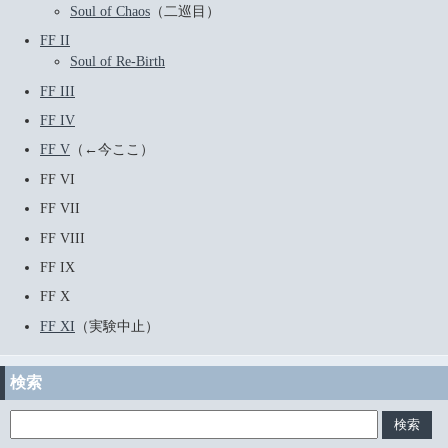
Soul of Chaos
（二巡目）
FF II
Soul of Re-Birth
FF III
FF IV
FF V
（←今ここ）
FF VI
FF VII
FF VIII
FF IX
FF X
FF XI
（実験中止）
検索