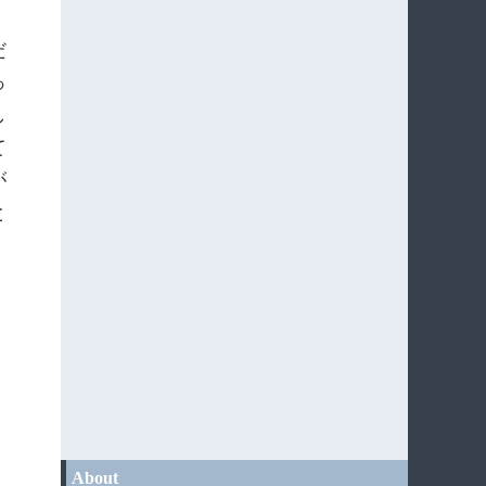
だ
っ
し
て
が
と
About