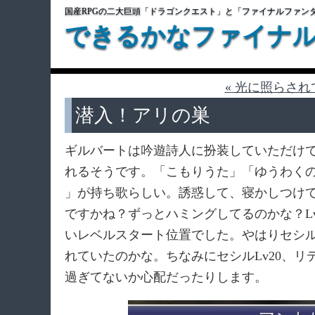
国産RPGの二大巨頭「ドラゴンクエスト」と「ファイナルファン
できるかなファイナ
« 光に照らされ
潜入！アリの巣
ギルバートは吟遊詩人に扮装していただけ
れるそうです。「こもりうた」「ゆうわく
」が持ち歌らしい。誘惑して、寝かしつけ
ですかね？ずっとハミングしてるのかな？L
いレベルスタート位置でした。やはりセシ
れていたのかな。ちなみにセシルLv20、リ
過ぎてないか心配だったりします。