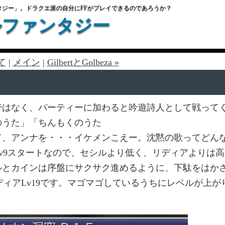
タジー」。ドラクエ派の自分にFFがプレイできるのであろうか？
ルファンタジー
て
|
メイン
|
GilbertとGolbeza »
ではなく、パーティーに加わると吟遊詩人として戦って
のうた」「ちんもくのうた
て、アンナを・・・イケメンこえー。沈黙の歌ってどん
v9スタートなので、セシルより低く、リディアよりは高
ルとカインは序盤にサクサク進めるように、下駄をはか
ディアLv19です。マゴマゴしているうちにレベルが上が