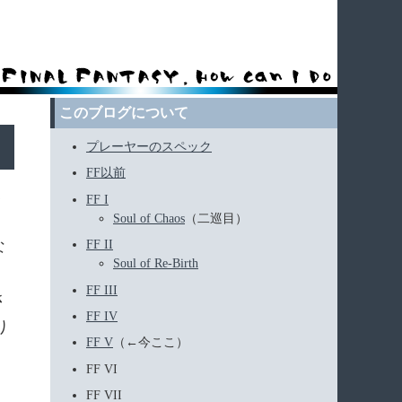
このブログについて
プレーヤーのスペック
FF以前
く
FF I
Soul of Chaos
（二巡目）
な
FF II
Soul of Re-Birth
FF III
さ
FF IV
り
FF V
（←今ここ）
FF VI
FF VII