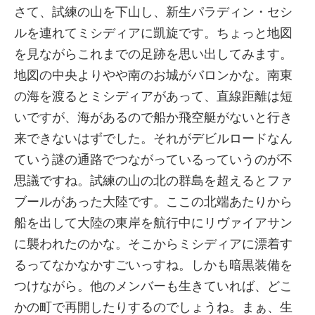
さて、試練の山を下山し、新生パラディン・セシ
ルを連れてミシディアに凱旋です。ちょっと地図
を見ながらこれまでの足跡を思い出してみます。
地図の中央よりやや南のお城がバロンかな。南東
の海を渡るとミシディアがあって、直線距離は短
いですが、海があるので船か飛空艇がないと行き
来できないはずでした。それがデビルロードなん
ていう謎の通路でつながっているっていうのが不
思議ですね。試練の山の北の群島を超えるとファ
ブールがあった大陸です。ここの北端あたりから
船を出して大陸の東岸を航行中にリヴァイアサン
に襲われたのかな。そこからミシディアに漂着す
るってなかなかすごいっすね。しかも暗黒装備を
つけながら。他のメンバーも生きていれば、どこ
かの町で再開したりするのでしょうね。まぁ、生