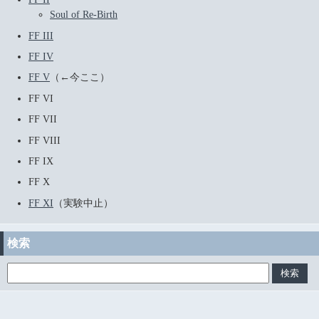
Soul of Re-Birth
FF III
FF IV
FF V
（←今ここ）
FF VI
FF VII
FF VIII
FF IX
FF X
FF XI
（実験中止）
検索