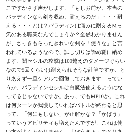
こですかさず声がします。「もしお前が、本当の
パラディンなら剣を収め、耐えるのだ」・・・耐
える・・・とは？パラディンは痛みに耐えるMっ
気のある職業なんでしょうか？全然わかりません
が、さっきもらったきれいな剣を「使うな」と言
われているようなので、試し切りは諦め鞘に納め
ます。闇セシルの攻撃は100越えのダメージぐらい
なので5回くらいは耐えられそうな計算ですが、と
りあえず一旦ケアルで回復しておきます。ってい
うか、パラディンセシルは白魔法使えるようにな
ってるじゃないですか。あっ、でもMP10か。これ
は何ターンか我慢していればバトルが終わると思
って、「何にもしない」が正解かな？「かばう」
っていうアビリティも増えたんですが、これは使
い方がよくわかりません。「ぼうぎょ」でとりあ