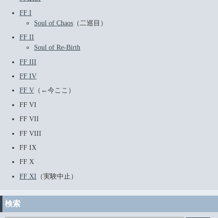
FF I
Soul of Chaos
（二巡目）
FF II
Soul of Re-Birth
FF III
FF IV
FF V
（←今ここ）
FF VI
FF VII
FF VIII
FF IX
FF X
FF XI
（実験中止）
検索