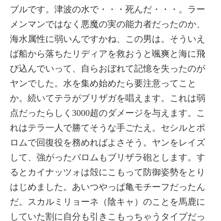
ブルです。津波の水で・・・死んだ・・・。ラー
メンマンではなく悪魔の実の能力者だったのか、
海水属性に弱いんですかね、この男は。そういえ
ば船から落ちたリディアを救おうと颯爽と海に飛
び込んでいって、自らおぼれて記憶を失ったのが
ヤンでした。水を集め始めたら要注意ってこと
か。続いてテラがブリザガを唱えます。これは弱
点だったらしく3000超のダメージを与えます。こ
れはテラ一人で勝てそうな手ごたえ。セシルとポ
ロムで回復役を務めればよさそう。ヤンをレイズ
して、強がったパロムもブリザラ砲とします。す
るとカイナッツォは殻にこもって防御姿勢をとり
はじめました。あいつやっぱ亀モチーフだったん
だ。スカルミリョーネ（陰キャ）のことを馬鹿に
していた割に自分も引きこもっちゃうタイプだっ