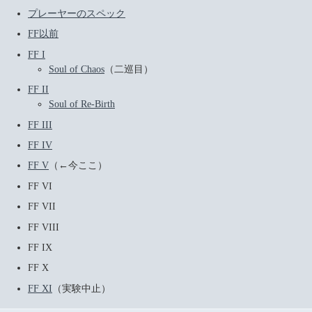
プレーヤーのスペック
FF以前
FF I
Soul of Chaos
（二巡目）
FF II
Soul of Re-Birth
FF III
FF IV
FF V
（←今ここ）
FF VI
FF VII
FF VIII
FF IX
FF X
FF XI
（実験中止）