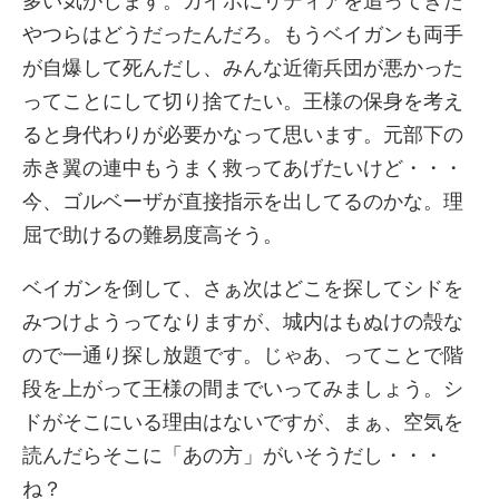
多い気がします。カイポにリディアを追ってきた
やつらはどうだったんだろ。もうベイガンも両手
が自爆して死んだし、みんな近衛兵団が悪かった
ってことにして切り捨てたい。王様の保身を考え
ると身代わりが必要かなって思います。元部下の
赤き翼の連中もうまく救ってあげたいけど・・・
今、ゴルベーザが直接指示を出してるのかな。理
屈で助けるの難易度高そう。
ベイガンを倒して、さぁ次はどこを探してシドを
みつけようってなりますが、城内はもぬけの殻な
ので一通り探し放題です。じゃあ、ってことで階
段を上がって王様の間までいってみましょう。シ
ドがそこにいる理由はないですが、まぁ、空気を
読んだらそこに「あの方」がいそうだし・・・
ね？