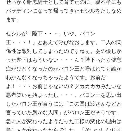
せっかく暗黒騎士として育てたのに、親不孝にも
パラディンになって帰ってきたセシルをたしなめ
ます。
セシルが「陛下・・・。いや、バロン
王・・・！」とあえて呼びなおします。二人の関
係性は敵対してしまったのですねぇ。あの優しか
った陛下はもういない・・・ん？陛下ったら健忘
症がひどくなったのかバロン王と呼ばれても誰か
わかんなくなっちゃったようです。お前だ
よ！・・・お前じゃないの？クカカカカみたいな
悪者笑いも始まったし・・・。バロン王を思い出
したバロン王が言うには「この国は渡さんなどと
言っていた愚かな人間」がバロン王だそうです。
急に人が変わったようだった王様の変化の理由は
急に人が変わったからでした。「そいつになりす