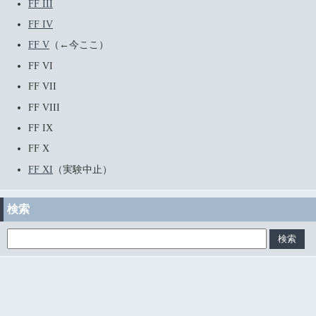
FF III
FF IV
FF V
（←今ここ）
FF VI
FF VII
FF VIII
FF IX
FF X
FF XI
（実験中止）
検索