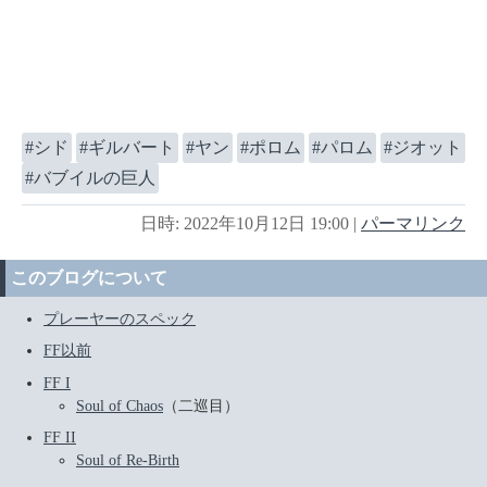
シド
ギルバート
ヤン
ポロム
パロム
ジオット
バブイルの巨人
日時: 2022年10月12日 19:00
|
パーマリンク
このブログについて
プレーヤーのスペック
FF以前
FF I
Soul of Chaos
（二巡目）
FF II
Soul of Re-Birth