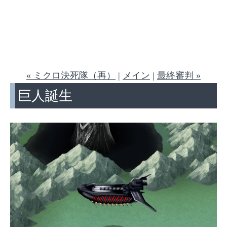
« ミクロ決死隊（再）
|
メイン
|
最終審判 »
巨人誕生