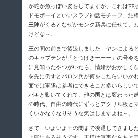
が蛇か魚っぽい姿をしてますが、これはFF
ドモボーイといいスラブ神話モチーフ、結
三陣がくるとなぜかモンク新兵に任せて、
けどな～。
王の間の前まで後退しました。ヤンによる
のキャプテンが「とつげきーーー」の号令
に見知ったやつがいたら、情緒がおかしく
を先に倒すとバロン兵が何をしたらいいか
面では軍隊は参考にできること多いらしい
パキと動いてくれて、他の国とは変わった
の時代、自由の時代にずっとアクリル板と
くいかなくなりそうな気はしますよね～。
さて、いよいよ王の間まで後退してきまし
上階にあるそうです。王様は無事ならあと