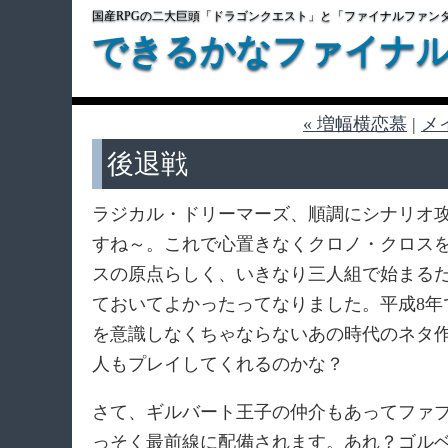
国産RPGの二大巨頭「ドラゴンクエスト」と「ファイナルファン
できるかなファイナ
« 増幅横恋慕
|
メ
後退戦
ラジカル・ドリーマーズ、順調にシナリオ
すね～。これで心置きなくクロノ・クロス
スの原点らしく、いきなり三人組で始まる
ておいてよかったってなりました。平成8
を意識しなくちゃならないあの時代のネタ
人もプレイしてくれるのかな？
さて、ギルバート王子の仲介もあってファ
っそく最前線に配備されます。あれ？ゴル