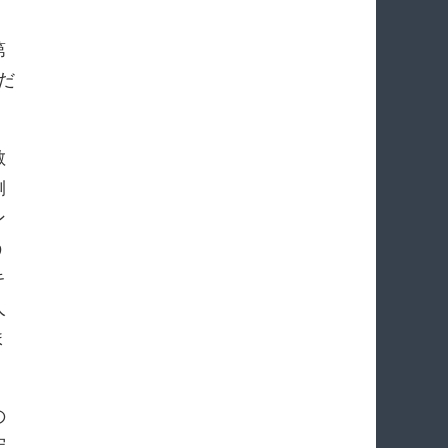
。
第
だ
敵
側
ン
う
キ
人
ま
の
守