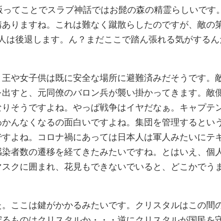
版ってことでスラブ神話ではお髭の森の精霊らしいです
構ありますね。これは難なく蹴散らしたのですが、敵の
3人は後退します。ん？まだここで踏ん張れる気がするん
と王や女子供は既に安全な場所に避難済みだそうです。
を出すと、元同僚のバロン兵が襲い掛かってきます。敵
なりそうですよね。やっぱ戦争はイヤだなぁ。キャプテ
わかんなくなるの面白いですよね。集団を管理するとい
ですよね。コロナ禍にあっては日本人は軍人みたいにテ
感染者数の遷移を経てきたみたいですね。とはいえ、個
マスクに囲まれ、花見もできないでいると、どこかでう
た。ここは鍵がかかるみたいです。クリスタルはこの間
守るものはクリスタルか・・・逆にクリスタルが国民を