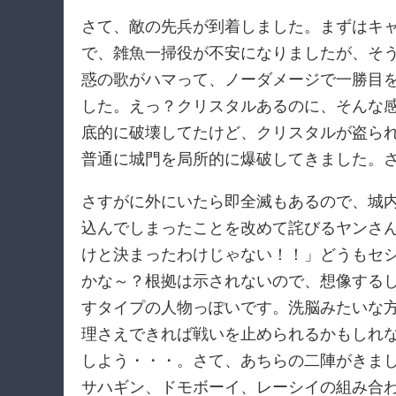
さて、敵の先兵が到着しました。まずはキ
で、雑魚一掃役が不安になりましたが、そ
惑の歌がハマって、ノーダメージで一勝目
した。えっ？クリスタルあるのに、そんな
底的に破壊してたけど、クリスタルが盗ら
普通に城門を局所的に爆破してきました。
さすがに外にいたら即全滅もあるので、城
込んでしまったことを改めて詫びるヤンさ
けと決まったわけじゃない！！」どうもセ
かな～？根拠は示されないので、想像する
すタイプの人物っぽいです。洗脳みたいな
理さえできれば戦いを止められるかもしれ
しよう・・・。さて、あちらの二陣がきま
サハギン、ドモボーイ、レーシイの組み合