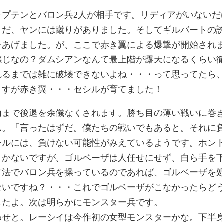
ャプテンとバロン兵2人が相手です。リディアがいないだ
うだ、ヤンには蹴りがありました。そしてギルバートの
をあげました。が、ここで赤き翼による爆撃が開始され
感じなの？ダムシアンなんて最上階が露天になるくらい
れるまでは雑に破壊できないよね・・・って思ってたら
さすが赤き翼・・・セシルが育てました！
内まで後退を余儀なくされます。勝ち目の薄い戦いに巻
ん。「言ったはずだ。僕たちの戦いでもあると。それに
シルには、負けない可能性がみえているようです。ホン
しかないですが、ゴルベーザは人任せにせず、自ら手を
方法でバロン兵を操っているのであれば、ゴルベーザを
ないですね？・・・これでゴルベーザがこなかったらど
したよ。次は明らかにモンスター兵です。
わせと。レーシイは今作初の女型モンスターかな。下半