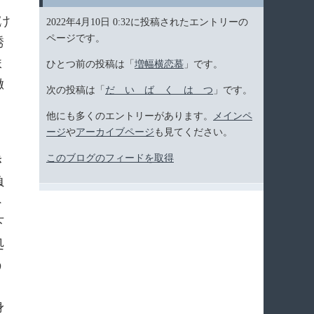
け
2022年4月10日 0:32に投稿されたエントリーの
ページです。
誘
ま
ひとつ前の投稿は「
増幅横恋慕
」です。
徹
次の投稿は「
だ い ば く は つ
」です。
、
他にも多くのエントリーがあります。
メインペ
ージ
や
アーカイブページ
も見てください。
き
このブログのフィードを取得
負
ト
下
処
う
身