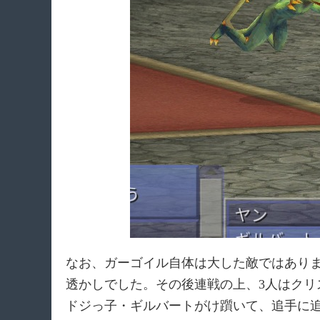
なお、ガーゴイル自体は大した敵ではあり
透かしでした。その後連戦の上、3人はク
ドジっ子・ギルバートがけ躓いて、追手に