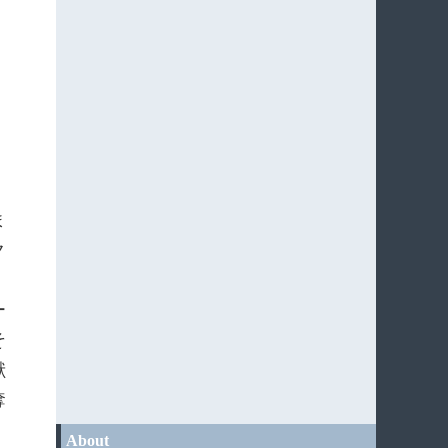
ま
ク
ー
そ
献
奪
About