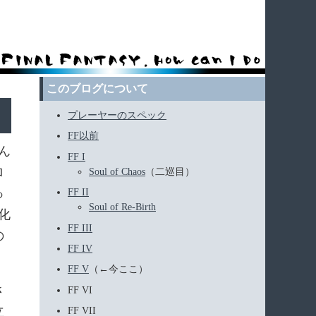
このブログについて
プレーヤーのスペック
FF以前
ん
FF I
ロ
Soul of Chaos
（二巡目）
っ
FF II
Soul of Re-Birth
化
FF III
の
FF IV
FF V
（←今ここ）
さ
FF VI
立
FF VII