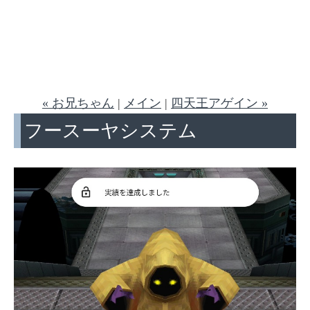
« お兄ちゃん
|
メイン
|
四天王アゲイン »
フースーヤシステム