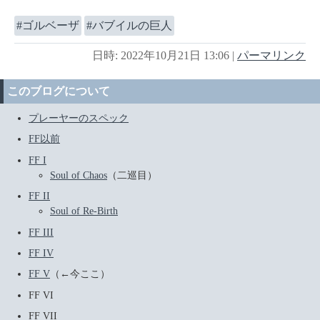
ゴルベーザ
バブイルの巨人
日時: 2022年10月21日 13:06
|
パーマリンク
このブログについて
プレーヤーのスペック
FF以前
FF I
Soul of Chaos
（二巡目）
FF II
Soul of Re-Birth
FF III
FF IV
FF V
（←今ここ）
FF VI
FF VII