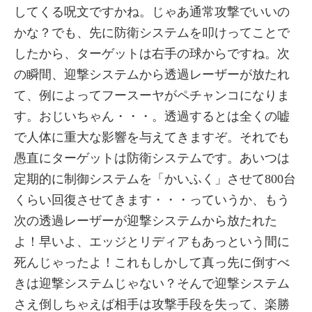
してくる呪文ですかね。じゃあ通常攻撃でいいの
かな？でも、先に防衛システムを叩けってことで
したから、ターゲットは右手の球からですね。次
の瞬間、迎撃システムから透過レーザーが放たれ
て、例によってフースーヤがペチャンコになりま
す。おじいちゃん・・・。透過するとは全くの嘘
で人体に重大な影響を与えてきますぞ。それでも
愚直にターゲットは防衛システムです。あいつは
定期的に制御システムを「かいふく」させて800台
くらい回復させてきます・・・っていうか、もう
次の透過レーザーが迎撃システムから放たれた
よ！早いよ、エッジとリディアもあっという間に
死んじゃったよ！これもしかして真っ先に倒すべ
きは迎撃システムじゃない？そんで迎撃システム
さえ倒しちゃえば相手は攻撃手段を失って、楽勝