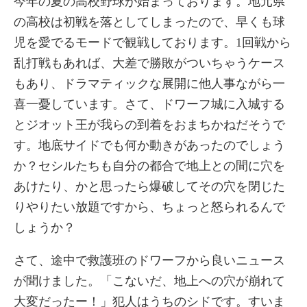
今年の夏の高校野球が始まっております。地元県
の高校は初戦を落としてしまったので、早くも球
児を愛でるモードで観戦しております。1回戦から
乱打戦もあれば、大差で勝敗がついちゃうケース
もあり、ドラマティックな展開に他人事ながら一
喜一憂しています。さて、ドワーフ城に入城する
とジオット王が我らの到着をおまちかねだそうで
す。地底サイドでも何か動きがあったのでしょう
か？セシルたちも自分の都合で地上との間に穴を
あけたり、かと思ったら爆破してその穴を閉じた
りやりたい放題ですから、ちょっと怒られるんで
しょうか？
さて、途中で救護班のドワーフから良いニュース
が聞けました。「こないだ、地上への穴が崩れて
大変だったー！」犯人はうちのシドです。すいま