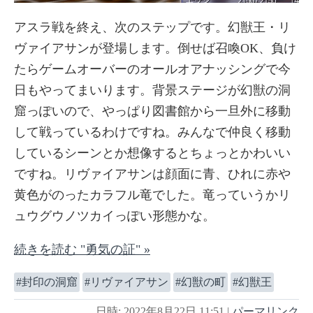
アスラ戦を終え、次のステップです。幻獣王・リ
ヴァイアサンが登場します。倒せば召喚OK、負け
たらゲームオーバーのオールオアナッシングで今
日もやってまいります。背景ステージが幻獣の洞
窟っぽいので、やっぱり図書館から一旦外に移動
して戦っているわけですね。みんなで仲良く移動
しているシーンとか想像するとちょっとかわいい
ですね。リヴァイアサンは顔面に青、ひれに赤や
黄色がのったカラフル竜でした。竜っていうかリ
ュウグウノツカイっぽい形態かな。
続きを読む "勇気の証" »
封印の洞窟
リヴァイアサン
幻獣の町
幻獣王
日時: 2022年8月22日 11:51
|
パーマリンク