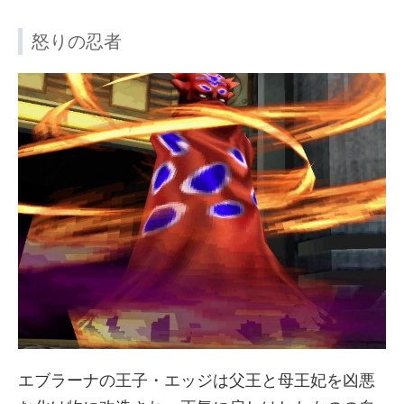
怒りの忍者
エブラーナの王子・エッジは父王と母王妃を凶悪