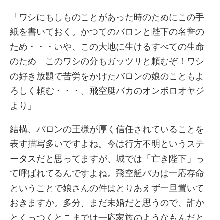
「ワシにもしものことがあった時のためにこの手
紙を書いておく。かつてのバロンと陛下の名誉の
ため・・・いや、この大地に生けるすべての生命
のため このワシの分もガッツリと頼むぞ！ワシ
の好き放題で苦労をかけたバロンの娘のこともよ
ろしく頼む・・・。飛空艇バカのオンボロオヤジ
より」
結構、バロンの王様が厚く信任されていることを
表す描写多いですよね。今は行方不明というステ
ータスだと思ってますが、城では「亡き陛下」っ
て呼ばれてるんですよね。飛空艇バカは一応存命
ということで娘さんの件はとりあえず一旦置いて
おきますか。多分、まだ未婚だと思うので、誰か
とくっつくとこまでは一応家族のようなもんだと