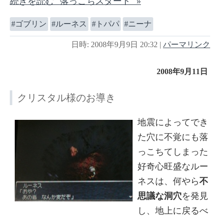
続きを読む "落っこちスタート" »
ゴブリン
ルーネス
トパパ
ニーナ
日時: 2008年9月9日 20:32
|
パーマリンク
2008年9月11日
クリスタル様のお導き
地震によってでき
た穴に不覚にも落
っこちてしまった
好奇心旺盛なルー
ネスは、何やら
不
思議な洞穴
を発見
し、地上に戻るべ