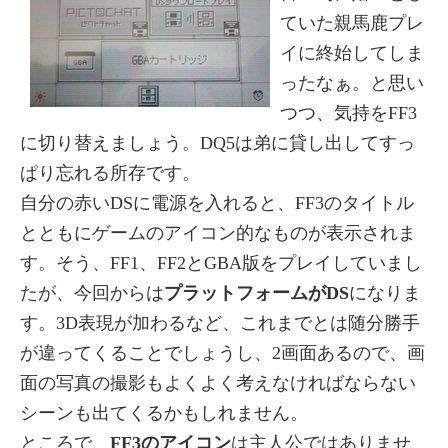
ていた親馬鹿プレ
イに終始してしま
ったなぁ。と思い
つつ、気持をFF3
に切り替えましょう。DQ5は弟に貸し出してすっ
ぱり忘れる所存です。
自分の赤いDSに電源を入れると、FF3のタイトル
とともにゲームのアイコン的なものが表示されま
す。そう、FF1、FF2とGBA版をプレイしていまし
たが、今回からは
プラットフォームがDS
になりま
す。3D表現が加わるなど、これまでとは随分勝手
が違ってくることでしょうし、2画面あるので、画
面の写真の撮影もよくよく考えなければならない
シーンも出てくるかもしれません。
ところで、
FF3のアイコン
は主人公ではありませ