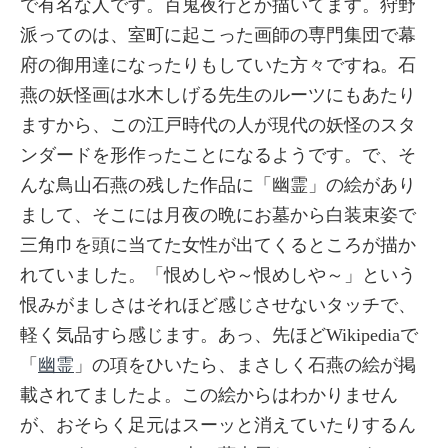
で有名な人です。百鬼夜行とか描いてます。狩野
派ってのは、室町に起こった画師の専門集団で幕
府の御用達になったりもしていた方々ですね。石
燕の妖怪画は水木しげる先生のルーツにもあたり
ますから、この江戸時代の人が現代の妖怪のスタ
ンダードを形作ったことになるようです。で、そ
んな鳥山石燕の残した作品に「幽霊」の絵があり
まして、そこには月夜の晩にお墓から白装束姿で
三角巾を頭に当てた女性が出てくるところが描か
れていました。「恨めしや～恨めしや～」という
恨みがましさはそれほど感じさせないタッチで、
軽く気品すら感じます。あっ、先ほどWikipediaで
「
幽霊
」の項をひいたら、まさしく石燕の絵が掲
載されてましたよ。この絵からはわかりません
が、おそらく足元はスーッと消えていたりするん