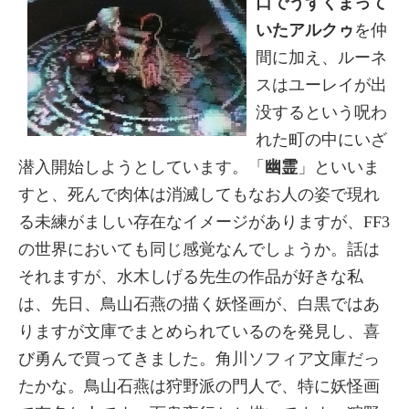
口でうずくまって
いたアルクゥ
を仲
間に加え、ルーネ
スはユーレイが出
没するという呪わ
れた町の中にいざ
潜入開始しようとしています。「
幽霊
」といいま
すと、死んで肉体は消滅してもなお人の姿で現れ
る未練がましい存在なイメージがありますが、FF3
の世界においても同じ感覚なんでしょうか。話は
それますが、水木しげる先生の作品が好きな私
は、先日、鳥山石燕の描く妖怪画が、白黒ではあ
りますが文庫でまとめられているのを発見し、喜
び勇んで買ってきました。角川ソフィア文庫だっ
たかな。鳥山石燕は狩野派の門人で、特に妖怪画