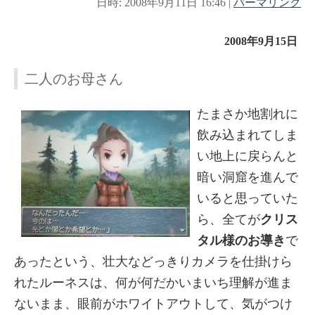
日時: 2008年9月11日 16:46
|
パーマリンク
2008年9月15日
二人のお母さん
たまさか地割れに
飲み込まれてしま
い地上に戻らんと
暗い洞窟を進んで
いると思っていた
ら、全てが
クリス
タル様のお導き
で
あったという、壮大などっきりカメラを仕掛けら
れたルーネスは、何が何だかいまいち理解が進ま
ないまま、眼前がホワイトアウトして、気がつけ