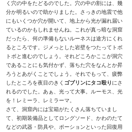
く穴の中をたどるのでした。穴の中の割には、幾
分か明るいので助かりました。さっきの地震で他
にもいくつか穴が開いて、地上から光が漏れ届い
ているのかもしれませんね。これが真っ暗な洞窟
だったら、何の準備もないルーネスは途方にくれ
るところです。ジメっとした岩壁をつたってトボ
トボと進むのでしょう。それどころかここが洞穴
であることにも気付かず、落ちた穴をなんとか昇
ろうとあがくことでしょう。それでもって、疲弊
したところを夜目のきく
ゴブリンにタコ殴り
にさ
れるのでした。あぁ、光って大事。ルーモス、光
を！レミーラ、レミラーマ。
さて、洞窟内には宝箱がたくさん落ちていまし
て、初期装備品としてロングソード、かわのたて
などの武器・防具や、ポーションといった回復用