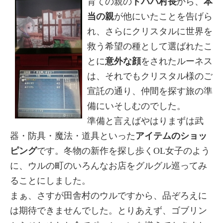
育ての親の
トパパ村長
から、
本
当の親
が他にいたことを告げら
れ、さらにクリスタルに世界を
救う希望の種として選ばれたこ
とに
意外な顔
をされたルーネス
は、それでもクリスタル様のご
宣託の通り、仲間を探す旅の準
備にいそしむのでした。
準備と言えばやはりまずは武
器・防具・魔法・道具といった
アイテムのショッ
ピング
です。冬物の新作を探し歩くOL女子のよう
に、ウルの町のいろんなお店をグルグル巡ってみ
ることにしました。
まぁ、さすが田舎村のウルですから、品ぞろえに
は期待できませんでした。とりあえず、ゴブリン