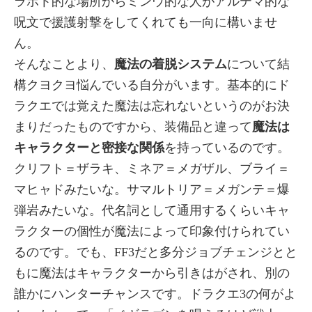
ラボト的な場所からミンウ的な人がアルテマ的な
呪文で援護射撃をしてくれても一向に構いませ
ん。
そんなことより、
魔法の着脱システム
について結
構クヨクヨ悩んでいる自分がいます。基本的にド
ラクエでは覚えた魔法は忘れないというのがお決
まりだったものですから、装備品と違って
魔法は
キャラクターと密接な関係
を持っているのです。
クリフト＝ザラキ、ミネア＝メガザル、ブライ＝
マヒャドみたいな。サマルトリア＝メガンテ＝爆
弾岩みたいな。代名詞として通用するくらいキャ
ラクターの個性が魔法によって印象付けられてい
るのです。でも、FF3だと多分ジョブチェンジとと
もに魔法はキャラクターから引きはがされ、別の
誰かにハンターチャンスです。ドラクエ3の何がよ