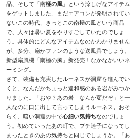
品、そして「
南極の風
」という涼しげなアイテム
をゲットしました。まだエアコンが発明されてい
ないこの時代、きっとこの南極の風という商品
で、人々は暑い夏をやりすごしていたのでしょ
う。具体的にどんなアイテムなのかわかりません
が、多分、扇かファンのような送風具でしょう。
新型扇風機「南極の風」新発売！なかなかいいネ
ーミング。
さて、装備も充実したルーネスが洞窟を進んでい
くと、なんだかちょっと違和感のある岩がみつか
りました。「おや？あの岩 なんか変だぞ」と一
人なのに口に出して言ってしまうルーネス。おそ
らく、暗い洞窟の中で
心細い気持ち
なのでしょ
う。初めていったあの町で、プチ迷子になってし
まったときのあの気持ちと同じでしょうか。「あ