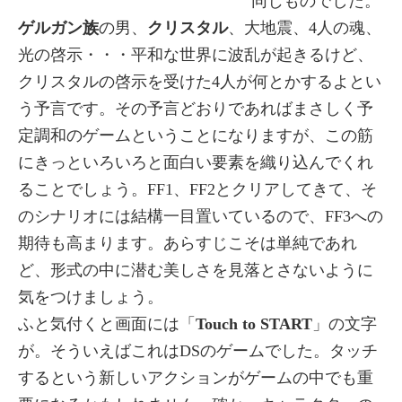
同じものでした。
ゲルガン族
の男、
クリスタル
、大地震、4人の魂、
光の啓示・・・平和な世界に波乱が起きるけど、
クリスタルの啓示を受けた4人が何とかするよとい
う予言です。その予言どおりであればまさしく予
定調和のゲームということになりますが、この筋
にきっといろいろと面白い要素を織り込んでくれ
ることでしょう。FF1、FF2とクリアしてきて、そ
のシナリオには結構一目置いているので、FF3への
期待も高まります。あらすじこそは単純であれ
ど、形式の中に潜む美しさを見落とさないように
気をつけましょう。
ふと気付くと画面には「
Touch to START
」の文字
が。そういえばこれはDSのゲームでした。タッチ
するという新しいアクションがゲームの中でも重