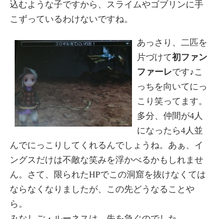
込むような子ですから、スライムやゴブリンに手
こずっているわけないですね。
あっさり、二匹を
片づけて
初ファン
ファーレ
です♪こ
っちを向いてにっ
こり笑ってます。
多分、仲間が4人
になったら4人並
んでにっこりしてくれるんでしょうね。あぁ、イ
ングスだけは不敵な笑みを浮かべるかもしれませ
ん。さて、限られたHPでこの洞窟を抜けなくては
ならなくなりましたが、この先どうなることや
ら。
みなしご・ルーネスは、先を急ぐのでした。