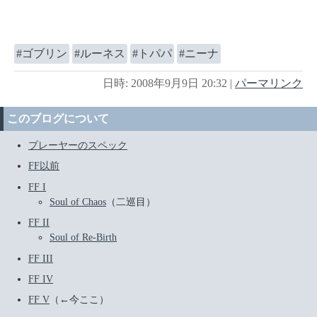
ゴブリン
ルーネス
トパパ
ニーナ
日時: 2008年9月9日 20:32
|
パーマリンク
このブログについて
プレーヤーのスペック
FF以前
FF I
Soul of Chaos
（二巡目）
FF II
Soul of Re-Birth
FF III
FF IV
FF V
（←今ここ）