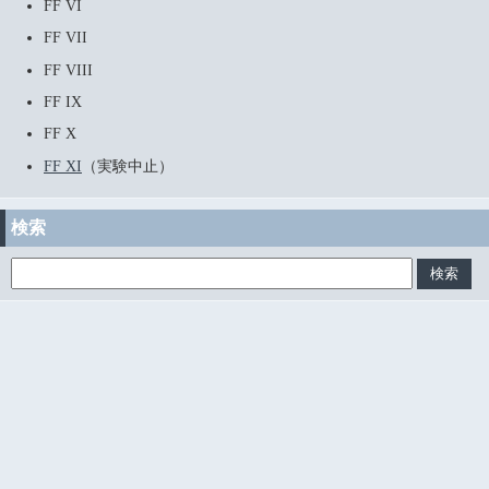
FF VI
FF VII
FF VIII
FF IX
FF X
FF XI
（実験中止）
検索