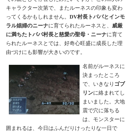
キャラクター次第で、またルーネスの印象も変わ
ってくるかもしれません。
DV村長トパパとインモ
ラル娼婦のニーナ
に育てられたルーネスと、
威厳
に満ちたトパパ村長と慈愛の聖母・ニーナ
に育て
られたルーネスとでは、好奇心旺盛に成長した理
由づけにも影響が大きいのです。
名前がルーネスに
決まったところ
で、いきなり
ゴブ
リン
に絡まれてし
まいました。大地
震で穴に落ちる
は、モンスターに
囲まれるは、今日はふんだりけったりな一日で