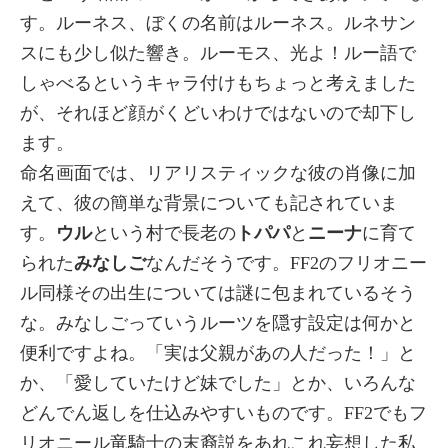
す。ルーネス、ぼくの名前はルーネス。ルネサン
スにも少し似た響き。ルーモス、光よ！ルー語で
しゃべるというキャラ付けもちょっと考えました
が、それほど顔がくどいわけではないので却下し
ます。
命名画面では、リアリスティックな彼の肖像に加
えて、彼の簡単な背景についても記されていま
す。
ウル
という村で長老の
トパパ
と
ニーナ
に育て
られた
みなしご
なんだそうです。FF2のフリオニー
ル同様その出生については謎に包まれているそう
な。みなしごっていうルーツを隠す設定は何かと
便利ですよね。「実は父親があの人だった！」と
か、「愛していたけど妹でした」とか、いろんな
どんでん返しを仕込みやすいものです。FF2でもフ
リオニール竜騎士の末裔説をあれこれ妄想した私