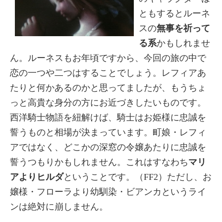
ともするとルーネ
スの
無事を祈って
る系
かもしれませ
ん。ルーネスもお年頃ですから、今回の旅の中で
恋の一つや二つはすることでしょう。レフィアあ
たりと何かあるのかと思ってましたが、もうちょ
っと高貴な身分の方にお近づきしたいものです。
西洋騎士物語を紐解けば、騎士はお姫様に忠誠を
誓うものと相場が決まっています。町娘・レフィ
アではなく、どこかの深窓の令嬢あたりに忠誠を
誓うつもりかもしれません。これはすなわち
マリ
アよりヒルダ
ということです。（FF2）ただし、お
嬢様・フローラより幼馴染・ビアンカというライ
ンは絶対に崩しません。