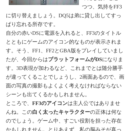
つつ、気持をFF3
に切り替えましょう。DQ5は弟に貸し出してすっ
ぱり忘れる所存です。
自分の赤いDSに電源を入れると、FF3のタイトル
とともにゲームのアイコン的なものが表示されま
す。そう、FF1、FF2とGBA版をプレイしていまし
たが、今回からは
プラットフォームがDS
になりま
す。3D表現が加わるなど、これまでとは随分勝手
が違ってくることでしょうし、2画面あるので、画
面の写真の撮影もよくよく考えなければならない
シーンも出てくるかもしれません。
ところで、
FF3のアイコン
は主人公ではありませ
んね。この
白く太ったキャラクター
の正体は何な
のでしょう。ゲーム中、すごい役割を担った存在
かもしれません。とりあえず、私の脳みそが真っ