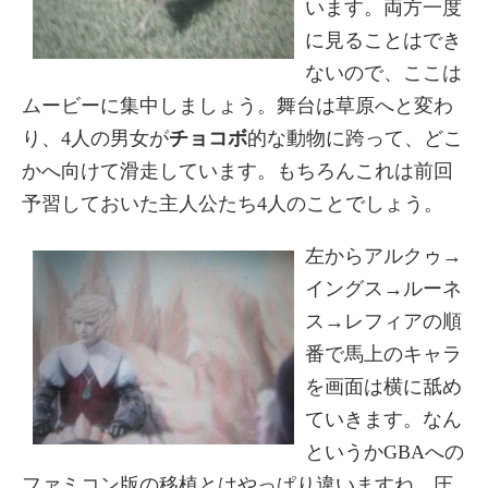
います。両方一度
に見ることはでき
ないので、ここは
ムービーに集中しましょう。舞台は草原へと変わ
り、4人の男女が
チョコボ
的な動物に跨って、どこ
かへ向けて滑走しています。もちろんこれは前回
予習しておいた主人公たち4人のことでしょう。
左からアルクゥ→
イングス→ルーネ
ス→レフィアの順
番で馬上のキャラ
を画面は横に舐め
ていきます。なん
というかGBAへの
ファミコン版の移植とはやっぱり違いますね。圧