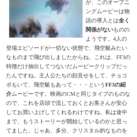
が、このオープニ
ングムービーは物
語の導入とは
全く
関係がない
ものの
ようです。4人の
登場エピソードが一切ない状態で、飛空艇みたい
なものまで飛び出しましたからね。これは、FF3の
特徴だけ抽出してつないだムービークリップだっ
たんですね。主人公たちの顔見せをして、チョコ
ボもいて、飛空艇もあって・・・という
FF3の紹
介
ムービーです。映画のCMと同じタイプのものな
ので、これを店頭で流しておくとお客さんが安心
してお買い上げしてくれるわけですね。私は途中
まで、もうストーリーが開始しているのかと思っ
てました。じゃあ、多分、クリスタル的なものを