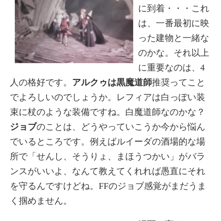
に到着・・・これ
は、一番最初に映
った建物と一緒な
のかな。それ以上
に重要なのは、4
人の格好です。
アルクゥは黒魔道師
推奨ってこと
でよろしいのでしょうか。レフィアは白っぽい装
束に杖のような装備ですね。白魔道師なのかな？
ジョブ
のことは、どうやっていこうか今から悩ん
でいるところです。例えばルイーダの酒場的な場
所で「せんし、そうりょ、まほうつかい」がバラ
ンスがいいよ、なんて教えてくれれば愚直にそれ
を守るんですけどね。FFのジョブ感覚がまだうま
く掴めません。