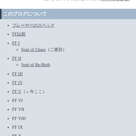
このブログについて
プレーヤーのスペック
FF以前
FF I
Soul of Chaos
（二巡目）
FF II
Soul of Re-Birth
FF III
FF IV
FF V
（←今ここ）
FF VI
FF VII
FF VIII
FF IX