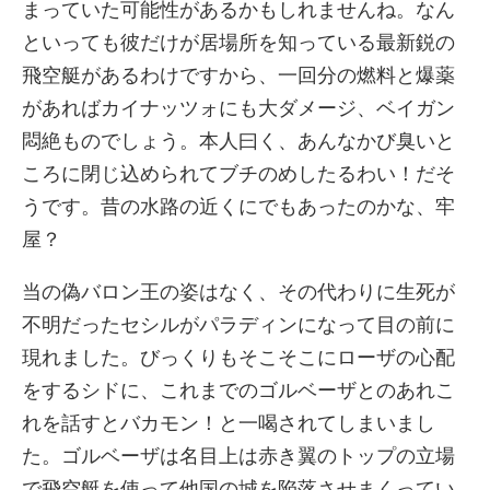
まっていた可能性があるかもしれませんね。なん
といっても彼だけが居場所を知っている最新鋭の
飛空艇があるわけですから、一回分の燃料と爆薬
があればカイナッツォにも大ダメージ、ベイガン
悶絶ものでしょう。本人曰く、あんなかび臭いと
ころに閉じ込められてブチのめしたるわい！だそ
うです。昔の水路の近くにでもあったのかな、牢
屋？
当の偽バロン王の姿はなく、その代わりに生死が
不明だったセシルがパラディンになって目の前に
現れました。びっくりもそこそこにローザの心配
をするシドに、これまでのゴルベーザとのあれこ
れを話すとバカモン！と一喝されてしまいまし
た。ゴルベーザは名目上は赤き翼のトップの立場
で飛空艇を使って他国の城を陥落させまくってい