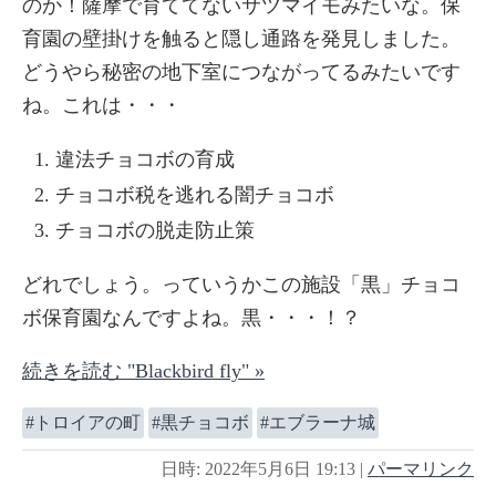
のか！薩摩で育ててないサツマイモみたいな。保
育園の壁掛けを触ると隠し通路を発見しました。
どうやら秘密の地下室につながってるみたいです
ね。これは・・・
違法チョコボの育成
チョコボ税を逃れる闇チョコボ
チョコボの脱走防止策
どれでしょう。っていうかこの施設「黒」チョコ
ボ保育園なんですよね。黒・・・！？
続きを読む "Blackbird fly" »
トロイアの町
黒チョコボ
エブラーナ城
日時: 2022年5月6日 19:13
|
パーマリンク