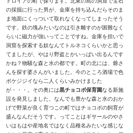
トロイアの町で探ります。北東の島の洞窟で宝石
の採掘に行った男が、金庫を持ち込んだらそのま
ま地面にくっついて取れなくなってしまったそう
です。鉄の塊みたいなのは引き離すのが困難なく
らいに磁力が強いってことですね。金庫を担いで
洞窟を探索する奴なんてトルネコくらいかと思っ
てましたが、やはり野盗とかいっぱい出るんです
かね？物騒な森と水の都です。町の北には、爺さ
んを探す婆さんがいました。今のところ酒場で色
ボケジジイなら二人くらいみかけました
が・・・。その奥には
黒チョコボ保育園
なる新施
設を発見しました。なんでも豊かな森と水のおか
げで野菜が良く育つこの町ではチョコボの飼育が
盛んなんだそうです。ってことはギサールのやさ
いはもはや産地名ではなく品種名みたいな感じな