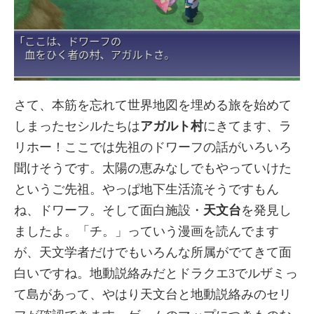
さて、本筋を忘れて世界地図を埋める旅を始めて
しまったセシルたちは
アガルト村
にきてます、ラ
リホー！ここでは先祖のドワーフの話がいろいろ
聞けそうです。太陽の恵みなしでもやっていけた
というご先祖。やっぱ地下生活流そうですもん
ね、ドワーフ。そして面白施設・
天文台
を発見し
ましたよ。「チ。」っていう漫画を読んでます
が、天文学者だけでもいろんな所属がでてきて面
白いですね。地動説絡みだとドラクエ3でルザミっ
て島があって、やはり天文台と地動説絡みのセリ