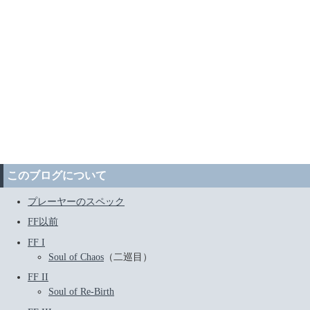
このブログについて
プレーヤーのスペック
FF以前
FF I
Soul of Chaos
（二巡目）
FF II
Soul of Re-Birth