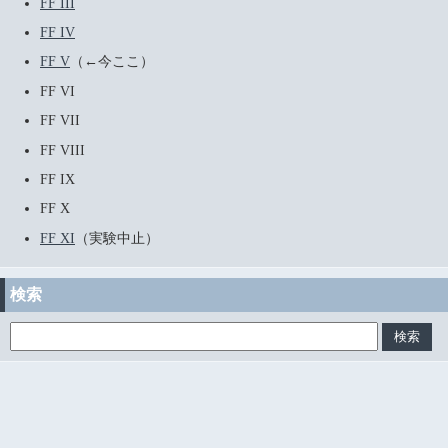
FF III
FF IV
FF V
（←今ここ）
FF VI
FF VII
FF VIII
FF IX
FF X
FF XI
（実験中止）
検索