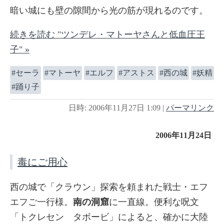
暗い城にも壁の隙間から光の筋が現れるのです。
続きを読む "ツンデレ・マトーヤさんと低血圧王
子" »
セーラ
マトーヤ
エルフ
アストス
西の城
妖精
踊り子
日時: 2006年11月27日 1:09
|
パーマリンク
2006年11月24日
毒にご用心
西の城で「クラウン」探索を頼まれた戦士・エフ
エフご一行様。
南の洞窟
に一直線。便利な呪文
「トクレセン タボービ」によると、確かに大陸