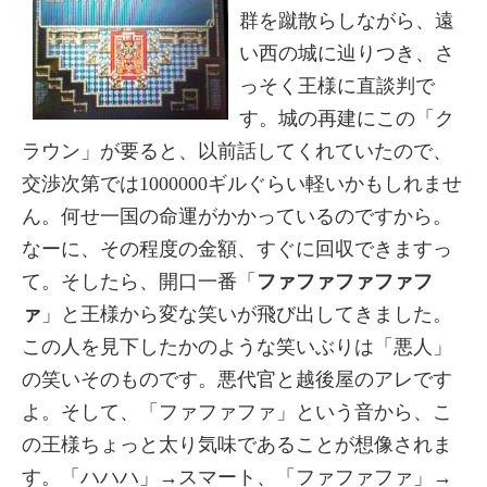
群を蹴散らしながら、遠
い西の城に辿りつき、さ
っそく王様に直談判で
す。城の再建にこの「ク
ラウン」が要ると、以前話してくれていたので、
交渉次第では1000000ギルぐらい軽いかもしれませ
ん。何せ一国の命運がかかっているのですから。
なーに、その程度の金額、すぐに回収できますっ
て。そしたら、開口一番「
ファファファファフ
ァ
」と王様から変な笑いが飛び出してきました。
この人を見下したかのような笑いぶりは「悪人」
の笑いそのものです。悪代官と越後屋のアレです
よ。そして、「ファファファ」という音から、こ
の王様ちょっと太り気味であることが想像されま
す。「ハハハ」→スマート、「ファファファ」→