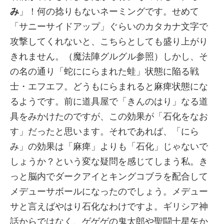
み
」！何の捻りもないネーミングです。せめて
「サニーサイドアップ」ぐらいのカタカナ文字で
攻撃してくれないと、こちらとしても盛り上がり
きれません。（魔法陣グルグル参照）しかし、そ
の名の通り「蛇ににらまれた蛙」状態に陥る戦
士・エフエフ。どうもにらまれると麻痺状態にな
るようです。前に道具屋で「きんのはり」なる道
具をみかけたのですが、この効果が「石化をなお
す」だったと思います。それであれば、「にら
み」の効果は「麻痺」よりも「石化」じゃないで
しょうか？という変な疑問を感じてしまう私。き
っと脳内でダークアイとキングコブラを配合して
メデューサボールになったのでしょう。メデュー
サと言えばやはり石化なわけですよ。ギリシア神
話からではなく、ゲゲゲの鬼太郎や聖闘士星矢か