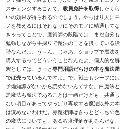
ジで捕らえてみましょうか。きっと魔道士にクラ
スチェンジすることで、
教員免許を取得
したくら
いの効果が得られるのでしょう。やっぱり人にモ
ノを教えるにはそれなりにそのモノに精通してな
きゃってことで。魔術師の段階では、まだ自分も
勉強しながら手探りで魔法のことを扱っている段
階なんだよ。う～ん、じゃあ、ショップで魔法を
購入するってどういうことなんだよ。個人的な解
釈としては、きっと
専門用語だらけの本を魔法屋
では売っている
んですよ。で、戦士もシーフには
予備知識がないから読めないんですな。白魔法と
黒魔法も魔法であることは一緒だけども、共通し
ない項目があってやっぱり専攻する魔法以外の本
は読めないわけだ。赤魔術師はきっとどっちの色
の魔法についても、ある程度理解があるんだな。