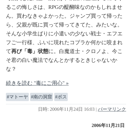
るこの悔しさは、RPGの醍醐味なのかもしれませ
ん。買わなきゃよかった。ジャンプ買って帰った
ら、父親が既に買って帰ってきてた、みたいな。
そんな小学生ばりに小遣いの少ない戦士・エフエ
フご一行様、ふいに現れたコブラか何かに咬まれ
て
再び「毒」状態
に。白魔道士・クロノよ、今こ
そ君の白い魔法でなんとかするときじゃないか
な？
続きを読む "毒にご用心" »
マトーヤ
南の洞窟
ボス
日時: 2006年11月24日 16:03
|
パーマリンク
2006年11月21日