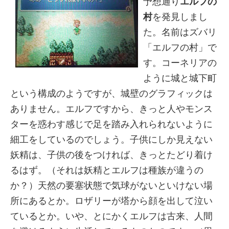
予想通り
エルフの
村
を発見しまし
た。名前はズバリ
「エルフの村」で
す。コーネリアの
ように城と城下町
という構成のようですが、城壁のグラフィックは
ありません。エルフですから、きっと人やモンス
ターを惑わす感じで足を踏み入れられないように
細工をしているのでしょう。子供にしか見えない
妖精は、子供の後をつければ、きっとたどり着け
るはず。（それは妖精とエルフは種族が違うの
か？）天然の要塞状態で気球がないといけない場
所にあるとか。ロザリーが塔から顔を出して泣い
ているとか。いや、とにかくエルフは古来、人間