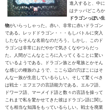
進入すると、中に
はナッパどころか
ドラゴンっぽい生
物
がいらっしゃった。赤い、非常に赤いドラゴン
である。レッドドラゴン・・・もしバトルに突入
したならそんな名前なのだろう。しかし、このド
ラゴンは非常におだやかで気さくなやつらだっ
た。人間がこんなところに入ってくることに驚い
ているようである。ドラゴン族とか竜族とかそん
な感じの種族のようで、ここら辺の穴ぼこにはそ
んな一族が生息しているらしい。そして驚くべき
は戦士・エフエフの言語能力である。エルフ語、
ドワーフ語、マーメイド語と数々の言語を操って
これまで私を驚かせてきた彼はドラゴン語に関し
ても相当な知識をもっているらしい。戦士を廃業