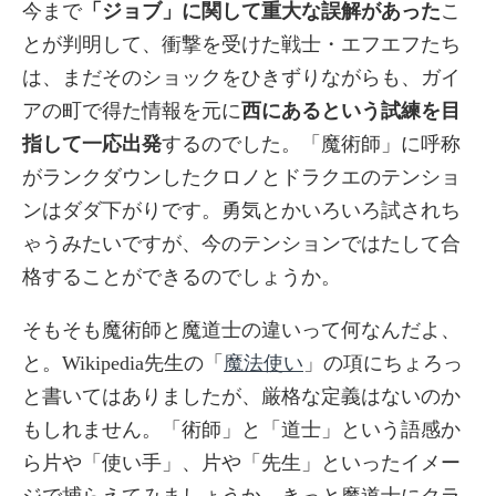
今まで
「ジョブ」に関して重大な誤解があった
こ
とが判明して、衝撃を受けた戦士・エフエフたち
は、まだそのショックをひきずりながらも、ガイ
アの町で得た情報を元に
西にあるという試練を目
指して一応出発
するのでした。「魔術師」に呼称
がランクダウンしたクロノとドラクエのテンショ
ンはダダ下がりです。勇気とかいろいろ試されち
ゃうみたいですが、今のテンションではたして合
格することができるのでしょうか。
そもそも魔術師と魔道士の違いって何なんだよ、
と。Wikipedia先生の「
魔法使い
」の項にちょろっ
と書いてはありましたが、厳格な定義はないのか
もしれません。「術師」と「道士」という語感か
ら片や「使い手」、片や「先生」といったイメー