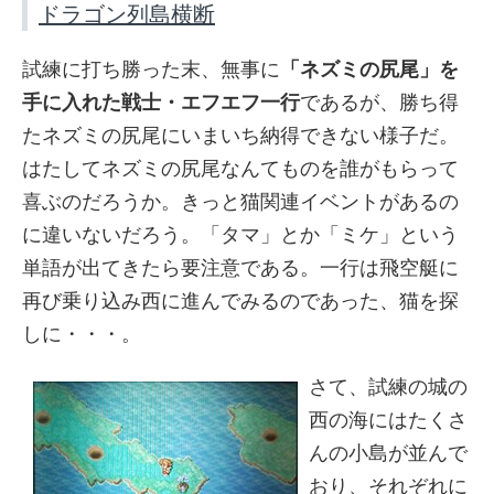
ドラゴン列島横断
試練に打ち勝った末、無事に
「ネズミの尻尾」を
手に入れた戦士・エフエフ一行
であるが、勝ち得
たネズミの尻尾にいまいち納得できない様子だ。
はたしてネズミの尻尾なんてものを誰がもらって
喜ぶのだろうか。きっと猫関連イベントがあるの
に違いないだろう。「タマ」とか「ミケ」という
単語が出てきたら要注意である。一行は飛空艇に
再び乗り込み西に進んでみるのであった、猫を探
しに・・・。
さて、試練の城の
西の海にはたくさ
んの小島が並んで
おり、それぞれに