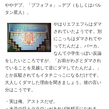
ややデブ、「ブフォフォ」→デブ（もしくはバル
タン星人）。
やはりエフエフらはダマ
されていたようです。別
にこっちはダマされてや
ってたんだよ、バーカ。
なんて小学生っぽい反論
をしたいところですが、「お前がわざとダマされ
ていることを見越して逆にダマしてたんだよ。」
とか反駁されてもイタチごっこになるだけです。
大人しくダマした理由を聞きましょう。彼の言い
分はこうです。
・実は俺、アストスだぜ。
・水晶の目とクラウンがあれば妖精王になれる