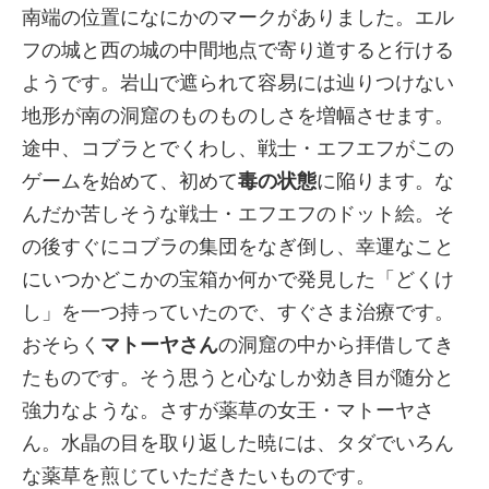
南端の位置になにかのマークがありました。エル
フの城と西の城の中間地点で寄り道すると行ける
ようです。岩山で遮られて容易には辿りつけない
地形が南の洞窟のものものしさを増幅させます。
途中、コブラとでくわし、戦士・エフエフがこの
ゲームを始めて、初めて
毒の状態
に陥ります。な
んだか苦しそうな戦士・エフエフのドット絵。そ
の後すぐにコブラの集団をなぎ倒し、幸運なこと
にいつかどこかの宝箱か何かで発見した「どくけ
し」を一つ持っていたので、すぐさま治療です。
おそらく
マトーヤさん
の洞窟の中から拝借してき
たものです。そう思うと心なしか効き目が随分と
強力なような。さすが薬草の女王・マトーヤさ
ん。水晶の目を取り返した暁には、タダでいろん
な薬草を煎じていただきたいものです。