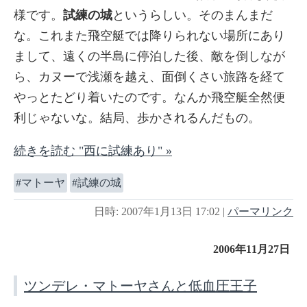
様です。
試練の城
というらしい。そのまんまだ
な。これまた飛空艇では降りられない場所にあり
まして、遠くの半島に停泊した後、敵を倒しなが
ら、カヌーで浅瀬を越え、面倒くさい旅路を経て
やっとたどり着いたのです。なんか飛空艇全然便
利じゃないな。結局、歩かされるんだもの。
続きを読む "西に試練あり" »
マトーヤ
試練の城
日時: 2007年1月13日 17:02
|
パーマリンク
2006年11月27日
ツンデレ・マトーヤさんと低血圧王子