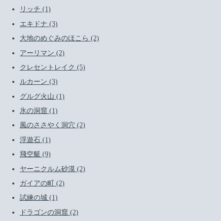
リッチ (1)
エキドナ (3)
大地のめぐみのほこら (2)
アーリマン (2)
クレセントレイク (5)
ルカーン (3)
グルグ火山 (1)
氷の洞窟 (1)
風のささやく洞穴 (2)
浮遊石 (1)
飛空艇 (9)
ヤーニクルム砂漠 (2)
ガイアの町 (2)
試練の城 (1)
ドラゴンの洞窟 (2)