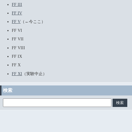
FF III
FF IV
FF V
（←今ここ）
FF VI
FF VII
FF VIII
FF IX
FF X
FF XI
（実験中止）
検索