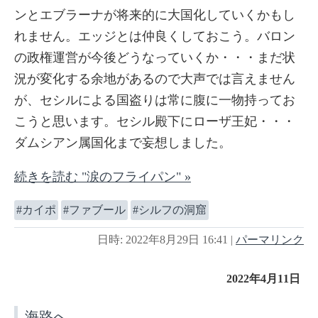
ンとエブラーナが将来的に大国化していくかもし
れません。エッジとは仲良くしておこう。バロン
の政権運営が今後どうなっていくか・・・まだ状
況が変化する余地があるので大声では言えません
が、セシルによる国盗りは常に腹に一物持ってお
こうと思います。セシル殿下にローザ王妃・・・
ダムシアン属国化まで妄想しました。
続きを読む "涙のフライパン" »
カイポ
ファブール
シルフの洞窟
日時: 2022年8月29日 16:41
|
パーマリンク
2022年4月11日
海路へ