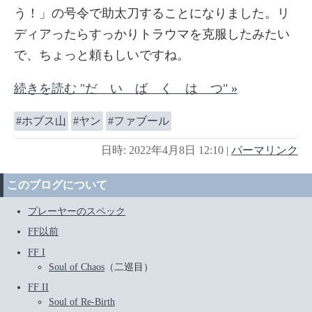
う！」の号令で助太刀することになりました。リ
ディアったらすっかりトラウマを克服したみたい
で、ちょっと頼もしいですね。
続きを読む "だ い ば く は つ" »
ホブス山
ヤン
ファブール
日時: 2022年4月8日 12:10
|
パーマリンク
このブログについて
プレーヤーのスペック
FF以前
FF I
Soul of Chaos
（二巡目）
FF II
Soul of Re-Birth