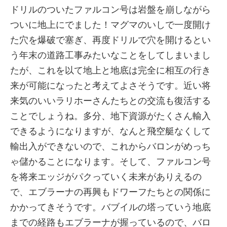
ドリルのついたファルコン号は岩盤を崩しながら
ついに地上にでました！マグマのいしで一度開け
た穴を爆破で塞ぎ、再度ドリルで穴を開けるとい
う年末の道路工事みたいなことをしてしまいまし
たが、これを以て地上と地底は完全に相互の行き
来が可能になったと考えてよさそうです。近い将
来気のいいラリホーさんたちとの交流も復活する
ことでしょうね。多分、地下資源がたくさん輸入
できるようになりますが、なんと飛空艇なくして
輸出入ができないので、これからバロンがめっち
ゃ儲かることになります。そして、ファルコン号
を将来エッジがパクっていく未来がありえるの
で、エブラーナの再興もドワーフたちとの関係に
かかってきそうです。バブイルの塔っていう地底
までの経路もエブラーナが握っているので、バロ