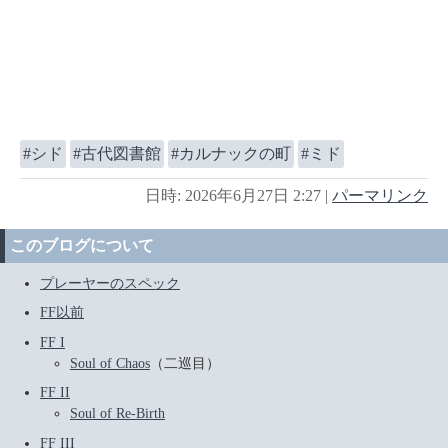
シド
古代図書館
カルナックの町
ミド
日時: 2026年6月27日 2:27
|
パーマリンク
このブログについて
プレーヤーのスペック
FF以前
FF I
Soul of Chaos
（二巡目）
FF II
Soul of Re-Birth
FF III