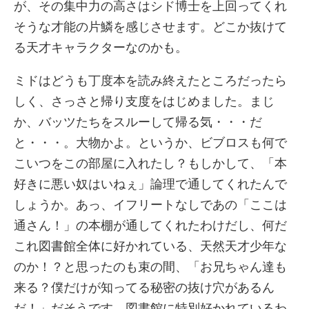
が、その集中力の高さはシド博士を上回ってくれ
そうな才能の片鱗を感じさせます。どこか抜けて
る天才キャラクターなのかも。
ミドはどうも丁度本を読み終えたところだったら
しく、さっさと帰り支度をはじめました。まじ
か、バッツたちをスルーして帰る気・・・だ
と・・・。大物かよ。というか、ビブロスも何で
こいつをこの部屋に入れたし？もしかして、「本
好きに悪い奴はいねぇ」論理で通してくれたんで
しょうか。あっ、イフリートなしであの「ここは
通さん！」の本棚が通してくれたわけだし、何だ
これ図書館全体に好かれている、天然天才少年な
のか！？と思ったのも束の間、「お兄ちゃん達も
来る？僕だけが知ってる秘密の抜け穴があるん
だ！」だそうです。図書館に特別好かれているわ