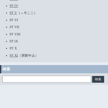
FF IV
FF V
（←今ここ）
FF VI
FF VII
FF VIII
FF IX
FF X
FF XI
（実験中止）
検索