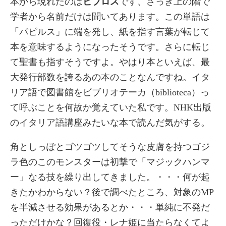
本から現れたのは
ビブロス
です、さっき上の階で
学者から名前だけは聞いてあります。この単語は
「パピルス」に端を発し、紙を指す言葉が転じて
本を意味するようになったそうです。さらに転じ
て聖書も指すそうですよ。やはり本といえば、最
大発行部数を誇るあの本のことなんですね。イタ
リア語で図書館をビブリオテーカ（biblioteca）っ
て呼ぶことを何故か覚えていた私です。NHK出版
のイタリア語講座みたいな本で読んだ気がする。
角としっぽとゴツゴツしてそうな皮膚を持つゴジ
ラ色のこのモンスターは初撃で「マジックハンマ
ー」なる技を繰り出してきました。・・・何が起
きたかわからない？後で調べたところ、対象のMP
を半減させる効果があるとか・・・単純に不発だ
っただけかな？回復役・レナ姫に当たらなくてよ