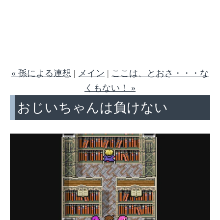
« 孫による連想
|
メイン
|
ここは、とおさ・・・な
くもない！ »
おじいちゃんは負けない