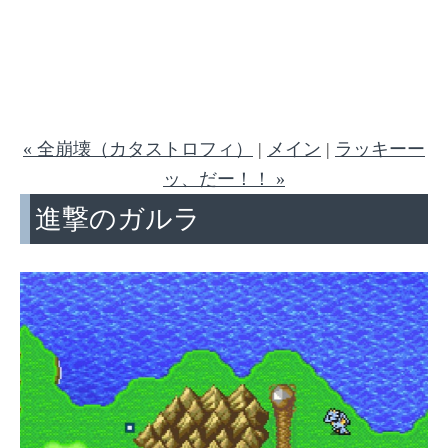
« 全崩壊（カタストロフィ）
|
メイン
|
ラッキーー
ッ、だー！！ »
進撃のガルラ