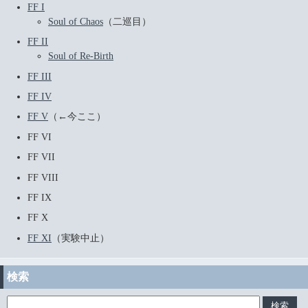
FF I
Soul of Chaos
（二巡目）
FF II
Soul of Re-Birth
FF III
FF IV
FF V
（←今ここ）
FF VI
FF VII
FF VIII
FF IX
FF X
FF XI
（実験中止）
検索