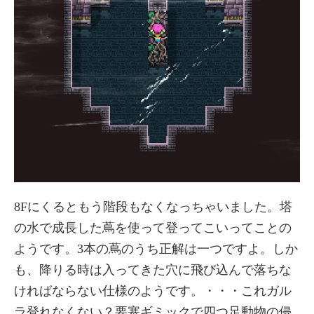
8Fにくるともう階段もなくなっちゃいました。塔
の水で成長した蔦を使って登ってこいってことの
ようです。3本の蔦のうち正解は一つですよ。しか
も、降りる時は入ってきた穴に飛び込んで落ちな
ければならない仕様のようです。・・・これガル
ラ登れなくない？要塞ギミックで四つ足動物の侵