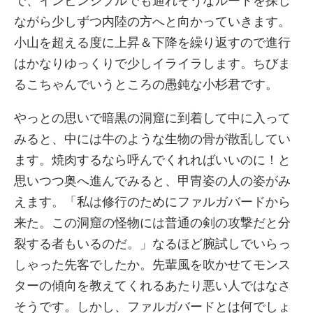
で、インビンシブルでも通れそうなルートを探し
ながら少しずつ内陸の方へと向かっていきます。
小山を超える度に上昇＆下降を繰り返すので進行
はかなりゆっくりで少しイライラします。ちびま
るこちゃんでいうところの愚鈍な小杉君です。
やっとの思いで暗黒の洞窟に到着して中に入って
みると、中には牛のような生物の骨が散乱してい
ます。焼肉するなら呼んでくれればいいのに！と
思いつつ奥へ進んでみると、甲冑姿の人の姿がみ
えます。「私は修行のためにファルガバードから
来た。この洞窟の怪物には普通の剣の攻撃だと分
裂する者もいるのだ。」なるほど腕試しでいらっ
しゃった先客でしたか。先輩風を吹かせてモンス
ターの傾向を教えてくれるあたり悪い人ではなさ
そうです。しかし、ファルガバードとは何でしょ