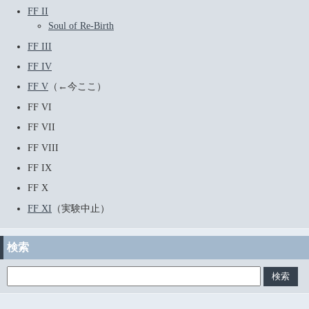
FF II
Soul of Re-Birth
FF III
FF IV
FF V
（←今ここ）
FF VI
FF VII
FF VIII
FF IX
FF X
FF XI
（実験中止）
検索