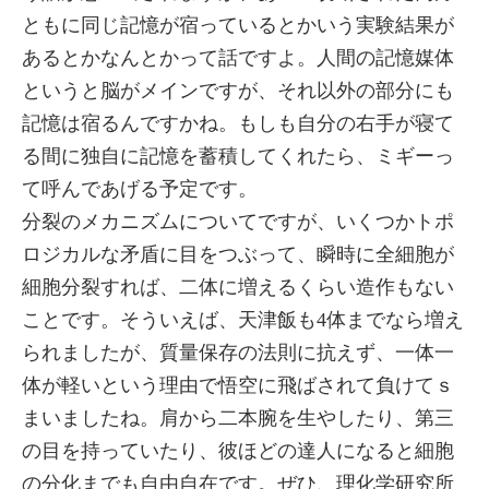
ともに同じ記憶が宿っているとかいう実験結果が
あるとかなんとかって話ですよ。人間の記憶媒体
というと脳がメインですが、それ以外の部分にも
記憶は宿るんですかね。もしも自分の右手が寝て
る間に独自に記憶を蓄積してくれたら、ミギーっ
て呼んであげる予定です。
分裂のメカニズムについてですが、いくつかトポ
ロジカルな矛盾に目をつぶって、瞬時に全細胞が
細胞分裂すれば、二体に増えるくらい造作もない
ことです。そういえば、天津飯も4体までなら増え
られましたが、質量保存の法則に抗えず、一体一
体が軽いという理由で悟空に飛ばされて負けてｓ
まいましたね。肩から二本腕を生やしたり、第三
の目を持っていたり、彼ほどの達人になると細胞
の分化までも自由自在です。ぜひ、理化学研究所