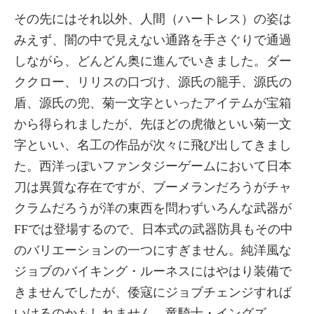
その先にはそれ以外、人間（ハートレス）の姿は
みえず、闇の中で見えない通路を手さぐりで通過
しながら、どんどん奥に進んでいきました。ダー
ククロー、リリスの口づけ、源氏の籠手、源氏の
盾、源氏の兜、菊一文字といったアイテムが宝箱
から得られましたが、先ほどの虎徹といい菊一文
字といい、名工の作品が次々に飛び出してきまし
た。西洋っぽいファンタジーゲームにおいて日本
刀は異質な存在ですが、ブーメランだろうがチャ
クラムだろうが洋の東西を問わずいろんな武器が
FFでは登場するので、日本式の武器防具もその中
のバリエーションの一つにすぎません。純洋風な
ジョブのバイキング・ルーネスにはやはり装備で
きませんでしたが、倭寇にジョブチェンジすれば
いけるのかもしれません。竜騎士・イングズ