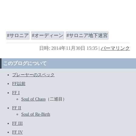
サロニア
オーディーン
サロニア地下迷宮
日時: 2014年11月30日 15:35
|
パーマリンク
このブログについて
プレーヤーのスペック
FF以前
FF I
Soul of Chaos
（二巡目）
FF II
Soul of Re-Birth
FF III
FF IV