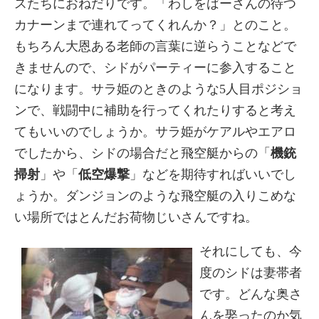
スたちにおねだりです。「わしをばーさんの待つ
カナーンまで連れてってくれんか？」とのこと。
もちろん大恩ある老師の言葉に逆らうことなどで
きませんので、シドがパーティーに参入すること
になります。サラ姫のときのような5人目ポジショ
ンで、戦闘中に補助を行ってくれたりすると考え
てもいいのでしょうか。サラ姫がケアルやエアロ
でしたから、シドの場合だと飛空艇からの「
機銃
掃射
」や「
低空爆撃
」などを期待すればいいでし
ょうか。ダンジョンのような飛空艇の入りこめな
い場所ではとんだお荷物じいさんですね。
それにしても、今
度のシドは妻帯者
です。どんな奥さ
んを娶ったのか気