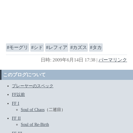
モーグリ
シド
レフィア
カズス
タカ
日時: 2009年6月14日 17:38
|
パーマリンク
このブログについて
プレーヤーのスペック
FF以前
FF I
Soul of Chaos
（二巡目）
FF II
Soul of Re-Birth