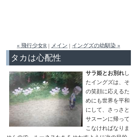
« 飛行少女R
|
メイン
|
イングズの幼馴染 »
タカは心配性
サラ姫とお別れ
し
たイングズは、そ
の笑顔に応えるた
めにも世界を平和
にして、さっさと
サスーンに帰って
こなければなりま