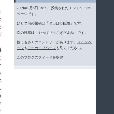
。
2009年6月8日 18:09に投稿されたエントリーの
シ
ページです。
の
ひとつ前の投稿は「
タカは心配性
」です。
は
次の投稿は「
やっぱり手こぎだよね
」です。
ズ
他にも多くのエントリーがあります。
メインペ
ージ
や
アーカイブページ
も見てください。
誰
と
このブログのフィードを取得
い
っ
の
し
う
い
り