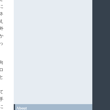
に
ネ
え
外
か
っ
向
ロ
と
て
手
に
About