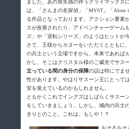
ました。あの喪失感の伴うクライマックス
は、「さんまの名探偵」「MYST」「Alone 
る作品となっております。アクション要素
スが改善されたり、アドベンチャーゲーム
ズ」や「逆転シリーズ」のようはヒットが
さて、王様からカヌーをいただくとともに
の兵士という立場ですから、本来であれば
かし、そこはクリスタル様のご威光でサス
立っている間の身分の保障
の話は特にでま
性があります。やはりサスーン王にとって
安を覚えているのかもしれません。
ともかくこれでイングズはしばらくサスー
をしていきましょう。しかし、城内の兵士
きりとのこと。これは、もしや！？
おそるおそ