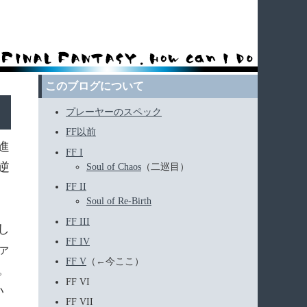
このブログについて
プレーヤーのスペック
FF以前
進
FF I
逆
Soul of Chaos
（二巡目）
FF II
Soul of Re-Birth
FF III
し
FF IV
ァ
FF V
（←今ここ）
。
FF VI
い
FF VII