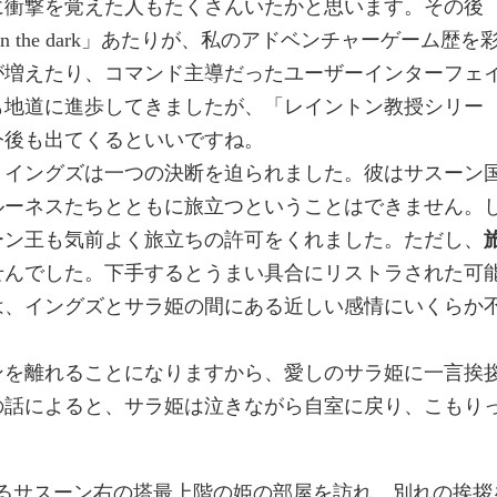
に衝撃を覚えた人もたくさんいたかと思います。その後
in the dark」あたりが、私のアドベンチャーゲーム歴を
が増えたり、コマンド主導だったユーザーインターフェ
も地道に進歩してきましたが、「レイントン教授シリー
今後も出てくるといいですね。
、イングズは一つの決断を迫られました。彼はサスーン
ルーネスたちとともに旅立つということはできません。
ーン王も気前よく旅立ちの許可をくれました。ただし、
せんでした。下手するとうまい具合にリストラされた可
は、イングズとサラ姫の間にある近しい感情にいくらか
ンを離れることになりますから、愛しのサラ姫に一言挨
の話によると、サラ姫は泣きながら自室に戻り、こもり
るサスーン右の塔最上階の姫の部屋を訪れ、別れの挨拶