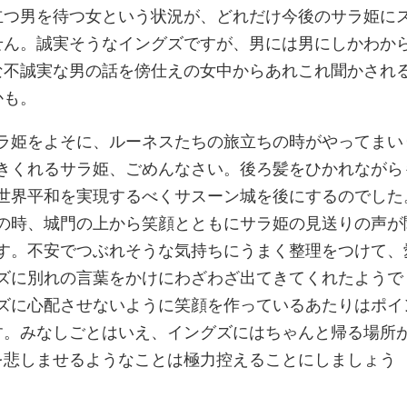
立つ男を待つ女という状況が、どれだけ今後のサラ姫に
せん。誠実そうなイングズですが、男には男にしかわか
な不誠実な男の話を傍仕えの女中からあれこれ聞かされ
かも。
ラ姫をよそに、ルーネスたちの旅立ちの時がやってまい
きくれるサラ姫、ごめんなさい。後ろ髪をひかれながら
世界平和を実現するべくサスーン城を後にするのでした
の時、城門の上から笑顔とともにサラ姫の見送りの声が
す。不安でつぶれそうな気持ちにうまく整理をつけて、
ズに別れの言葉をかけにわざわざ出てきてくれたようで
ズに心配させないように笑顔を作っているあたりはポイ
す。みなしごとはいえ、イングズにはちゃんと帰る場所
を悲しませるようなことは極力控えることにしましょう