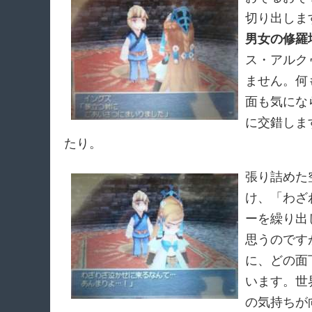
切り出しま
男女の修羅
ス・アルク
ません。何
面も気にな
に交錯しま
たり。
張り詰めた
け、「わざ
ーを繰り出
思うのです
に、どの面
います。世
の気持ちが