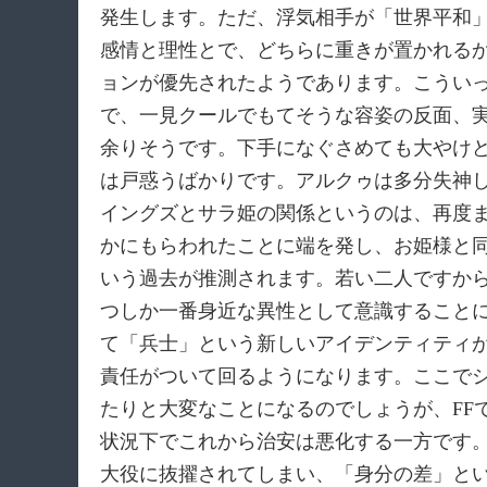
発生します。ただ、浮気相手が「世界平和
感情と理性とで、どちらに重きが置かれる
ョンが優先されたようであります。こうい
で、一見クールでもてそうな容姿の反面、
余りそうです。下手になぐさめても大やけ
は戸惑うばかりです。アルクゥは多分失神
イングズとサラ姫の関係というのは、再度
かにもらわれたことに端を発し、お姫様と
いう過去が推測されます。若い二人ですか
つしか一番身近な異性として意識すること
て「兵士」という新しいアイデンティティ
責任がついて回るようになります。ここで
たりと大変なことになるのでしょうが、FF
状況下でこれから治安は悪化する一方です
大役に抜擢されてしまい、「身分の差」と