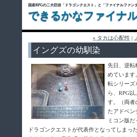
国産RPGの二大巨頭「ドラゴンクエスト」と「ファイナルファン
できるかなファイナ
« タカは心配性
|
イングズの幼馴染
先日、逆転
めています
転シリーズ
ら、RPG
す。（両者
たアドベン
ミコン版だ
ドラゴンクエストが代表作となってしまっ