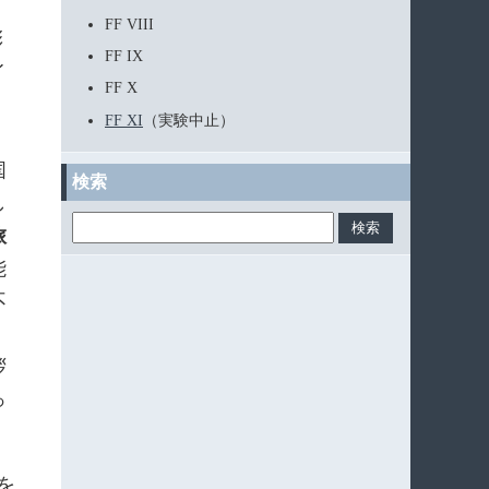
FF VIII
彩
FF IX
イ
FF X
FF XI
（実験中止）
国
検索
し
旅
能
不
拶
っ
を