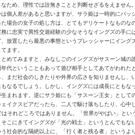
」なため、理性では詮無きことと判断せざるをえません
かは個人差があると思いますが、サラ姫は一時的にパッ
った場合の女子の処し方は、とてもデリケートなものな
実務に忠実で異性交遊経験の少なそうなイングズの手に
ど、放置したら最悪の事態というプレッシャーにイング
してます。
まとめてみますと、みなしごのイングズがサスーン城の
同年代ということもあって遊び相手としてあてがわれた
ら、まだ社会のしきたりや外界の広さを知りませんし、
にもなるでしょう。しかし、イングズには成長にともな
が生まれます。逆にサラ姫にも「サスーン王女」として
シェイクスピアだったら、二人で駆け落ちしたり、心中
ではそれどころではありません。「世界がやばい」とい
。そこにきてイングズが「光の戦士」というとんでもな
いう社会的な隔絶以上に、「行く者と残る者」というよ