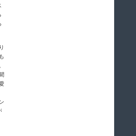
ス
ら
る
り
も
。
聞
愛
ン
が