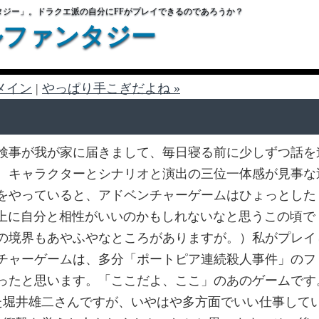
タジー」。ドラクエ派の自分にFFがプレイできるのであろうか？
ルファンタジー
メイン
|
やっぱり手こぎだよね »
検事が我が家に届きまして、毎日寝る前に少しずつ話を
。キャラクターとシナリオと演出の三位一体感が見事な
をやっていると、アドベンチャーゲームはひょっとした
以上に自分と相性がいいのかもしれないなと思うこの頃で
の境界もあやふやなところがありますが。）私がプレイ
チャーゲームは、多分「ポートピア連続殺人事件」のフ
ったと思います。「ここだよ、ここ」のあのゲームです
た堀井雄二さんですが、いやはや多方面でいい仕事して