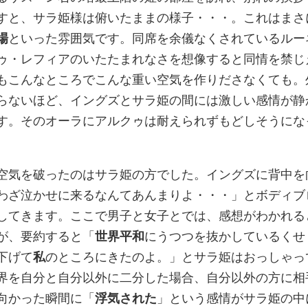
すと、サラ姫様は俯いたままの様子・・・。これはまさ
場
といった雰囲気です。同席を余儀なくされているルー
ゥ・レフィアのいたたまれなさを想像すると同情を禁じ
もこんなところでこんな重い空気を作りださなくても。
らないほど、イングズとサラ姫の間には激しい感情が静
す。そのオーラにアルクゥは耐えられずもどしそうにな
空気を破ったのはサラ姫の方でした。イングズに背中を
わざ泣かせに来るなんてあんまりよ・・・」とボディブ
してきます。ここで男子と女子とでは、感想がわかれる
が、要約すると「
世界平和
にうつつを抜かしているくせ
下げて
私
のところにきたのよ。」とサラ姫はおっしゃっ
界を自分と自分以外に二分した場合、自分以外の方に相
向かった瞬間に「
浮気された
」という感情がサラ姫の中