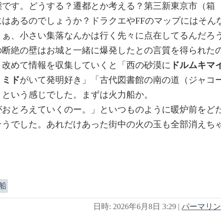
態です。どうする？遷都とか考える？第三新東京市（箱
はあるのでしょうか？ドラクエやFFのマップにはそん
まぁ、小さい集落なんかは行く先々に点在してるんだろ
の断絶の壁はお城と一緒に爆発したとの言質を得られた
。改めて情報を収集していくと「西の砂漠に
ドルムキマ
・
ミド
がいて発明好き」「古代図書館の南の道（ジャコ
」という感じでした。まずは火力船か。
がおとろえていくのー。」といつものように暖炉前をど
そうでした。あれだけあった街中の火の玉も全部消えち
船
日時: 2026年6月8日 3:29
|
パーマリン