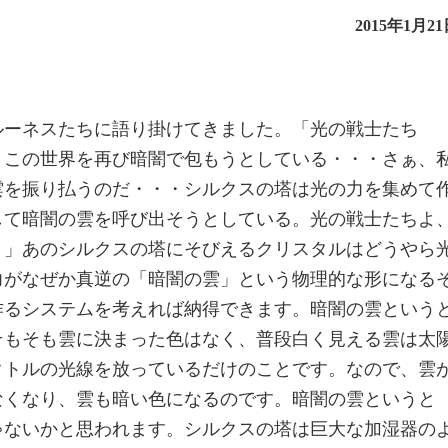
2015年1月2
ルーネスたちに語り掛けてきました。「光の戦士たち
、この世界を再び暗闇で包もうとしている・・・さぁ、
雲を振り払うのだ・・・シルクスの塔は光の力を集めて
して暗闇の雲を呼び出そうとしている。光の戦士たちよ
。」あのシルクスの塔にそびえるクリスタルはどうやら
力がなぜか真逆の「暗闇の雲」という物理的な形になる
作るシステムを考えれば納得できます。暗闇の雲という
そもそも雲に決まった色はなく、普段白く見える雲は太
クトルの光線を放っているだけのことです。なので、雲
なくなり、雲も暗い色になるのです。暗闇の雲というと
ゃないかと思われます。シルクスの塔は巨大な加湿器の