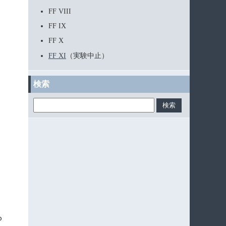
FF VIII
FF IX
FF X
FF XI
（実験中止）
検索
ら