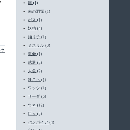
今
鍵 (1)
。
南の洞窟 (1)
ボス (1)
妖精 (4)
踊り子 (1)
ミスリル (3)
ク
教会 (1)
武器 (2)
人魚 (2)
ほこら (1)
ワッツ (1)
サーダ (6)
ウネ (12)
巨人 (2)
バンパイア (4)