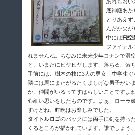
あれもおい
底神殿あた
とりあえず、
んだか尖が
中には
飛空
ファイナル
れませんね。ちなみに未来少年コナンで滑
と、いまだにヒヤヒヤします。落ちる、落
手前には、樹木の枝に3人の男女。中学生
隣には馬にまたがるたくましげな男子がいま
か。仲間がいるってすばらしいことですよ
心細い思いをしたものです。まぁ、ローラ
すけどね。昨晩はお楽しみでした。
タイトルロゴ
のバックには両手に剣を持っ
くるところが描かれています。誰でしょう、