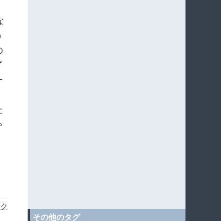
な
う
の
イ
ー
た
ゃ
ク
その他のタグ