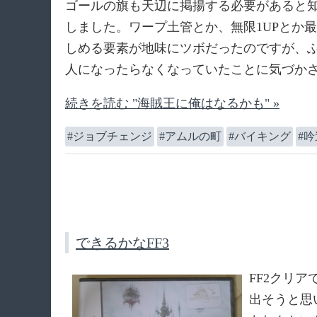
ゴールの旗も天辺に掲揚する必要があると
しました。ワープ土管とか、無限1UPとか
しめる要素が地味にツボだったのですが、
人になったらなくなっていたことに気づか
続きを読む "海賊王に俺はなるかも" »
ジョブチェンジ
アムルの町
バイキング
吟
できるかなFF3
FF2クリ
出そうと思い