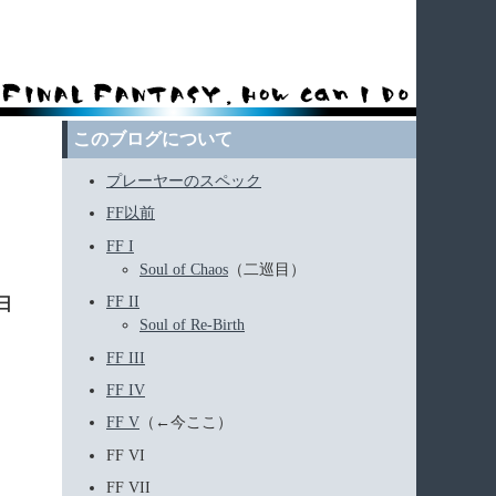
このブログについて
プレーヤーのスペック
FF以前
FF I
Soul of Chaos
（二巡目）
FF II
8日
Soul of Re-Birth
FF III
FF IV
FF V
（←今ここ）
FF VI
FF VII