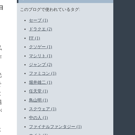
1日
このブログで使われているタグ:
セーブ (1)
ドラクエ (2)
FF (1)
クソゲー (1)
私
マシリト (1)
作
ジャンプ (2)
、
ファミコン (1)
光
堀井雄二 (1)
そ
任天堂 (1)
と
鳥山明 (1)
陽
スクウェア (1)
が
中の人 (1)
ファイナルファンタジー (1)
よ