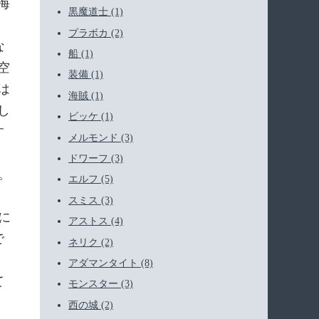
海
黒魔道士 (1)
プラボカ (2)
な
船 (1)
空
装備 (1)
は
海賊 (1)
し
ビッケ (1)
す
メルモンド (3)
ドワーフ (3)
。
エルフ (5)
スミス (3)
に
アストス (4)
で
ネリク (2)
アダマンタイト (8)
て
モンスター (3)
西の城 (2)