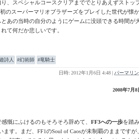
知り、スペシャルコースクリアまででとりあえずストッ
最初のスーパーマリオブラザーズをプレイした世代が懐
ふとあの当時の自分のようにゲームに没頭できる時間が
されて何だか悲しいです。
遊詩人
幻術師
竜騎士
日時: 2012年1月6日 4:48
|
パーマリン
2008年7月
アで感慨にふけるのもそろそろ辞めて、
FF3への一歩
を踏
ます。まだ、FF1のSoul of Caosが未制覇のままですが