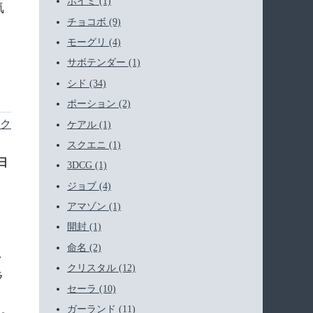
ホイミ (1)
気
チョコボ (9)
モーグリ (4)
サボテンダー (1)
シド (34)
ポーション (2)
ク
ケアル (1)
スクエニ (1)
6日
3DCG (1)
ジョブ (4)
アマゾン (1)
開封 (1)
命名 (2)
い
クリスタル (12)
ラ
セーラ (10)
、
ガーランド (11)