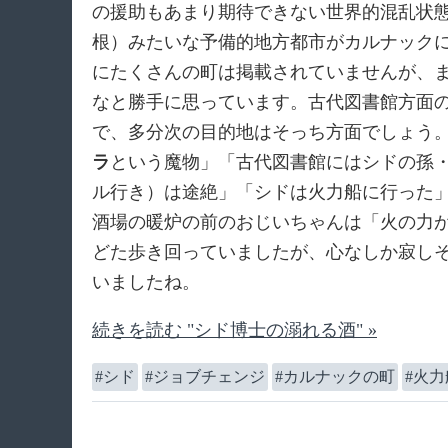
の援助もあまり期待できない世界的混乱状
根）みたいな予備的地方都市がカルナックに
にたくさんの町は掲載されていませんが、
なと勝手に思っています。古代図書館方面
で、多分次の目的地はそっち方面でしょう
ラ
という魔物」「古代図書館にはシドの孫
ル行き）は途絶」「シドは火力船に行った
酒場の暖炉の前のおじいちゃんは「火の力
どた歩き回っていましたが、心なしか寂し
いましたね。
続きを読む "シド博士の溺れる酒" »
シド
ジョブチェンジ
カルナックの町
火力