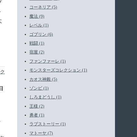
プ
コーネリア (5)
か
魔法 (9)
大
レベル (1)
ゴブリン (6)
戦闘 (1)
宿屋 (2)
ファンファーレ (1)
モンスターズコレクション (1)
ク
カオス神殿 (5)
ゾンビ (1)
8日
しろまどうし (1)
王様 (2)
勇者 (1)
み
ラブストーリー (1)
、
マトーヤ (7)