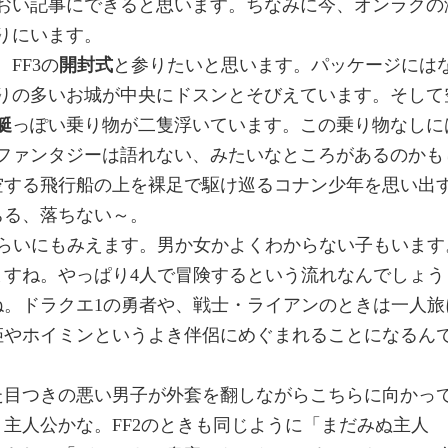
おい記事にできると思います。ちなみに今、オンラクの
りにいます。
FF3の
開封式
と参りたいと思います。パッケージには
りの多いお城が中央にドスンとそびえています。そして
艇
っぽい乗り物が二隻浮いています。この乗り物なしに
ファンタジーは語れない、みたいなところがあるのかも
空する飛行船の上を裸足で駆け巡るコナン少年を思い出
ちる、落ちない～。
ぐらいにもみえます。男か女かよくわからない子もいます
すね。やっぱり4人で冒険するという流れなんでしょう
ね。ドラクエ1の勇者や、戦士・ライアンのときは一人旅
姫やホイミンというよき伴侶にめぐまれることになるん
た目つきの悪い男子が外套を翻しながらこちらに向かっ
主人公かな。FF2のときも同じように「まだみぬ主人