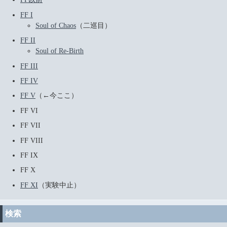
FF I
Soul of Chaos
（二巡目）
FF II
Soul of Re-Birth
FF III
FF IV
FF V
（←今ここ）
FF VI
FF VII
FF VIII
FF IX
FF X
FF XI
（実験中止）
検索