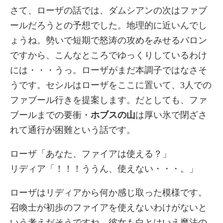
さて、ローザの話では、ダムシアンの次はファブ
ールだろうとの予想でした。地理的に近いんでし
ょうね。勢いで短期で怒涛の攻めをみせるバロン
ですから、こんなところでゆっくりしているわけ
には・・・うっ。ローザがまだ本調子ではなさそ
うです。セシルはローザをここに置いて、3人での
ファブール行きを提案します。だとしても、ファ
ブールまでの要衝・
ホブスの山
は厚い氷で閉ざさ
れて通行が困難という話です。
ローザ「あなた、ファイアは使える？」
リディア「！！！ううん、使えない・・・。」
ローザはリディアから何か感じ取った模様です。
召喚士が初歩のファイアを使えないわけがないと
いう考えだそうですね。彼女も白とはいえ魔法の