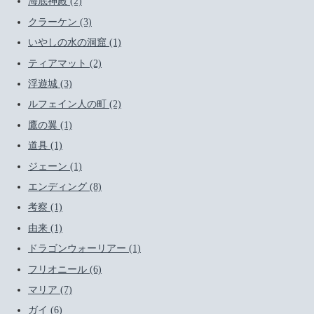
海底神殿 (2)
クラーケン (3)
いやしの水の洞窟 (1)
ティアマット (2)
浮遊城 (3)
ルフェイン人の町 (2)
鷹の翼 (1)
道具 (1)
ジェーン (1)
エンディング (8)
考察 (1)
由来 (1)
ドラゴンウォーリアー (1)
フリオニール (6)
マリア (7)
ガイ (6)