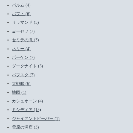
パルム (4)
ポフト (6)
サラマンド (5)
ヨーゼフ (7)
セミテの滝 (3)
ネリー (4)
ボーゲン (7)
ダークナイト (3)
バフスク (2)
大戦艦 (6)
地図 (1)
カシュオーン (4)
ミシディア (15)
ジャイアントビーバー (1)
雪原の洞窟 (3)