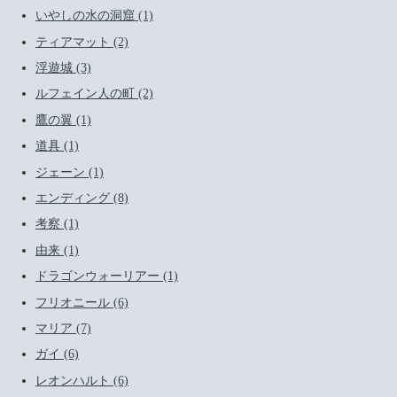
いやしの水の洞窟 (1)
ティアマット (2)
浮遊城 (3)
ルフェイン人の町 (2)
鷹の翼 (1)
道具 (1)
ジェーン (1)
エンディング (8)
考察 (1)
由来 (1)
ドラゴンウォーリアー (1)
フリオニール (6)
マリア (7)
ガイ (6)
レオンハルト (6)