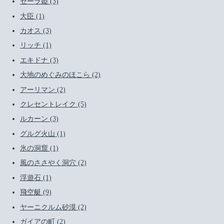
セーラ姫 (3)
大臣 (1)
カオス (3)
リッチ (1)
エキドナ (3)
大地のめぐみのほこら (2)
アーリマン (2)
クレセントレイク (5)
ルカーン (3)
グルグ火山 (1)
氷の洞窟 (1)
風のささやく洞穴 (2)
浮遊石 (1)
飛空艇 (9)
ヤーニクルム砂漠 (2)
ガイアの町 (2)