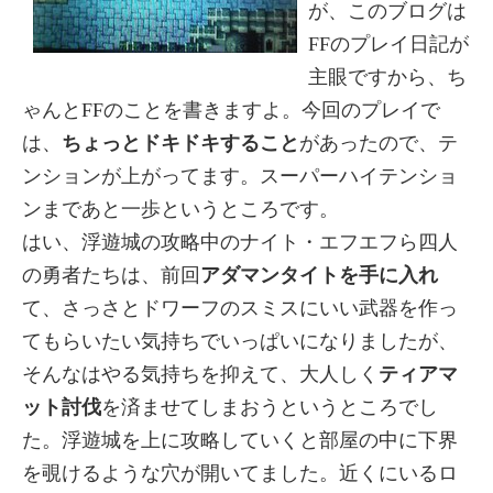
が、このブログは
FFのプレイ日記が
主眼ですから、ち
ゃんとFFのことを書きますよ。今回のプレイで
は、
ちょっとドキドキすること
があったので、テ
ンションが上がってます。スーパーハイテンショ
ンまであと一歩というところです。
はい、浮遊城の攻略中のナイト・エフエフら四人
の勇者たちは、前回
アダマンタイトを手に入れ
て、さっさとドワーフのスミスにいい武器を作っ
てもらいたい気持ちでいっぱいになりましたが、
そんなはやる気持ちを抑えて、大人しく
ティアマ
ット討伐
を済ませてしまおうというところでし
た。浮遊城を上に攻略していくと部屋の中に下界
を覗けるような穴が開いてました。近くにいるロ