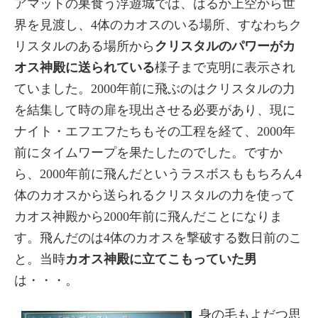
アマットの巣食う浮遊城では、はるか上空から世
界を見渡し、4体のカオスのいる場所、すなわちク
リスタルのある場所から
クリスタルのパワーがカ
オス神殿に送られている
様子まで克明に表示され
ていました。2000年前に飛ぶのはクリスタルの力
を結集して時の扉を現出させる必要があり、現に
ナイト・エフエフたちもその工程を経て、2000年
前にタイムワープを果たしたのでした。ですか
ら、2000年前に飛んだというラスボスももちろん4
体のカオスから送られるクリスタルの力を使って
カオス神殿から2000年前に飛んだことになりま
す。飛んだのは4体のカオスを撃破する数日前のこ
と。当時
カオス神殿に立てこもっていた男
は・・・。
身の毛もよだつ思