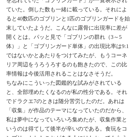
を忘れていた「ゴブリンガード」が一覧表示され
ていた。倒した数も一緒に載っている。それによ
ると40数匹のゴブリンと1匹のゴブリンガードを始
末していたようだ。こんなに露骨に出現率に差が
開くとは。パッと見で「ゴブリンの群れ（3～5
体）」と「ゴブリンガード単体」の出現比率は9:1
ではないかとあたりをつけてみたが、もうコーネ
リア周辺をうろうろするのも飽きたので、この比
率情報は今後活用されることはなさそうだ。
ちなみにこういった図鑑的な試みがされている
と、全部埋めたくなるのが私の性分である。それ
でドラクエ7のときは随分苦労したのだ。あれは
「収集」が作品のテーマになっていたのだから、
私は夢中になっていろいろ集めたが、収集作業と
いうのは得てして後半が辛いのである。食玩をコ