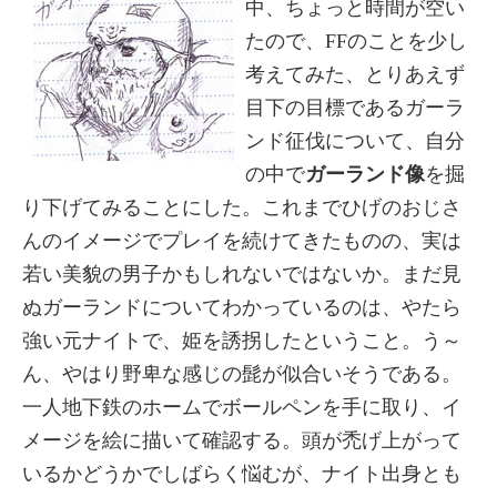
中、ちょっと時間が空い
たので、FFのことを少し
考えてみた、とりあえず
目下の目標であるガーラ
ンド征伐について、自分
の中で
ガーランド像
を掘
り下げてみることにした。これまでひげのおじさ
んのイメージでプレイを続けてきたものの、実は
若い美貌の男子かもしれないではないか。まだ見
ぬガーランドについてわかっているのは、やたら
強い元ナイトで、姫を誘拐したということ。う～
ん、やはり野卑な感じの髭が似合いそうである。
一人地下鉄のホームでボールペンを手に取り、イ
メージを絵に描いて確認する。頭が禿げ上がって
いるかどうかでしばらく悩むが、ナイト出身とも