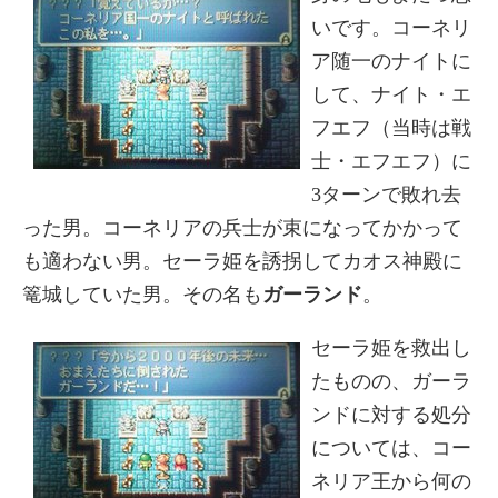
いです。コーネリ
ア随一のナイトに
して、ナイト・エ
フエフ（当時は戦
士・エフエフ）に
3ターンで敗れ去
った男。コーネリアの兵士が束になってかかって
も適わない男。セーラ姫を誘拐してカオス神殿に
篭城していた男。その名も
ガーランド
。
セーラ姫を救出し
たものの、ガーラ
ンドに対する処分
については、コー
ネリア王から何の