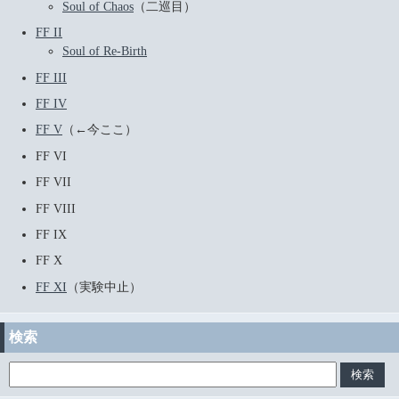
Soul of Chaos
（二巡目）
FF II
Soul of Re-Birth
FF III
FF IV
FF V
（←今ここ）
FF VI
FF VII
FF VIII
FF IX
FF X
FF XI
（実験中止）
検索