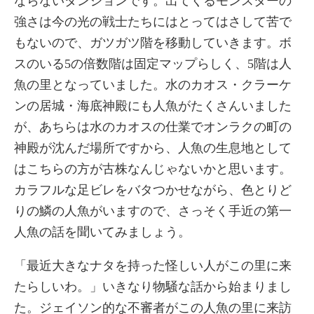
ならないダンジョンです。出てくるモンスターの
強さは今の光の戦士たちにはとってはさして苦で
もないので、ガツガツ階を移動していきます。ボ
スのいる5の倍数階は固定マップらしく、5階は人
魚の里となっていました。水のカオス・クラーケ
ンの居城・海底神殿にも人魚がたくさんいました
が、あちらは水のカオスの仕業でオンラクの町の
神殿が沈んだ場所ですから、人魚の生息地として
はこちらの方が古株なんじゃないかと思います。
カラフルな足ビレをバタつかせながら、色とりど
りの鱗の人魚がいますので、さっそく手近の第一
人魚の話を聞いてみましょう。
「最近大きなナタを持った怪しい人がこの里に来
たらしいわ。」いきなり物騒な話から始まりまし
た。ジェイソン的な不審者がこの人魚の里に来訪