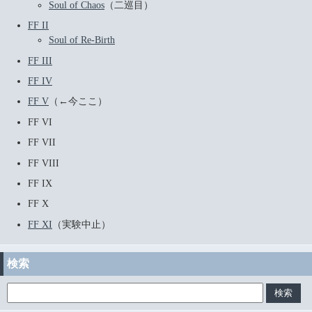
Soul of Chaos
（二巡目）
FF II
Soul of Re-Birth
FF III
FF IV
FF V
（←今ここ）
FF VI
FF VII
FF VIII
FF IX
FF X
FF XI
（実験中止）
検索