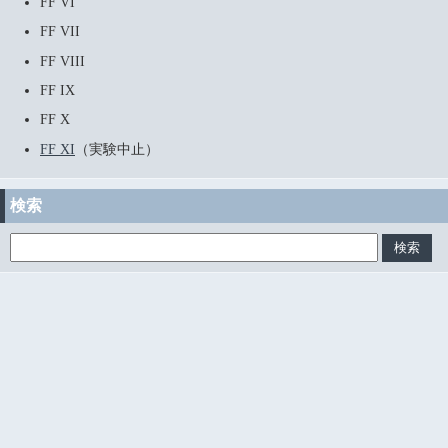
FF VI
FF VII
FF VIII
FF IX
FF X
FF XI
（実験中止）
検索