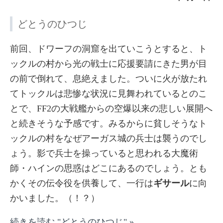
どとうのひつじ
前回、ドワーフの洞窟を出ていこうとすると、ト
ックルの村から光の戦士に応援要請にきた男が目
の前で倒れて、息絶えました。ついに火が放たれ
てトックルは悲惨な状況に見舞われているとのこ
とで、FF2の大戦艦からの空爆以来の悲しい展開へ
と続きそうな予感です。みるからに貧しそうなト
ックルの村をなぜアーガス城の兵士は襲うのでし
ょう。影で兵士を操っていると思われる大魔術
師・ハインの思惑はどこにあるのでしょう。とも
かくその伝令役を供養して、一行は
ギサール
に向
かいました。（！？）
続きを読む "どとうのひつじ" »