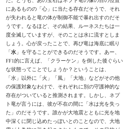
た。どうも、あの宝石はネプト竜の像の目の位置
にあるものの「心」に当たる存在だそうで、それ
が失われると竜の体が制御不能で暴れ出すのだそ
うです。なるほど、その結果、ルーネスたちは一
度全滅していますが、そのことは水に流すとしま
しょう。心が戻ったことで、再び竜は海底に眠り
「
水
」を守ることができるのだそうです。あー、
FF1的に言えば、「クラーケン」を倒した後ぐらい
な状態ってことでしょうか？ということは、
「水」以外に「火」「風」「大地」などがその他
の保護対象なわけで、それぞれに別の守護神的な
存在がついていると推測されます。しかし、ネプ
ト竜が言うには、彼が不在の間に「水は光を失っ
た」のだそうです。誰かが大地震とともに光を地
中深くに閉じ込めたっぽいとのことなので、大地