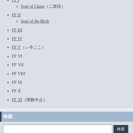
FF I
Soul of Chaos
（二巡目）
FF II
Soul of Re-Birth
FF III
FF IV
FF V
（←今ここ）
FF VI
FF VII
FF VIII
FF IX
FF X
FF XI
（実験中止）
検索