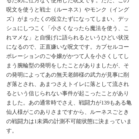
るために仕方なく使用した呪文です。ただ、この
呪文を使うと戦士（ルーネス）やモンク（イング
ズ）がまったくの役立たずになってしまい、デッ
シュにしつこく「小さくなったら魔法を使う、こ
れマメな」と自慢げに語られるというひどい状況
になるので、正直嫌いな呪文です。カプセルコー
ポレーションのご令嬢がかつて人を小さくしてし
まう腕輪型の発明をしたことがありましたが、そ
の発明によってあの無天老師様の武力が見事に削
ぎ落とされ、あまつさえトイレに落として流され
るという信じられない事件が起こったことがあり
ました。あの通常時でさえ、戦闘力が139もある亀
仙人様がこのありさまですから、ルーネスごとき
の戦闘力は1未満の計測不可能状態に決まっていま
す。