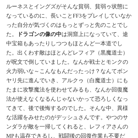
ルーネスとイングズがそんな貧弱、貧弱ゥ状態に
なっているのに、長いことFF3をプレイしていなか
った自分が気づくのはもっとずっと先のことでし
た。
ドラゴンの像の中
は洞窟上になっていて、途
中宝箱もあったりしつつもほとんど一本道でし
た。出くわす敵はほとんどレフィア（黒魔道士）
が呪文で倒していました。なんか戦士とモンクの
火力弱いな～こんなもんだったっけ？なんてボン
ヤリ先に進んでいき、アルクゥ（白魔道士）にも
たまに攻撃魔法を使わせてみるも、なんか回復魔
法が使えなくなるんじゃないかって恐ろしくなっ
てきて、後で後悔するのでした。そんな中、異様
な活躍をみせたのがデッシュさんです。やつのサ
ンダラが敵を一掃してくれると、レフィアさんの
MPも温存できるし、戦闘後の回復作業も不要だ