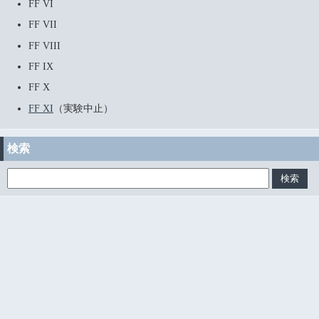
FF VI
FF VII
FF VIII
FF IX
FF X
FF XI
（実験中止）
検索