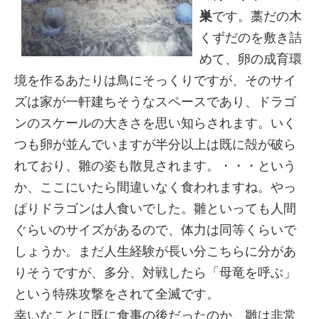
巣
です。藁だの木
くずだのを敷き詰
めて、卵の成育環
境を作るあたりは鳥にそっくりですが、そのサイ
ズは家が一軒建ちそうなスペースであり、ドラゴ
ンのスケールの大きさを思い知らされます。いく
つも卵が並んでいますが半分以上は既に殻が破ら
れており、雛の姿も散見されます。・・・という
か、ここにいたら間違いなく食われますね。やっ
ぱりドラゴンは人食いでした。雛といっても人間
ぐらいのサイズがあるので、体力は同等くらいで
しょうか。まだ人生経験が長い分こちらに分があ
りそうですが、多分、対戦したら「母竜を呼ぶ」
という特殊攻撃をされて全滅です。
幸いなことに既に食事の後だったのか、雛は非常