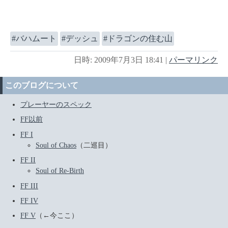
バハムート
デッシュ
ドラゴンの住む山
日時: 2009年7月3日 18:41
|
パーマリンク
このブログについて
プレーヤーのスペック
FF以前
FF I
Soul of Chaos
（二巡目）
FF II
Soul of Re-Birth
FF III
FF IV
FF V
（←今ここ）