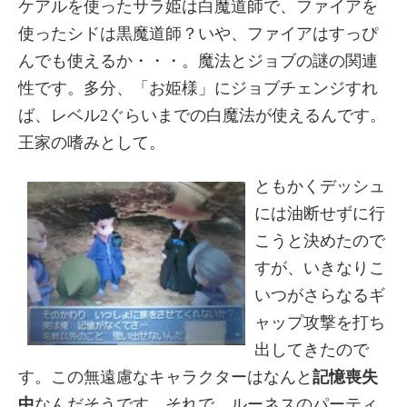
ケアルを使ったサラ姫は白魔道師で、ファイアを
使ったシドは黒魔道師？いや、ファイアはすっぴ
んでも使えるか・・・。魔法とジョブの謎の関連
性です。多分、「お姫様」にジョブチェンジすれ
ば、レベル2ぐらいまでの白魔法が使えるんです。
王家の嗜みとして。
ともかくデッシュ
には油断せずに行
こうと決めたので
すが、いきなりこ
いつがさらなるギ
ャップ攻撃を打ち
出してきたので
す。この無遠慮なキャラクターはなんと
記憶喪失
中
なんだそうです。それで、ルーネスのパーティ