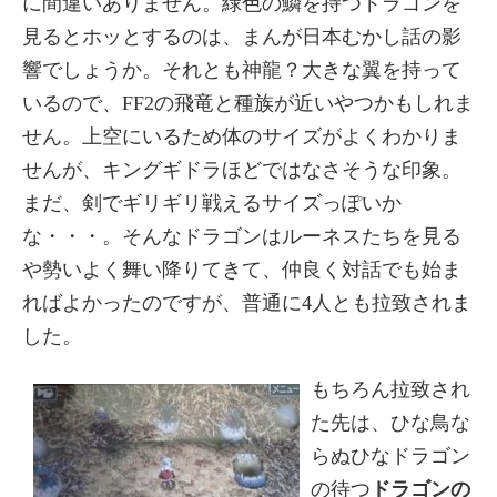
に間違いありません。緑色の鱗を持つドラゴンを
見るとホッとするのは、まんが日本むかし話の影
響でしょうか。それとも神龍？大きな翼を持って
いるので、FF2の飛竜と種族が近いやつかもしれま
せん。上空にいるため体のサイズがよくわかりま
せんが、キングギドラほどではなさそうな印象。
まだ、剣でギリギリ戦えるサイズっぽいか
な・・・。そんなドラゴンはルーネスたちを見る
や勢いよく舞い降りてきて、仲良く対話でも始ま
ればよかったのですが、普通に4人とも拉致されま
した。
もちろん拉致され
た先は、ひな鳥な
らぬひなドラゴン
の待つ
ドラゴンの