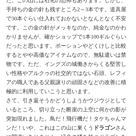
た。この山には石化の恐怖もあります。しかし、
手持ちの金の針も残すところ2～3本です。道具屋
で30本ぐらい仕入れておかないとなんとなく不安
です。この金の針がメッキなのか、純金なのかわ
かりませんが、確かショップで1本100ギルぐらい
だったと思います。ポーションやどくけしと比較
するとやや高価なアイテムなので、無駄遣いは禁
物です。ただ、イングズの城働きからくる堅苦し
い性格やアルクゥの社交的ではない石頭、レフィ
アの職人である父親譲りの頑固さなどの改善に積
極的に利用していこうと思います。
さて、引き返そうかどうしようかウジウジとして
いるところ、切り立った断崖の上空に何かの影が
突如現れました。鳥だ！飛行機だ！タケちゃんマ
ンだ！いや、これはこの山に巣くう
ドラゴン
さん