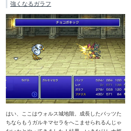
強くなるガラフ
はい、ここはウォルス城地階。成長したバッツた
ちならもうガルキマセラをへこませられるんじゃ