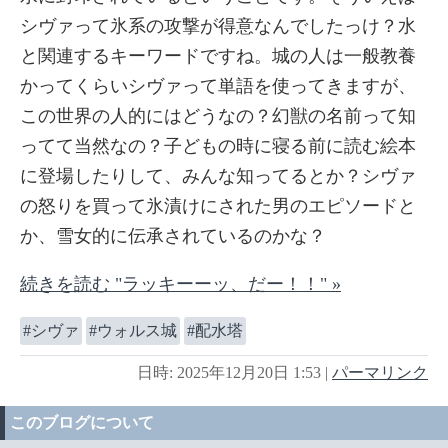
シヴァって氷系の攻撃が得意なんでしたっけ？水
と関連するキーワードですね。城の人は一般教養
かってくらいシヴァって単語を使ってきますが、
この世界の人的にはどうなの？幻獣の名前って知
ってて当然なの？子どもの時に寝る前に読む絵本
に登場したりして、みんな知ってるとか？シヴァ
の怒りを買って氷漬けにされた男のエピソードと
か、雪女的に伝承されているのかな？
続きを読む "ラッキーーッ、だー！！" »
シヴァ
ウォルス城
配水塔
日時: 2025年12月20日 1:53
|
パーマリンク
このブログについて