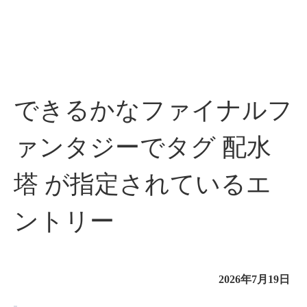
できるかなファイナルフ
ァンタジーでタグ 配水
塔 が指定されているエ
ントリー
2026年7月19日