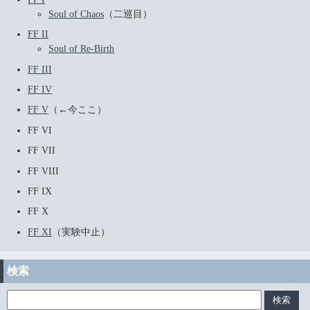
Soul of Chaos
（二巡目）
FF II
Soul of Re-Birth
FF III
FF IV
FF V
（←今ここ）
FF VI
FF VII
FF VIII
FF IX
FF X
FF XI
（実験中止）
検索