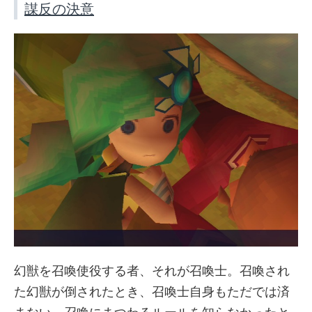
謀反の決意
幻獣を召喚使役する者、それが召喚士。召喚され
た幻獣が倒されたとき、召喚士自身もただでは済