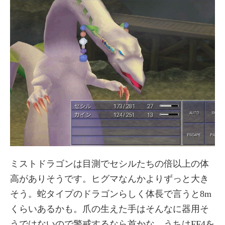
ミストドラゴンは目測でセシルたちの倍以上の体
高がありそうです。ヒグマなんかよりずっと大き
そう。蛇タイプのドラゴンらしく体長で言うと8m
くらいあるかも。爪の生えた手はそんなに器用そ
うではないので警戒するなら首かな。うちはFF4を