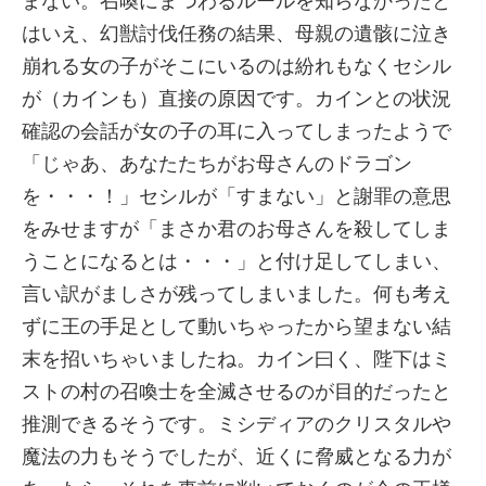
まない。召喚にまつわるルールを知らなかったと
はいえ、幻獣討伐任務の結果、母親の遺骸に泣き
崩れる女の子がそこにいるのは紛れもなくセシル
が（カインも）直接の原因です。カインとの状況
確認の会話が女の子の耳に入ってしまったようで
「じゃあ、あなたたちがお母さんのドラゴン
を・・・！」セシルが「すまない」と謝罪の意思
をみせますが「まさか君のお母さんを殺してしま
うことになるとは・・・」と付け足してしまい、
言い訳がましさが残ってしまいました。何も考え
ずに王の手足として動いちゃったから望まない結
末を招いちゃいましたね。カイン曰く、陛下はミ
ストの村の召喚士を全滅させるのが目的だったと
推測できるそうです。ミシディアのクリスタルや
魔法の力もそうでしたが、近くに脅威となる力が