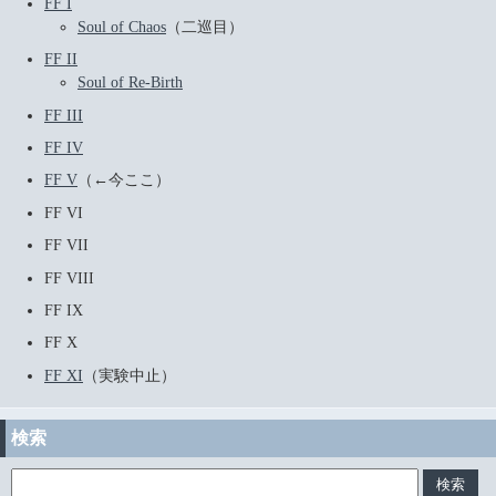
FF I
Soul of Chaos
（二巡目）
FF II
Soul of Re-Birth
FF III
FF IV
FF V
（←今ここ）
FF VI
FF VII
FF VIII
FF IX
FF X
FF XI
（実験中止）
検索