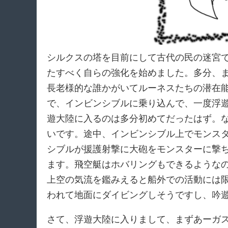
シルクスの塔を目前にして古代の民の迷宮
たすべく自らの強化を始めました。多分、
長老様的な誰かがいてルーネスたちの潜在
で、インビンシブルに乗り込んで、一度浮
遊大陸に入るのは多分初めてだったはず。
いです。途中、インビンシブル上でモンス
シブルが援護射撃に大砲をモンスターに撃
ます。飛空艇はホバリングもできるような
上空の気流を鑑みえると船外での活動には
われて地面にダイビングしそうですし、吟
さて、浮遊大陸に入りまして、まずあーガ