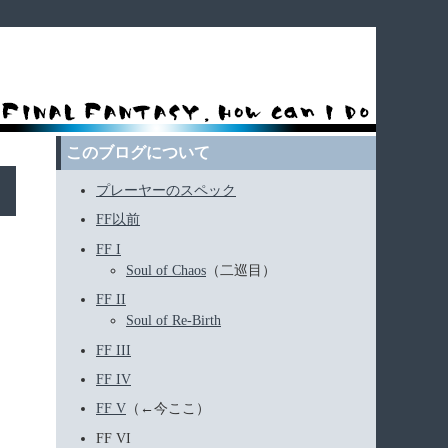
このブログについて
プレーヤーのスペック
FF以前
FF I
Soul of Chaos
（二巡目）
FF II
Soul of Re-Birth
FF III
FF IV
FF V
（←今ここ）
FF VI