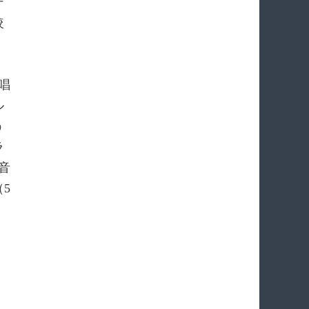
デ
較
り
唱
ル
う
ラ
音
5