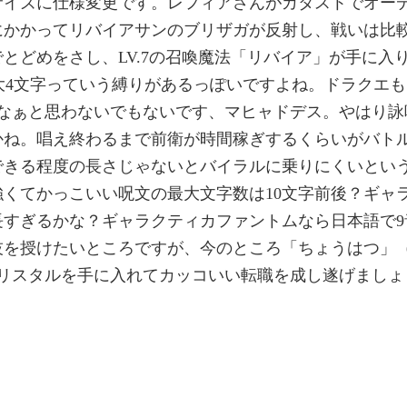
サイズに仕様変更です。レフィアさんがカタストでオー
にかかってリバイアサンのブリザガが反射し、戦いは比
とどめをさし、LV.7の召喚魔法「リバイア」が手に入
大4文字っていう縛りがあるっぽいですよね。ドラクエも
たなぁと思わないでもないです、マヒャドデス。やはり詠
かね。唱え終わるまで前衛が時間稼ぎするくらいがバト
できる程度の長さじゃないとバイラルに乗りにくいとい
くてかっこいい呪文の最大文字数は10文字前後？ギャ
長すぎるかな？ギャラクティカファントムなら日本語で9
技を授けたいところですが、今のところ「ちょうはつ」（
リスタルを手に入れてカッコいい転職を成し遂げましょ