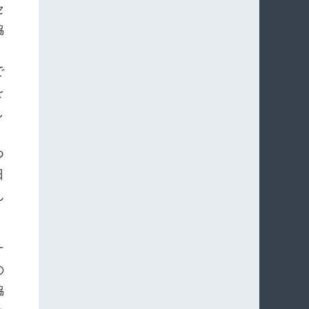
セ
脇
で
を
し
つ
日
ん
ナ
の
脇