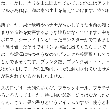
しね。しかし、周りを山に囲まれていてこの池にはアク
シブルがあれば、湖の南の小山を超えていけます。湖の
。
場所でした。果汁飲料やバナナがおいしそうな名前の湖
たまりで進路を妨害するような地形になっています。中
ロボロス、シーライオンといったモンスターがでてきま
で「漂う岩」だそうでギリシャ神話に出てくるらしいで
もの」を語源に持つそうなのでプランクを接頭辞として
ことができそうです。プランク鎧、プランク魂・・・。
生物がいまして、その生態はいまだに解明されていませ
トが隠されているかもしれません。
リスの口づけ、天狗のあくび、ブラックホール、プラチ
いろいろ入ってました。特に強い武器・防具はなかった
ません。さて、黒の香りというアイテムですが、使うと