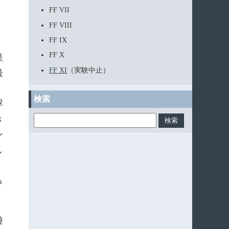
FF VII
FF VIII
FF IX
FF X
果
FF XI
（実験中止）
最
検索
浮
き
ン
し
、
ら
遊