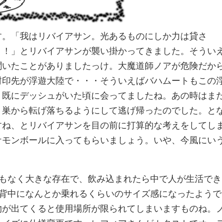
す。「我はリバイアサン。光あるものにしか力は貸さ
・！」とリバイアサンが襲い掛かってきました。そうい
聞いたことがありましたっけ。大魔道師ノアが危険だか
封印先が浮遊大陸で・・・そういえばバハムートもこの
う既にデッシュがいた頃に会ってましたね。あの時はま
、巣から転げ落ちるようにして逃げ帰ったのでした。と
すね、とリバイアサンを目の前に打算的な考えをしてし
ケモンボールに入ってもらいましょう。いや、今風にい
でもなく大きな存在で、飲み込まれたら中で人が生活でき
は背中になんとか乗れるくらいのサイズ感になったようで
物が出てくると使用場所が限られてしまいますものね。