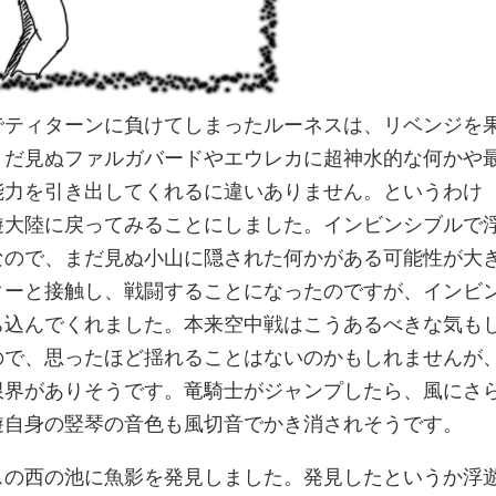
でティターンに負けてしまったルーネスは、リベンジを
まだ見ぬファルガバードやエウレカに超神水的な何かや
能力を引き出してくれるに違いありません。というわけ
遊大陸に戻ってみることにしました。インビンシブルで
なので、まだ見ぬ小山に隠された何かがある可能性が大
ターと接触し、戦闘することになったのですが、インビ
ち込んでくれました。本来空中戦はこうあるべきな気も
ので、思ったほど揺れることはないのかもしれませんが
限界がありそうです。竜騎士がジャンプしたら、風にさ
遊自身の竪琴の音色も風切音でかき消されそうです。
スの西の池に魚影を発見しました。発見したというか浮