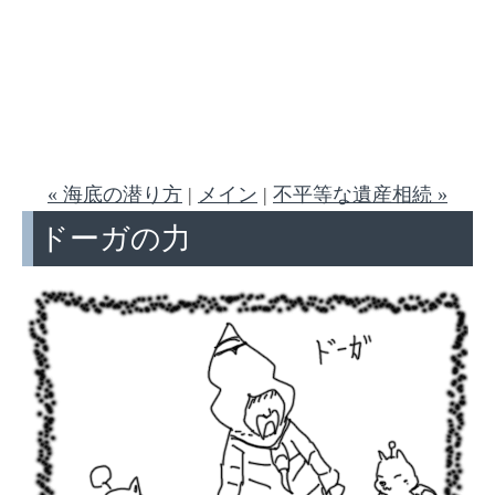
« 海底の潜り方
|
メイン
|
不平等な遺産相続 »
ドーガの力