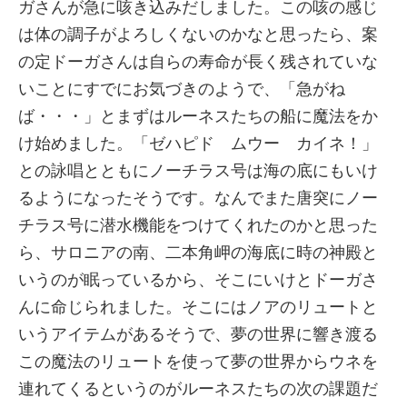
ガさんが急に咳き込みだしました。この咳の感じ
は体の調子がよろしくないのかなと思ったら、案
の定ドーガさんは自らの寿命が長く残されていな
いことにすでにお気づきのようで、「急がね
ば・・・」とまずはルーネスたちの船に魔法をか
け始めました。「ゼハピド ムウー カイネ！」
との詠唱とともにノーチラス号は海の底にもいけ
るようになったそうです。なんでまた唐突にノー
チラス号に潜水機能をつけてくれたのかと思った
ら、サロニアの南、二本角岬の海底に時の神殿と
いうのが眠っているから、そこにいけとドーガさ
んに命じられました。そこにはノアのリュートと
いうアイテムがあるそうで、夢の世界に響き渡る
この魔法のリュートを使って夢の世界からウネを
連れてくるというのがルーネスたちの次の課題だ