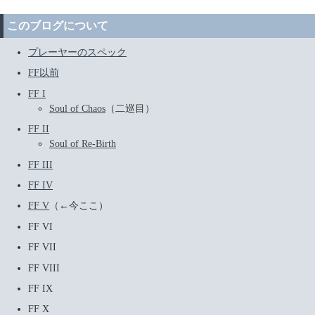
このブログについて
プレーヤーのスペック
FF以前
FF I
Soul of Chaos
（二巡目）
FF II
Soul of Re-Birth
FF III
FF IV
FF V
（←今ここ）
FF VI
FF VII
FF VIII
FF IX
FF X