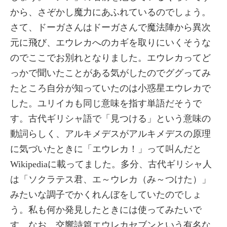
から、さぞかし魔力にあふれているのでしょう。
さて、ドーガさんはドーガさんで魔法陣から異次
元に飛び、エウレカへのカギを取りにいくそうな
のでここでお別れとなりました。エウレカってど
っかで聞いたことがある気がしたのでググってみ
たところ自分が知っていたのは小惑星エウレカで
した。ユリイカも同じ意味を指す単語だそうで
す。古代ギリシャ語で「見つける」という意味の
動詞らしく、アルキメデスがアルキメデスの原理
に気づいたときに「エウレカ！」って叫んだと
Wikipediaに載ってました。多分、古代ギリシャ人
は「ソクラテス君、エ～ウレカ（み～つけた）」
みたいな調子でかくれんぼをしていたのでしょ
う。私も何か発見したときには使ってみたいで
す。なお、交響詩篇エウレカセブンという有名な