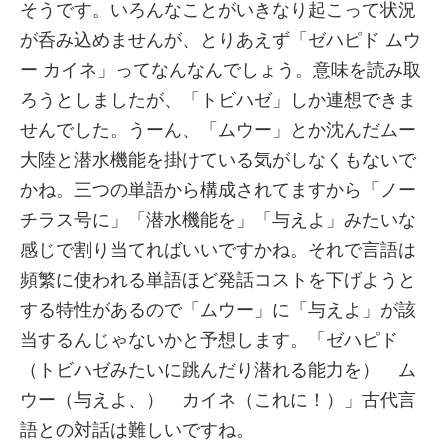
そうです。いろんなことがいきなり起こって状況
が呑み込めませんが、とりあえず「ゼハピド ムウ
ー カイネ」ってなんなんでしょう。意味を読み取
ろうとしましたが、「トビハゼ」しか連想できま
せんでした。うーん、「ムウー」とか沈んだムー
大陸と潜水機能を掛けている気がしなくもないで
かね。三つの単語から構成されてますから「ノー
チラス号に」「潜水機能を」「与えよ」みたいな
感じで割り当てればいいですかね。それで言語は
頻繁に使われる単語ほど発話コストを下げようと
する特性があるので「ムウー」に「与えよ」が該
当するんじゃないかと予想します。「ゼハピド
（トビハゼみたいに跳んだり潜れる能力を） ム
ウー（与えよ、） カイネ（これに！）」古代言
語との対話は難しいですね。