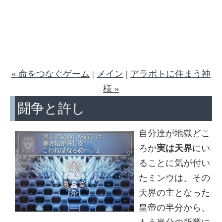
« 命をつなぐゲーム
|
メイン
|
アラボトに住まう神
様 »
闘争と許し
自分達が地獄どこ
ろか
実は天界
にい
ることに気が付い
たミンウは、その
天界の主となった
皇帝の半分から、