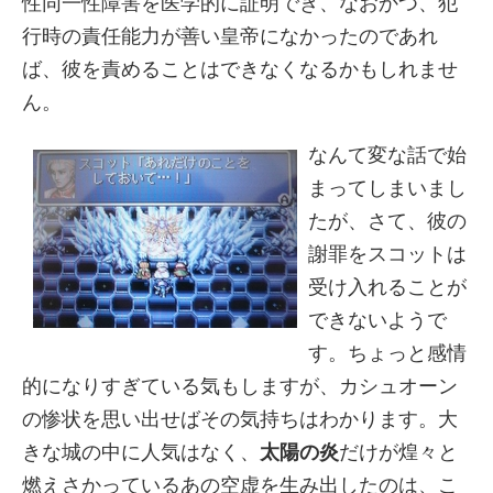
性同一性障害を医学的に証明でき、なおかつ、犯
行時の責任能力が善い皇帝になかったのであれ
ば、彼を責めることはできなくなるかもしれませ
ん。
なんて変な話で始
まってしまいまし
たが、さて、彼の
謝罪をスコットは
受け入れることが
できないようで
す。ちょっと感情
的になりすぎている気もしますが、カシュオーン
の惨状を思い出せばその気持ちはわかります。大
きな城の中に人気はなく、
太陽の炎
だけが煌々と
燃えさかっているあの空虚を生み出したのは、こ