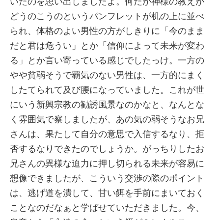
いたのを思い出しましたよ。何だか神様の教えが
どうのこうのというパンフレットが机の上に並べ
られ、体格のよい男性の方がしきりに「今のまま
だと君は危うい」とか「信仰によって未来が変わ
る」とか言い寄っている感じでしたっけ。一方の
やや貧弱そうで覇気のない男性は、一方的にまく
したてられて及び腰になっていました。これが世
にいう新興宗教の勧誘風景なのかなと、なんとな
く雰囲気で察しましたが、あの気の弱そうなお兄
さんは、果たして自分の意思で入信するなり、拒
否するなりできたのでしょうか。がっちりしたお
兄さんの異様な迫力に押し切られる未来が容易に
想像できましたが、こういう交渉の際のポイント
は、逃げ道を潰して、甘い餌を手前にまいておく
ことなのだなぁと学ばせていただきました。今、