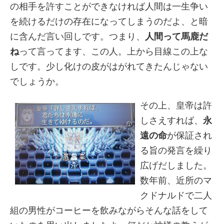
の相手を許すことができなければ人間は一生争い
を続けるだけの存在になってしまうのだよ、と暗
に含んだ言い回しです。つまり、
人間って馬鹿だ
ね
って言ってます、この人。上から目線この上な
しです。少し化けの皮がはがれてきたんじゃない
でしょうか。
その上、皇帝は許
しさえすれば、
永
遠の命
が保証され
る旨の発言を繰り
広げだしました。
数年前、近所のマ
クドナルドで二人
組の男性がコーヒーを飲みながらそんな話をして