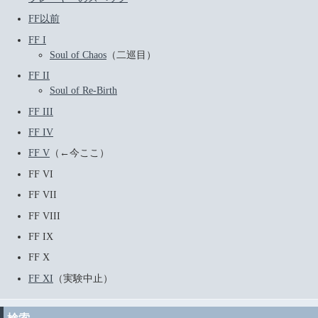
FF以前
FF I
Soul of Chaos
（二巡目）
FF II
Soul of Re-Birth
FF III
FF IV
FF V
（←今ここ）
FF VI
FF VII
FF VIII
FF IX
FF X
FF XI
（実験中止）