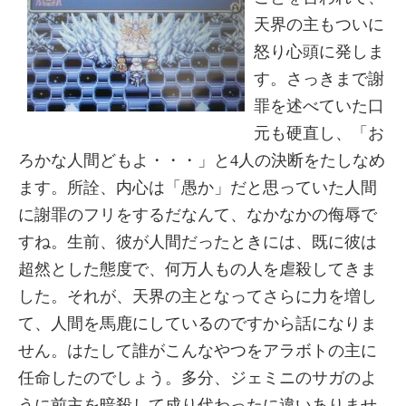
天界の主もついに
怒り心頭に発しま
す。さっきまで謝
罪を述べていた口
元も硬直し、「お
ろかな人間どもよ・・・」と4人の決断をたしなめ
ます。所詮、内心は「愚か」だと思っていた人間
に謝罪のフリをするだなんて、なかなかの侮辱で
すね。生前、彼が人間だったときには、既に彼は
超然とした態度で、何万人もの人を虐殺してきま
した。それが、天界の主となってさらに力を増し
て、人間を馬鹿にしているのですから話になりま
せん。はたして誰がこんなやつをアラボトの主に
任命したのでしょう。多分、ジェミニのサガのよ
うに前主を暗殺して成り代わったに違いありませ