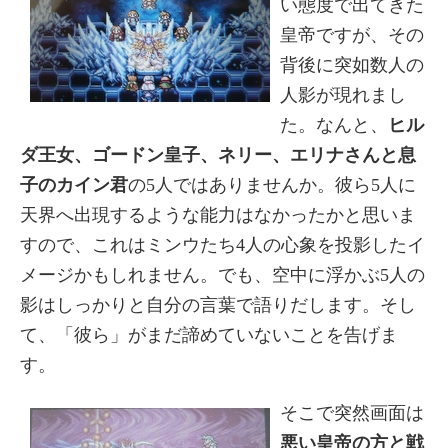
い態度で出てきた
皇帝ですが、その
背後に突如数人の
人影が現れまし
た。なんと、
ヒル
ダ王女、ゴードン皇子、ネリー、エリナさんと息
子のカイン君
の5人ではありませんか。彼ら5人に
天界へ出現するような能力はなかったかと思いま
すので、これはミンウたち4人の心象を投影したイ
メージかもしれません。でも、空中に浮かぶ5人の
影はしっかりと自分の言葉で語りだします。そし
て、「彼ら」がまだ諦めていないことを告げま
す。
そこで突然画面は
悪い皇帝の方と戦