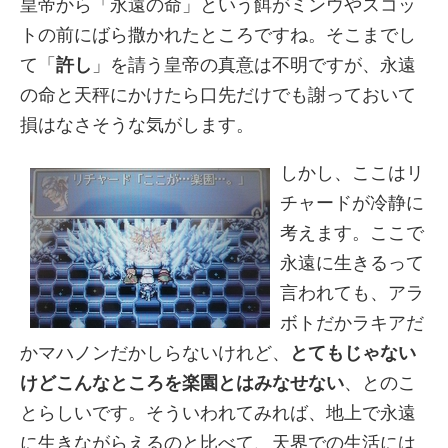
皇帝から「永遠の命」という餌がミンウやスコッ
トの前にばら撒かれたところですね。そこまでし
て「
許し
」を請う皇帝の真意は不明ですが、永遠
の命と天秤にかけたら口先だけでも謝っておいて
損はなさそうな気がします。
しかし、ここはリ
チャードが冷静に
考えます。ここで
永遠に生きるって
言われても、アラ
ボトだかラキアだ
かマハノンだかしらないけれど、
とてもじゃない
けどこんなところを楽園とはみなせない
、とのこ
とらしいです。そういわれてみれば、地上で永遠
に生きながらえるのと比べて、天界での生活には