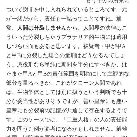
もう半分の所業に
ついて謝罪を申し入れられているところです。元
が一緒だから、責任も一緒ってことですね。通
常、
人間は分裂しません
から、人間界の法律はこ
ういった分裂しちゃうプラナリア的生物には適用
しづらい面もあると思います。被疑者・甲が甲A
と甲Bに分裂した場合の量刑はどうなるんでしょ
う。懲役刑なら単純に期間を半分にすべきか、は
たまた甲Aと甲Bの責任範囲を明確にして主観的な
部分を量るべきか。これがクローン人間であれ
ば、生物個体としては別に扱うという判断でも十
分な妥当性がありそうですが、善い皇帝にも悪い
皇帝にも分裂前の記憶が共通して存在するようで
す。このケースでは、「二重人格」の人の責任能
力を問う判例が参考になるかもしれません。解離