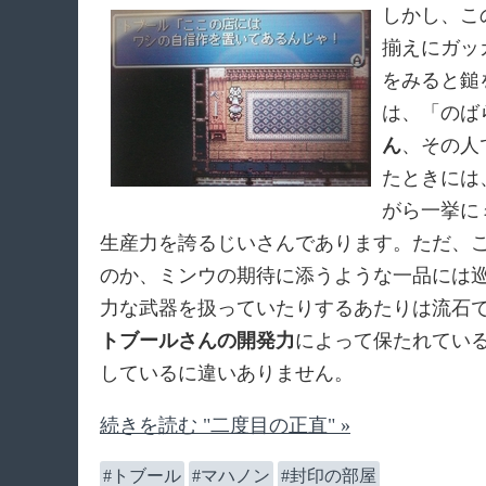
しかし、こ
揃えにガッ
をみると鎚
は、「のば
ん
、その人
たときには
がら一挙に
生産力を誇るじいさんであります。ただ、
のか、ミンウの期待に添うような一品には
力な武器を扱っていたりするあたりは流石
トブールさんの開発力
によって保たれてい
しているに違いありません。
続きを読む "二度目の正直" »
トブール
マハノン
封印の部屋