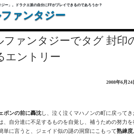
タジー」。ドラクエ派の自分にFFがプレイできるのであろうか？
ルファンタジー
ルファンタジーでタグ 封印
るエントリー
2008年6月2
ェポンの前に轟沈
し、泣く泣くマハノンの町に戻ってき
は、自分達に不足するものを自覚し、補うための努力を
簡単に言うと、ジェイド似の謎の洞窟にこもって
熟練度