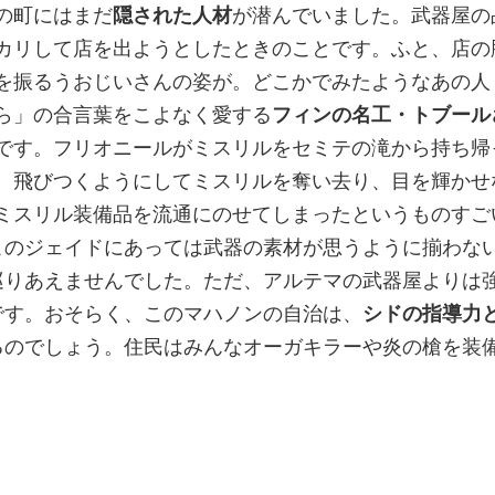
の町にはまだ
隠された人材
が潜んでいました。武器屋の
カリして店を出ようとしたときのことです。ふと、店の
を振るうおじいさんの姿が。どこかでみたようなあの人
ら」の合言葉をこよなく愛する
フィンの名工・トブール
です。フリオニールがミスリルをセミテの滝から持ち帰
、飛びつくようにしてミスリルを奪い去り、目を輝かせ
ミスリル装備品を流通にのせてしまったというものすご
このジェイドにあっては武器の素材が思うように揃わな
巡りあえませんでした。ただ、アルテマの武器屋よりは
です。おそらく、このマハノンの自治は、
シドの指導力
るのでしょう。住民はみんなオーガキラーや炎の槍を装