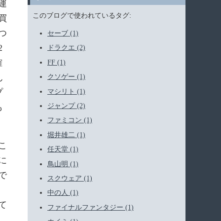
運
このブログで使われているタグ:
買
つ
セーブ (1)
2
ドラクエ (2)
確
FF (1)
ん
クソゲー (1)
プ
マシリト (1)
も
ジャンプ (2)
ファミコン (1)
堀井雄二 (1)
こ
任天堂 (1)
に
鳥山明 (1)
で
スクウェア (1)
中の人 (1)
て
ファイナルファンタジー (1)