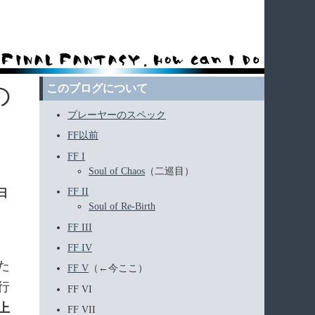
の
このブログについて
プレーヤーのスペック
FF以前
FF I
Soul of Chaos
（二巡目）
FF II
4日
Soul of Re-Birth
FF III
FF IV
た
FF V
（←今ここ）
行
FF VI
上
FF VII