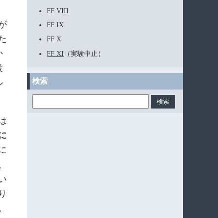
FF VIII
が
FF IX
た
FF X
か
FF XI
（実験中止）
役
検索
ル
は
に
に
、
い
り
。