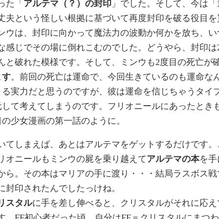
った「
アルテマ（？）の封印
」でした。そして、今は「
丈夫という怪しい根拠に基づいて再度封印を破る役目を
ンウは、封印に向かって魔法力の波動か何かを放ち、い
な感じでその場に倒れこむのでした。どうやら、封印は
んと破れた模様です。そして、ミンウも2度目の死亡が
ます
。前回の死亡は運命で、今回生きているのも運命な
よる実力だと思うのですが、彼は運命を信じちゃうタイ
元して考えてしまうのです。フリオニールにあったとき
日の少女漫画の第一話のように。
いてしまえば、あとはアルテマをゲットするだけです。
リオニールもミンウの屍を乗り越えて
アルテマの本
を手
から。その本はマリアの手に渡り・・・結局ラスボス戦
に封印されたんでしたっけね。
リスタル
に手を差し伸べると、クリスタルがそれに応え
す。FF初心者だった頃、自分はFF＝クリスタルにまつわ