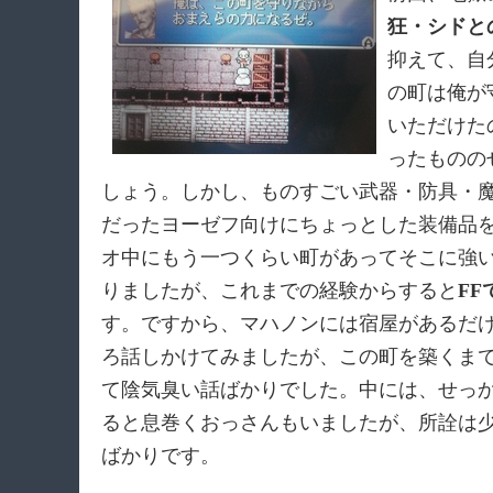
狂・シドと
抑えて、自
の町は俺が
いただけた
ったものの
しょう。しかし、ものすごい武器・防具・
だったヨーゼフ向けにちょっとした装備品
オ中にもう一つくらい町があってそこに強
りましたが、これまでの経験からすると
F
す。ですから、マハノンには宿屋があるだ
ろ話しかけてみましたが、この町を築くま
て陰気臭い話ばかりでした。中には、せっ
ると息巻くおっさんもいましたが、所詮は
ばかりです。