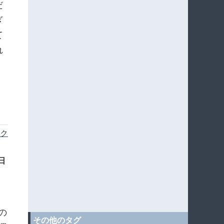
だ
ぎ
て
れ
ク
0日
の
その他のタグ