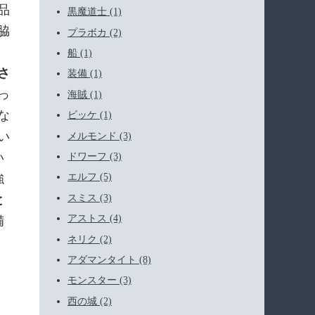
品
黒魔道士 (1)
脇
プラボカ (2)
船 (1)
さ
装備 (1)
っ
海賊 (1)
な
ビッケ (1)
い
メルモンド (3)
い
ドワーフ (3)
強
エルフ (5)
スミス (3)
と
アストス (4)
備
ネリク (2)
アダマンタイト (8)
モンスター (3)
西の城 (2)