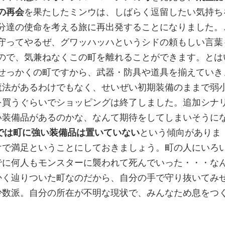
の再会
を果たしたミンウは、しばらく逗留したい気持ち
分達の使命を考える旅に再出発することになりました。
守ってやるぜ、グワッハッハというシドの頼もしい言葉
ので、気兼ねなくこの町を離れることができます。とは
せっかくの町ですから、武器・防具や道具を揃えていき
魔法があるわけでもなく、せいぜい初期装備のままで弱
を買うぐらいでショッピングは終了しました。追加シナ
い装備品があるのかな、なんて期待をしてしまいそうに
Fでは町に強い装備品は置いていない
という傾向がありま
けで満足ということにしておきましょう。町の人にいろ
でに何人もモンスターに襲われて死んでいった・・・な
かく辿りついた町なのだから、自分の手で守り抜いてみ
少数派。自分の所在が不明な現状で、みんなため息をつ