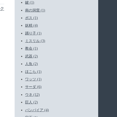
鍵 (1)
ク
南の洞窟 (1)
ボス (1)
妖精 (4)
踊り子 (1)
ミスリル (3)
教会 (1)
武器 (2)
人魚 (2)
ほこら (1)
ワッツ (1)
サーダ (6)
ウネ (12)
巨人 (2)
バンパイア (4)