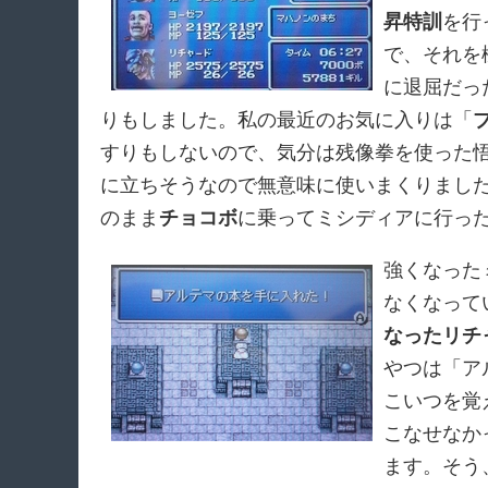
昇特訓
を行
で、それを
に退屈だっ
りもしました。私の最近のお気に入りは「
すりもしないので、気分は残像拳を使った
に立ちそうなので無意味に使いまくりまし
のまま
チョコボ
に乗ってミシディアに行っ
強くなった
なくなって
なったリチ
やつは「ア
こいつを覚
こなせなか
ます。そう