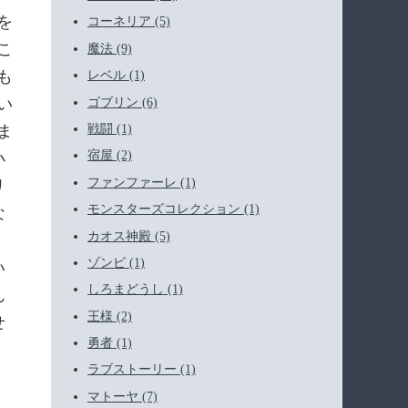
を
コーネリア (5)
こ
魔法 (9)
も
レベル (1)
い
ゴブリン (6)
戦闘 (1)
ま
宿屋 (2)
小
ファンファーレ (1)
リ
モンスターズコレクション (1)
な
カオス神殿 (5)
ゾンビ (1)
い
しろまどうし (1)
ん
王様 (2)
せ
勇者 (1)
く
ラブストーリー (1)
マトーヤ (7)