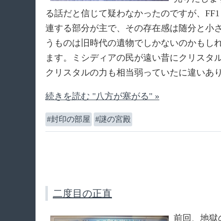
る話だと信じて疑わなかったのですが、FF
連する部分が主で、その存在感は随分と小さ
うものは旧時代の遺物でしかないのかもし
ます。ミシディアの民が遠い昔にクリスタ
クリスタルの力も相当弱っていたに違いあ
続きを読む "八方が塞がる" »
封印の部屋
謎の宮殿
二度目の正直
前回、地獄