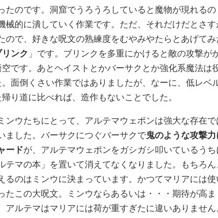
ったのです。洞窟でうろうろしていると魔物が現れるの
機械的に潰していく作業です。ただ、それだけだとさす
たので、好きな呪文の熟練度をむやみやたらとあげてみ
ブリンク
」です。ブリンクを多重にかけると敵の攻撃が
悟空です。あとヘイストとかバーサクとか強化系魔法は
た。面倒くさい作業ではありましたが、なーに、低レベ
た帰り道に比べれば、造作もないことでした。
ミンウたちにとって、アルテマウェポンは強大な存在で
いました。バーサクにつぐバーサクで
鬼のような攻撃力
ャード
が、アルテマウェポンをガシガシ叩いているうち
ルテマの本」を置いて消えてなくなりました。もちろん
えるのはミンウに決まっています。かつてマリアには使
ったこの大呪文。ミンウならあるいは・・・期待が高ま
、アルテマはマリアには荷が重すぎたに違いありません