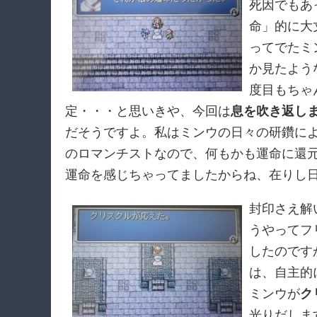
死因でもあ
命」的に大
ってでたミ
か見たよう
度目もちゃ
定・・・と思いきや、今回は
息を吹き返し
だそうですよ。私はミンウの日々の研鑽に
のロマンチストなので、何もかも運命に還
運命を感じちゃってましたからね、在りし
封印さえ解
うやってフ
したのです
は、自主的
ミンウが
ク
光りだしま