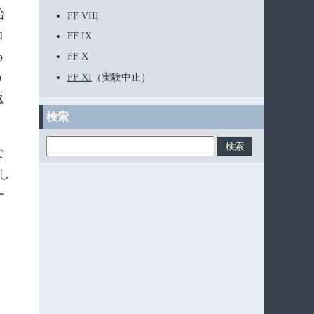
始
FF VIII
コ
FF IX
っ
FF X
う
FF XI
（実験中止）
返
検索
な
し
一