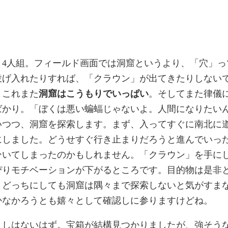
」
、4人組。フィールド画面では洞窟というより、「穴」っ
投げ入れたりすれば、「クラウン」が出てきたりしない
とこれまた
洞窟はこうもりでいっぱい
。そしてまた律儀
ばかり。「ぼくは悪い蝙蝠じゃないよ。人間になりたい
いつつ、洞窟を探索します。まず、入ってすぐに南北に
にしました。どうせすぐ行き止まりだろうと進んでいっ
ひいてしまったのかもしれません。「クラウン」を手に
ぴりモチベーションが下がるところです。目的物は是非
。どっちにしても洞窟は隅々まで探索しないと気がすま
かなかろうとも嬉々として確認しに参りますけどね。
としはないはず。宝箱が結構見つかりましたが、強そう