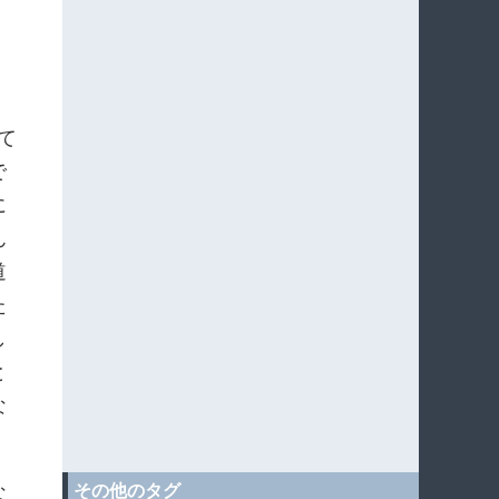
て
で
に
ん
道
た
し
と
な
な
その他のタグ