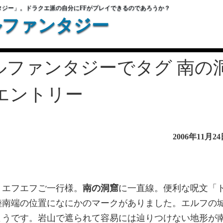
タジー」。ドラクエ派の自分にFFがプレイできるのであろうか？
ルファンタジー
ルファンタジーでタグ 南の
エントリー
2006年11月2
・エフエフご一行様。
南の洞窟
に一直線。便利な呪文「
陸南端の位置になにかのマークがありました。エルフの
ようです。岩山で遮られて容易には辿りつけない地形が