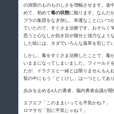
の洞窟のものものしさを増幅させます。途
めて、初めて
毒の状態
に陥ります。なんだ
ブラの集団をなぎ倒し、幸運なことにいつ
ていたので、すぐさま治療です。おそらく
思うと心なしか効き目が随分と強力なよう
した暁には、タダでいろんな薬草を煎じて
しかし、毒をすぐさま治療したことで、毒
いままになってしまいました。フィールド
たが、ドラクエと一緒とは限りませんもん
覧の中にもう「どくけし」は一つとしてあ
歩みを止める4人の勇者。脳内勇者会議が開
エフエフ「このままいっても平気かね？」
ロマサガ「別に平気じゃね？」