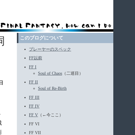
洞
このブログについて
プレーヤーのスペック
FF以前
FF I
Soul of Chaos
（二巡目）
FF II
4日
Soul of Re-Birth
FF III
FF IV
ト
FF V
（←今ここ）
城
FF VI
南
FF VII