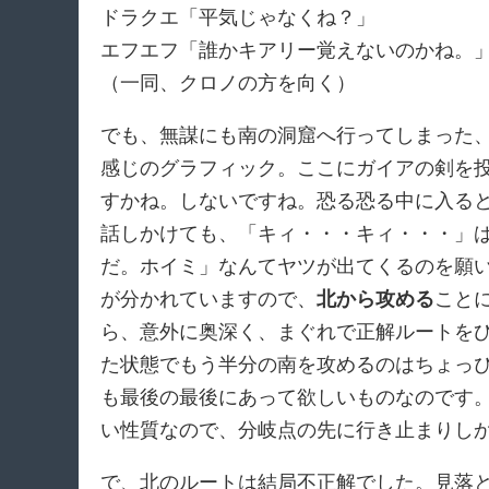
ドラクエ「平気じゃなくね？」
エフエフ「誰かキアリー覚えないのかね。
（一同、クロノの方を向く）
でも、無謀にも南の洞窟へ行ってしまった
感じのグラフィック。ここにガイアの剣を
すかね。しないですね。恐る恐る中に入る
話しかけても、「キィ・・・キィ・・・」
だ。ホイミ」なんてヤツが出てくるのを願
が分かれていますので、
北から攻める
こと
ら、意外に奥深く、まぐれで正解ルートを
た状態でもう半分の南を攻めるのはちょっ
も最後の最後にあって欲しいものなのです
い性質なので、分岐点の先に行き止まりし
で、北のルートは結局不正解でした。見落