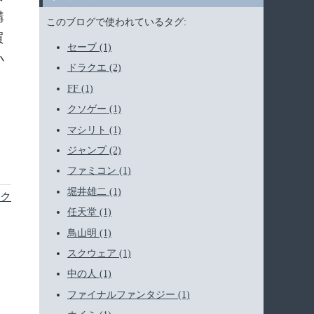
購
このブログで使われているタグ:
買
セーブ (1)
小
ドラクエ (2)
FF (1)
クソゲー (1)
マシリト (1)
ジャンプ (2)
ファミコン (1)
堀井雄二 (1)
ク
任天堂 (1)
鳥山明 (1)
スクウェア (1)
中の人 (1)
ファイナルファンタジー (1)