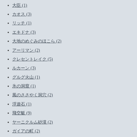
大臣 (1)
カオス (3)
リッチ (1)
エキドナ (3)
大地のめぐみのほこら (2)
アーリマン (2)
クレセントレイク (5)
ルカーン (3)
グルグ火山 (1)
氷の洞窟 (1)
風のささやく洞穴 (2)
浮遊石 (1)
飛空艇 (9)
ヤーニクルム砂漠 (2)
ガイアの町 (2)