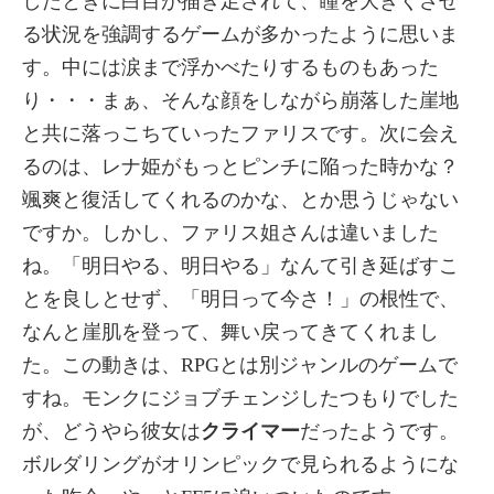
したときに白目が描き足されて、瞳を大きくさせ
る状況を強調するゲームが多かったように思いま
す。中には涙まで浮かべたりするものもあった
り・・・まぁ、そんな顔をしながら崩落した崖地
と共に落っこちていったファリスです。次に会え
るのは、レナ姫がもっとピンチに陥った時かな？
颯爽と復活してくれるのかな、とか思うじゃない
ですか。しかし、ファリス姐さんは違いました
ね。「明日やる、明日やる」なんて引き延ばすこ
とを良しとせず、「明日って今さ！」の根性で、
なんと崖肌を登って、舞い戻ってきてくれまし
た。この動きは、RPGとは別ジャンルのゲームで
すね。モンクにジョブチェンジしたつもりでした
が、どうやら彼女は
クライマー
だったようです。
ボルダリングがオリンピックで見られるようにな