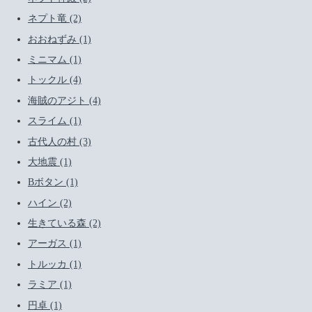
ネプト竜 (2)
おおねずみ (1)
ミニマム (1)
トックル (4)
海賊のアジト (4)
スライム (1)
古代人の村 (3)
大地震 (1)
Bボタン (1)
ハイン (2)
生きている森 (2)
アーガス (1)
トルッカ (1)
ラミア (1)
円卓 (1)