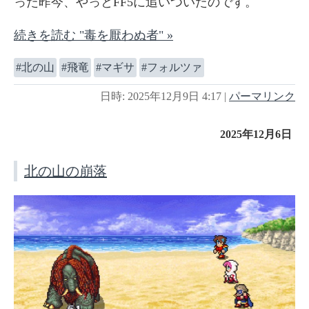
った昨今、やっとFF5に追いついたのです。
続きを読む "毒を厭わぬ者" »
北の山
飛竜
マギサ
フォルツァ
日時: 2025年12月9日 4:17
|
パーマリンク
2025年12月6日
北の山の崩落