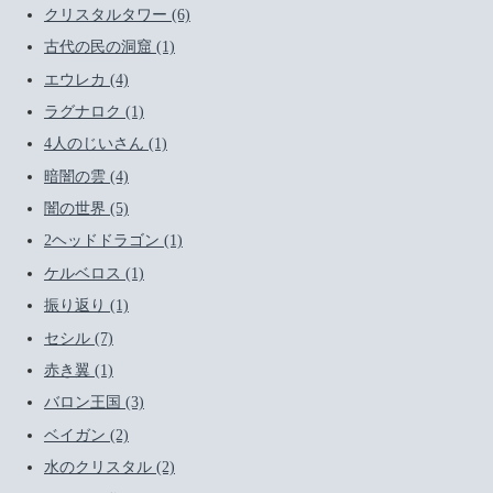
クリスタルタワー (6)
古代の民の洞窟 (1)
エウレカ (4)
ラグナロク (1)
4人のじいさん (1)
暗闇の雲 (4)
闇の世界 (5)
2ヘッドドラゴン (1)
ケルベロス (1)
振り返り (1)
セシル (7)
赤き翼 (1)
バロン王国 (3)
ベイガン (2)
水のクリスタル (2)