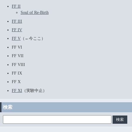
FF II
Soul of Re-Birth
FF III
FF IV
FF V
（←今ここ）
FF VI
FF VII
FF VIII
FF IX
FF X
FF XI
（実験中止）
検索