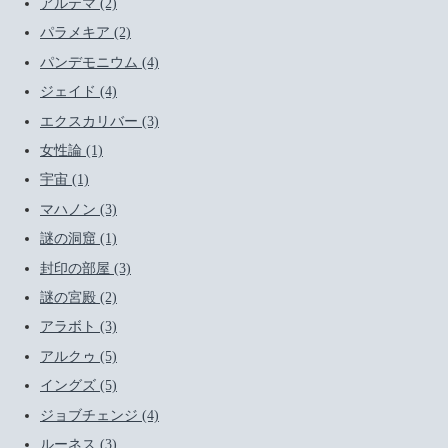
アルテマ (2)
パラメキア (2)
パンデモニウム (4)
ジェイド (4)
エクスカリバー (3)
女性論 (1)
宇宙 (1)
マハノン (3)
謎の洞窟 (1)
封印の部屋 (3)
謎の宮殿 (2)
アラボト (3)
アルクゥ (5)
イングズ (5)
ジョブチェンジ (4)
ルーネス (3)