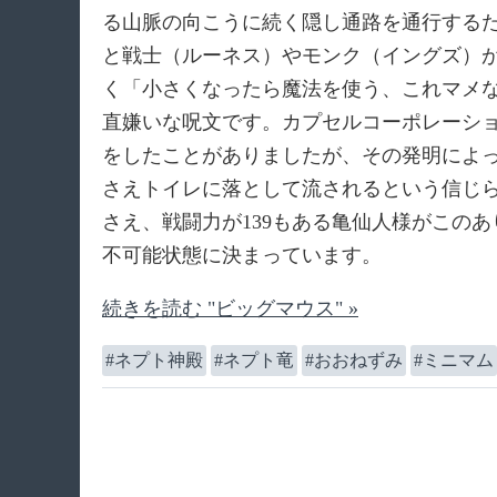
る山脈の向こうに続く隠し通路を通行する
と戦士（ルーネス）やモンク（イングズ）
く「小さくなったら魔法を使う、これマメ
直嫌いな呪文です。カプセルコーポレーシ
をしたことがありましたが、その発明によ
さえトイレに落として流されるという信じ
さえ、戦闘力が139もある亀仙人様がこの
不可能状態に決まっています。
続きを読む "ビッグマウス" »
ネプト神殿
ネプト竜
おおねずみ
ミニマム