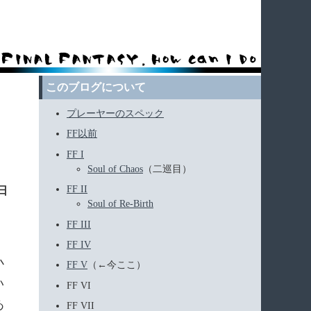
このブログについて
プレーヤーのスペック
FF以前
FF I
Soul of Chaos
（二巡目）
FF II
0日
Soul of Re-Birth
FF III
FF IV
小
FF V
（←今ここ）
い
FF VI
あ
FF VII