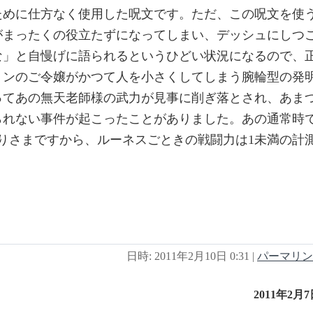
ために仕方なく使用した呪文です。ただ、この呪文を使
がまったくの役立たずになってしまい、デッシュにしつ
な」と自慢げに語られるというひどい状況になるので、
ョンのご令嬢がかつて人を小さくしてしまう腕輪型の発
ってあの無天老師様の武力が見事に削ぎ落とされ、あま
られない事件が起こったことがありました。あの通常時
ありさまですから、ルーネスごときの戦闘力は1未満の計
日時: 2011年2月10日 0:31
|
パーマリン
2011年2月