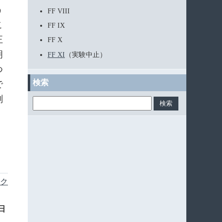
う
FF VIII
こ
FF IX
正
FF X
明
FF XI
（実験中止）
つ
検索
で
測
ク
7日