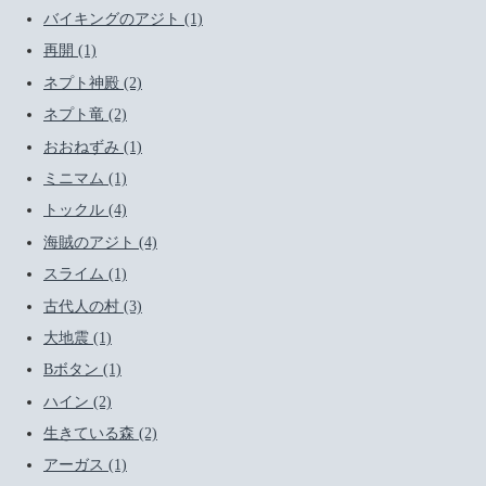
バイキングのアジト (1)
再開 (1)
ネプト神殿 (2)
ネプト竜 (2)
おおねずみ (1)
ミニマム (1)
トックル (4)
海賊のアジト (4)
スライム (1)
古代人の村 (3)
大地震 (1)
Bボタン (1)
ハイン (2)
生きている森 (2)
アーガス (1)