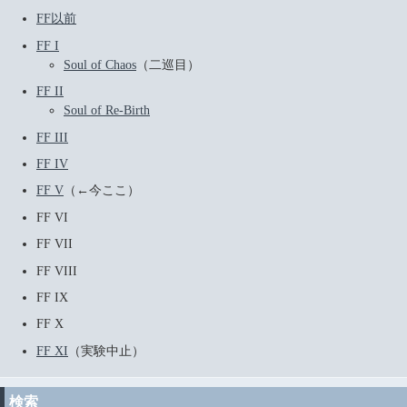
FF以前
FF I
Soul of Chaos
（二巡目）
FF II
Soul of Re-Birth
FF III
FF IV
FF V
（←今ここ）
FF VI
FF VII
FF VIII
FF IX
FF X
FF XI
（実験中止）
検索