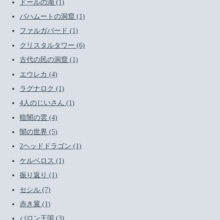
ドールの湖 (1)
バハムートの洞窟 (1)
ファルガバード (1)
クリスタルタワー (6)
古代の民の洞窟 (1)
エウレカ (4)
ラグナロク (1)
4人のじいさん (1)
暗闇の雲 (4)
闇の世界 (5)
2ヘッドドラゴン (1)
ケルベロス (1)
振り返り (1)
セシル (7)
赤き翼 (1)
バロン王国 (3)