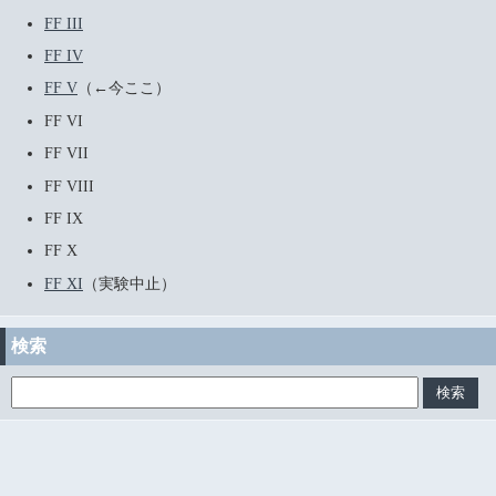
FF III
FF IV
FF V
（←今ここ）
FF VI
FF VII
FF VIII
FF IX
FF X
FF XI
（実験中止）
検索