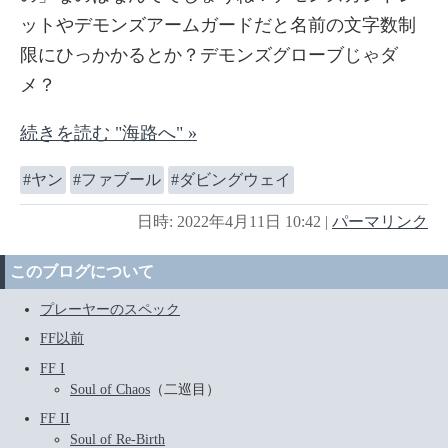
ットやデモンズアームガードだと名前の文字数制
限にひっかかるとか？デモンズグローブじゃダ
メ？
続きを読む "海路へ" »
ヤン
ファブール
ダビングウェイ
日時: 2022年4月11日 10:42
|
パーマリンク
このブログについて
プレーヤーのスペック
FF以前
FF I
Soul of Chaos
（二巡目）
FF II
Soul of Re-Birth