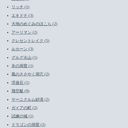
リッチ (1)
エキドナ (3)
大地のめぐみのほこら (2)
アーリマン (2)
クレセントレイク (5)
ルカーン (3)
グルグ火山 (1)
氷の洞窟 (1)
風のささやく洞穴 (2)
浮遊石 (1)
飛空艇 (9)
ヤーニクルム砂漠 (2)
ガイアの町 (2)
試練の城 (1)
ドラゴンの洞窟 (2)