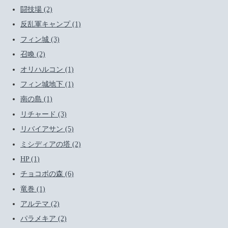
闘技場 (2)
反乱軍キャンプ (1)
フィン城 (3)
召喚 (2)
オリハルコン (1)
フィン城地下 (1)
南の島 (1)
リチャード (3)
リバイアサン (5)
ミシディアの塔 (2)
HP (1)
チョコボの森 (6)
竜巻 (1)
アルテマ (2)
パラメキア (2)