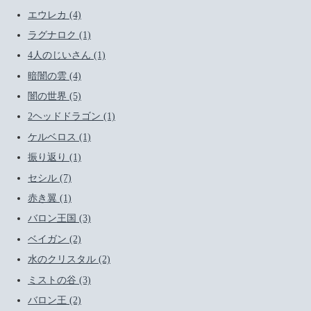
エウレカ (4)
ラグナロク (1)
4人のじいさん (1)
暗闇の雲 (4)
闇の世界 (5)
2ヘッドドラゴン (1)
ケルベロス (1)
振り返り (1)
セシル (7)
赤き翼 (1)
バロン王国 (3)
ベイガン (2)
水のクリスタル (2)
ミストの谷 (3)
バロン王 (2)