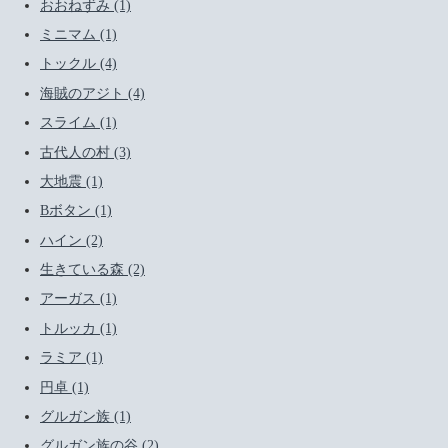
おおねずみ (1)
ミニマム (1)
トックル (4)
海賊のアジト (4)
スライム (1)
古代人の村 (3)
大地震 (1)
Bボタン (1)
ハイン (2)
生きている森 (2)
アーガス (1)
トルッカ (1)
ラミア (1)
円卓 (1)
グルガン族 (1)
グルガン族の谷 (2)