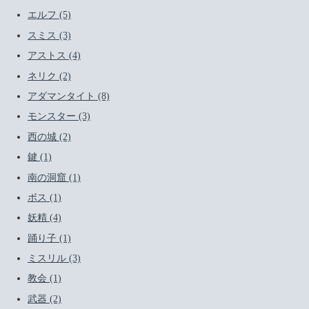
エルフ (5)
スミス (3)
アストス (4)
ネリク (2)
アダマンタイト (8)
モンスター (3)
西の城 (2)
鍵 (1)
南の洞窟 (1)
ボス (1)
妖精 (4)
踊り子 (1)
ミスリル (3)
教会 (1)
武器 (2)