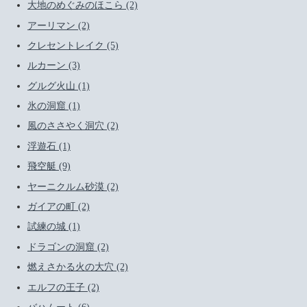
大地のめぐみのほこら (2)
アーリマン (2)
クレセントレイク (5)
ルカーン (3)
グルグ火山 (1)
氷の洞窟 (1)
風のささやく洞穴 (2)
浮遊石 (1)
飛空艇 (9)
ヤーニクルム砂漠 (2)
ガイアの町 (2)
試練の城 (1)
ドラゴンの洞窟 (2)
燃えさかる火の大穴 (2)
エルフの王子 (2)