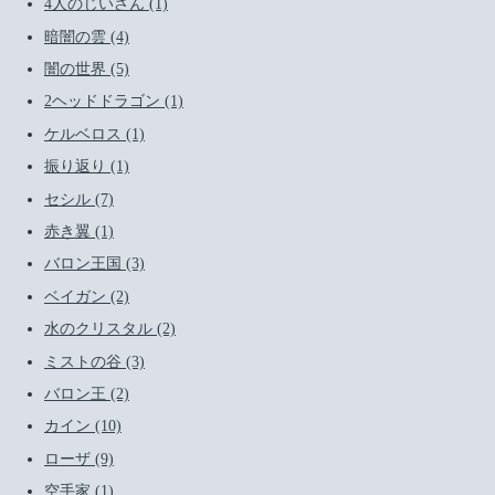
4人のじいさん (1)
暗闇の雲 (4)
闇の世界 (5)
2ヘッドドラゴン (1)
ケルベロス (1)
振り返り (1)
セシル (7)
赤き翼 (1)
バロン王国 (3)
ベイガン (2)
水のクリスタル (2)
ミストの谷 (3)
バロン王 (2)
カイン (10)
ローザ (9)
空手家 (1)