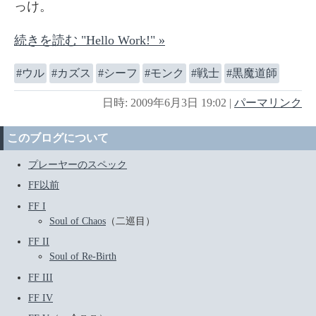
っけ。
続きを読む "Hello Work!" »
ウル
カズス
シーフ
モンク
戦士
黒魔道師
日時: 2009年6月3日 19:02
|
パーマリンク
このブログについて
プレーヤーのスペック
FF以前
FF I
Soul of Chaos
（二巡目）
FF II
Soul of Re-Birth
FF III
FF IV